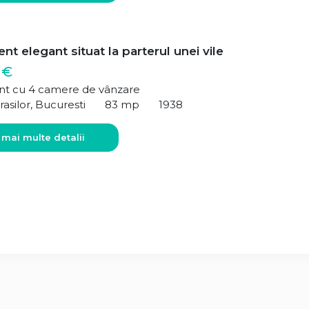
t elegant situat la parterul unei vile
 €
t cu 4 camere de vânzare
rasilor, Bucuresti
83 mp
1938
 mai multe detalii