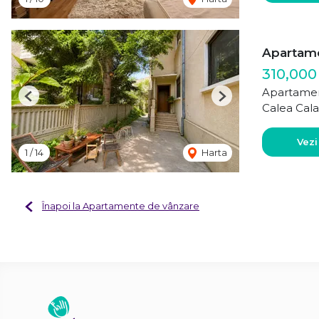
Apartamen
310,000
Apartamen
Previous
Next
Calea Cala
Vezi
1
/
14
Harta
Înapoi la Apartamente de vânzare