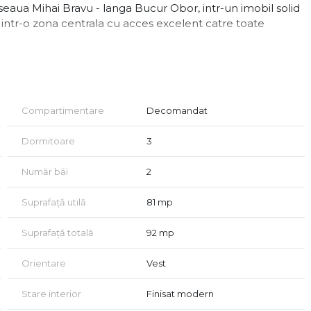
ua Mihai Bravu - langa Bucur Obor, intr-un imobil solid
t intr-o zona centrala cu acces excelent catre toate
ciaza de orientare vest–est, oferind lumina naturala pe tot
iind pregatita pentru mutare imediata.
re foarte bine gandite: apartamentul dispune de doua
Compartimentare
Decomandat
tala de aproximativ 11 mp, ideale pentru relaxare,
Dormitoare
3
Număr băi
2
Suprafață utilă
81 mp
Suprafață totală
92 mp
Orientare
Vest
Stare interior
Finisat modern