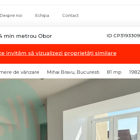
Despre noi
Echipa
Contact
ID CP3193309
| 4 min metrou Obor
te invităm să vizualizezi proprietăți similare
mere de vânzare
Mihai Bravu, Bucuresti
81 mp
1982