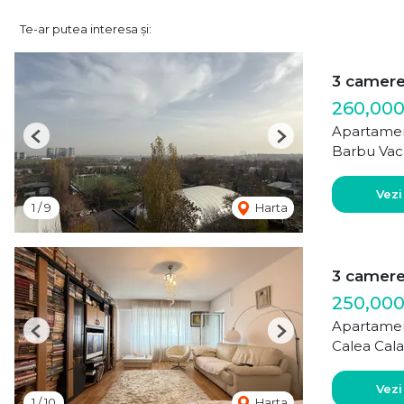
Te-ar putea interesa și:
3 camer
260,00
Apartamen
Previous
Next
Barbu Vac
Vezi
1
/
9
Harta
3 camer
250,000
Apartamen
Previous
Next
Calea Cala
Vezi
1
/
10
Harta