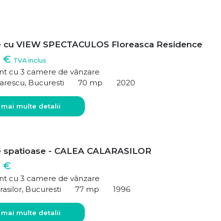
e cu VIEW SPECTACULOS Floreasca Residence
0 €
TVA inclus
t cu 3 camere de vânzare
arescu, Bucuresti
70 mp
2020
 mai multe detalii
e spatioase - CALEA CALARASILOR
 €
t cu 3 camere de vânzare
rasilor, Bucuresti
77 mp
1996
 mai multe detalii