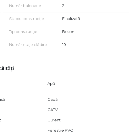
Număr balcoane
2
Stadiu construcție
Finalizată
Tip construcție
Beton
 depozitare si balcon
Număr etaje clădire
10
ilități
Apă
isă
Cadă
CATV
ui
c
Curent
Ferestre PVC