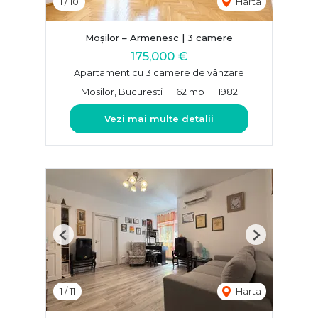
1
/
10
Harta
Moșilor – Armenesc | 3 camere
175,000 €
Apartament cu 3 camere de vânzare
Mosilor, Bucuresti
62 mp
1982
Vezi mai multe detalii
Previous
Next
1
/
11
Harta