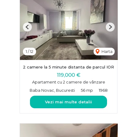
Previous
Next
1
/
12
Harta
2 camere la 5 minute distanta de parcul IOR
119,000 €
Apartament cu 2 camere de vânzare
Baba Novac, Bucuresti
56 mp
1968
Vezi mai multe detalii