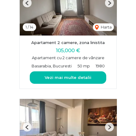
Previous
Next
1
/
14
Harta
Apartament 2 camere, zona linistita
105,000 €
Apartament cu 2 camere de vânzare
Basarabia, Bucuresti
50 mp
1980
Vezi mai multe detalii
Previous
Next