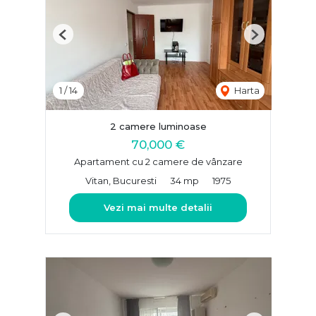
Previous
Next
1
/
14
Harta
2 camere luminoase
70,000 €
Apartament cu 2 camere de vânzare
Vitan, Bucuresti
34 mp
1975
Vezi mai multe detalii