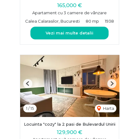
165,000 €
Apartament cu 3 camere de vânzare
Calea Calarasilor, Bucuresti
80 mp
1938
Vezi mai multe detalii
Previous
Next
1
/
15
Harta
Locuinta "cozy" la 2 pasi de Bulevardul Unirii
129,900 €