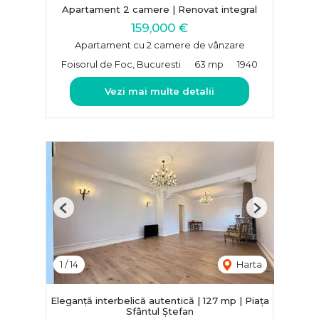
Apartament 2 camere | Renovat integral
159,000 €
Apartament cu 2 camere de vânzare
Foisorul de Foc, Bucuresti
63 mp
1940
Vezi mai multe detalii
Previous
Next
1
/
14
Harta
Eleganță interbelică autentică | 127 mp | Piața
Sfântul Ștefan