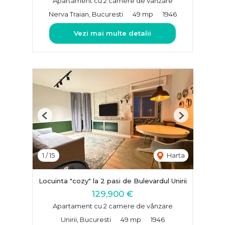
Apartament cu 2 camere de vânzare
Nerva Traian, Bucuresti
49 mp
1946
Vezi mai multe detalii
Previous
Next
1
/
15
Harta
Locuinta "cozy" la 2 pasi de Bulevardul Unirii
129,900 €
Apartament cu 2 camere de vânzare
Unirii, Bucuresti
49 mp
1946