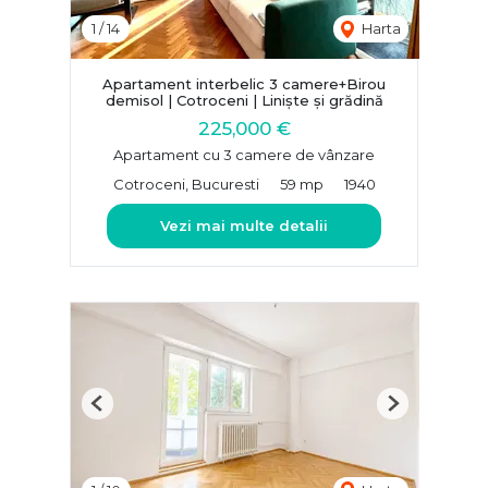
1
/
14
Harta
Apartament interbelic 3 camere+Birou
demisol | Cotroceni | Liniște și grădină
225,000 €
Apartament cu 3 camere de vânzare
Cotroceni, Bucuresti
59 mp
1940
Vezi mai multe detalii
Previous
Next