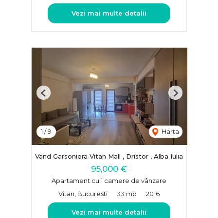
Vezi mai multe detalii
Previous
Next
1
/
9
Harta
Vand Garsoniera Vitan Mall , Dristor , Alba Iulia
95,000 €
Apartament cu 1 camere de vânzare
Vitan, Bucuresti
33 mp
2016
Vezi mai multe detalii