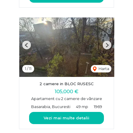
Previous
Next
1
/
11
Harta
2 camere in BLOC RUSESC
105,000 €
Apartament cu 2 camere de vânzare
Basarabia, Bucuresti
49 mp
1969
Vezi mai multe detalii