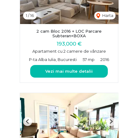
1
/
16
Harta
2 cam Bloc 2016 + LOC Parcare
Subteran+BOXA
193,000 €
Apartament cu 2 camere de vânzare
P-ta Alba Iulia, Bucuresti
57 mp
2016
Vezi mai multe detalii
Previous
Next