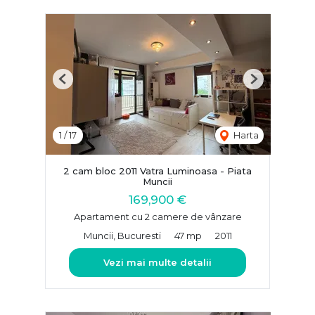
Previous
Next
1
/
17
Harta
2 cam bloc 2011 Vatra Luminoasa - Piata
Muncii
169,900 €
Apartament cu 2 camere de vânzare
Muncii, Bucuresti
47 mp
2011
Vezi mai multe detalii