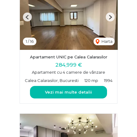
Previous
Next
1
/
16
Harta
Apartament UNIC pe Calea Calarasilor
284,999 €
Apartament cu 4 camere de vânzare
Calea Calarasilor, Bucuresti
120 mp
1994
Vezi mai multe detalii