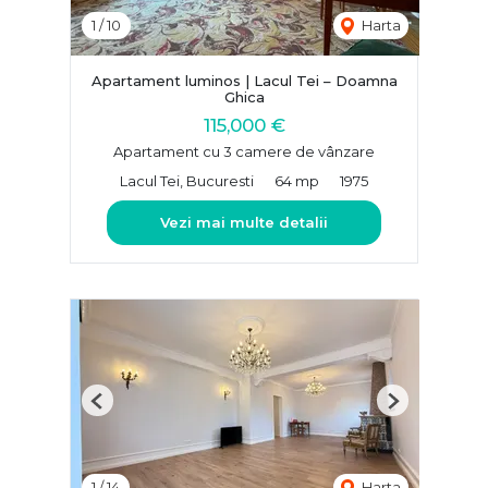
1
/
10
Harta
Apartament luminos | Lacul Tei – Doamna
Ghica
115,000 €
Apartament cu 3 camere de vânzare
Lacul Tei, Bucuresti
64 mp
1975
Vezi mai multe detalii
Previous
Next
1
/
14
Harta