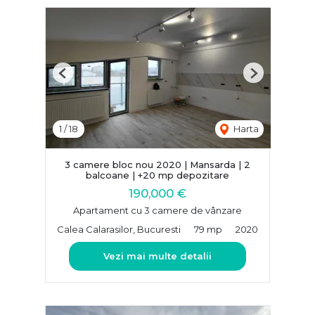
Previous
Next
1
/
18
Harta
3 camere bloc nou 2020 | Mansarda | 2
balcoane | +20 mp depozitare
190,000 €
Apartament cu 3 camere de vânzare
Calea Calarasilor, Bucuresti
79 mp
2020
Vezi mai multe detalii