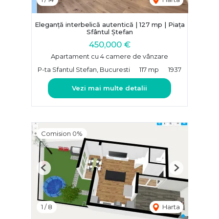
Eleganță interbelică autentică | 127 mp | Piața
Sfântul Ștefan
450,000 €
Apartament cu 4 camere de vânzare
P-ta Sfantul Stefan, Bucuresti
117 mp
1937
Vezi mai multe detalii
Comision 0%
Previous
Next
1
/
8
Harta