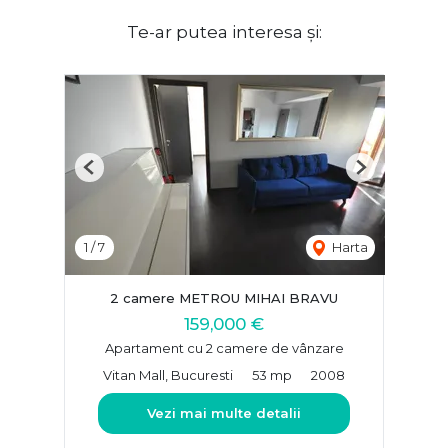
Te-ar putea interesa și:
Previous
Next
1
/
7
Harta
2 camere METROU MIHAI BRAVU
159,000 €
Apartament cu 2 camere de vânzare
Vitan Mall, Bucuresti
53 mp
2008
Vezi mai multe detalii