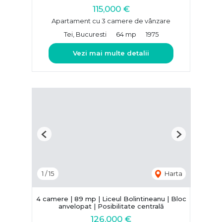
115,000 €
Apartament cu 3 camere de vânzare
Tei, Bucuresti
64 mp
1975
Vezi mai multe detalii
Previous
Next
1
/
15
Harta
4 camere | 89 mp | Liceul Bolintineanu | Bloc
anvelopat | Posibilitate centrală
126,000 €