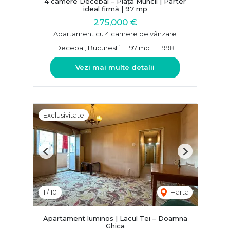
4 camere Decebal – Piața Muncii | Parter
ideal firmă | 97 mp
275,000 €
Apartament cu 4 camere de vânzare
Decebal, Bucuresti
97 mp
1998
Vezi mai multe detalii
Exclusivitate
Previous
Next
1
/
10
Harta
Apartament luminos | Lacul Tei – Doamna
Ghica