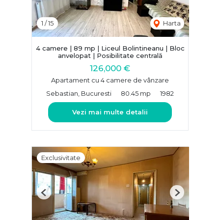
1
/
15
Harta
4 camere | 89 mp | Liceul Bolintineanu | Bloc
anvelopat | Posibilitate centrală
126,000 €
Apartament cu 4 camere de vânzare
Sebastian, Bucuresti
80.45 mp
1982
Vezi mai multe detalii
Exclusivitate
Previous
Next