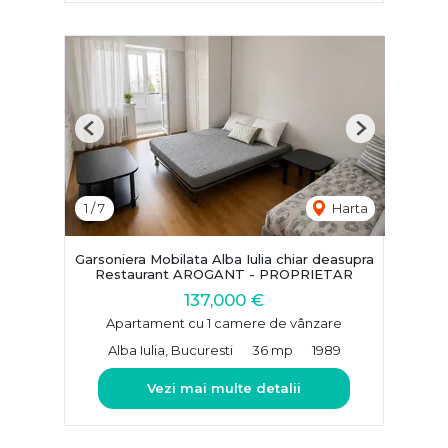
Previous
Next
1
/
7
Harta
Garsoniera Mobilata Alba Iulia chiar deasupra
Restaurant AROGANT - PROPRIETAR
137,000 €
Apartament cu 1 camere de vânzare
Alba Iulia, Bucuresti
36 mp
1989
Vezi mai multe detalii