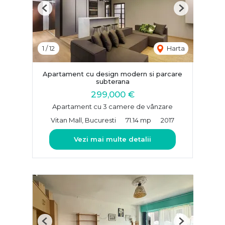
Previous
Next
1
/
12
Harta
Apartament cu design modern si parcare
subterana
299,000 €
Apartament cu 3 camere de vânzare
Vitan Mall, Bucuresti
71.14 mp
2017
Vezi mai multe detalii
Previous
Next