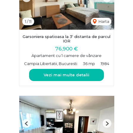
1
/
11
Harta
Garsoniera spatioasa la 3' distanta de parcul
IOR
76,900 €
Apartament cu 1 camere de vânzare
Campia Libertatii, Bucuresti
36 mp
1984
Vezi mai multe detalii
Previous
Next