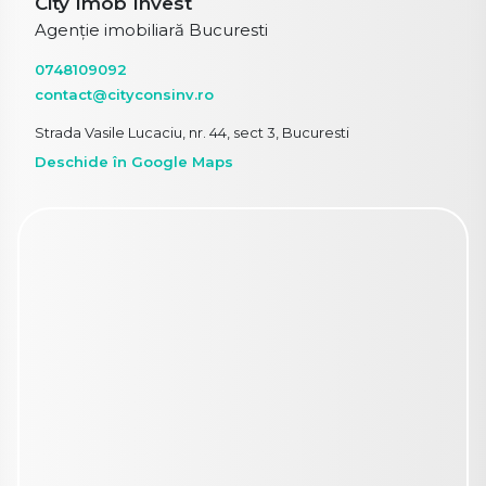
City Imob Invest
Agenție imobiliară Bucuresti
0748109092
contact@cityconsinv.ro
Strada Vasile Lucaciu, nr. 44, sect 3, Bucuresti
Deschide în Google Maps
Proprietăți