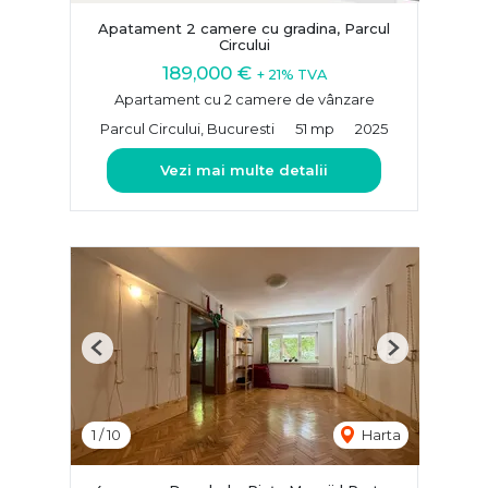
Apatament 2 camere cu gradina, Parcul
Circului
189,000 €
+ 21% TVA
Apartament cu 2 camere de vânzare
Parcul Circului, Bucuresti
51 mp
2025
Vezi mai multe detalii
Previous
Next
1
/
10
Harta