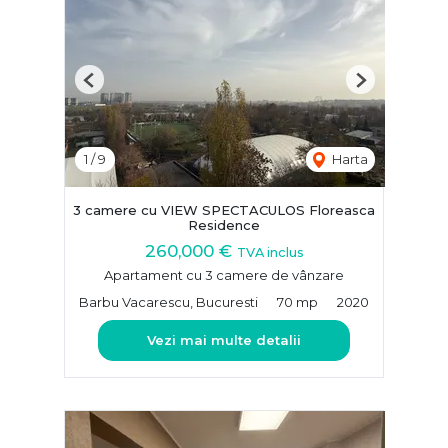
Previous
Next
1
/
9
Harta
3 camere cu VIEW SPECTACULOS Floreasca
Residence
260,000 €
TVA inclus
Apartament cu 3 camere de vânzare
Barbu Vacarescu, Bucuresti
70 mp
2020
Vezi mai multe detalii