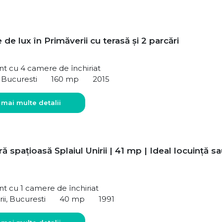
de lux în Primăverii cu terasă și 2 parcări
t cu 4 camere de închiriat
, Bucuresti
160 mp
2015
 mai multe detalii
ă spațioasă Splaiul Unirii | 41 mp | Ideal locuință s
 cu 1 camere de închiriat
rii, Bucuresti
40 mp
1991