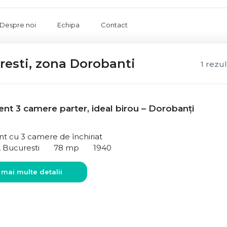
Despre noi
Echipa
Contact
resti, zona Dorobanti
1 rezu
nt 3 camere parter, ideal birou – Dorobanți
t cu 3 camere de închiriat
 Bucuresti
78 mp
1940
 mai multe detalii