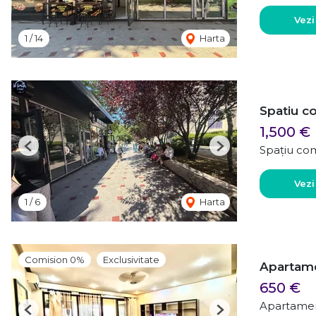
Vezi
1
/
14
Harta
Spatiu c
1,500 €
Spațiu com
Previous
Next
Vezi
1
/
6
Harta
Comision 0%
Exclusivitate
Apartame
650 €
Apartamen
Previous
Next