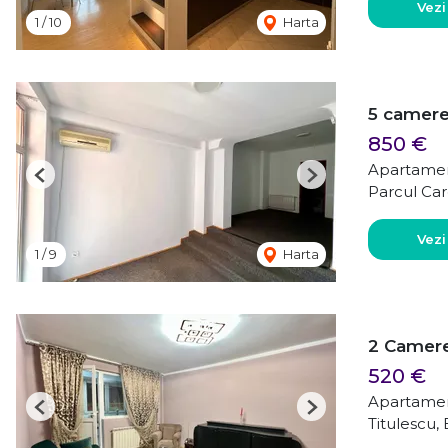
Vezi
1
/
10
Harta
5 camere 
850 €
Apartamen
Previous
Next
Parcul Car
Vezi
1
/
9
Harta
2 Camere
520 €
Apartamen
Previous
Next
Titulescu,