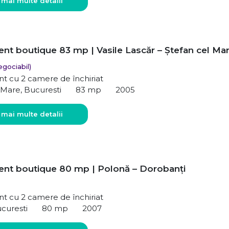
 mai multe detalii
nt boutique 83 mp | Vasile Lascăr – Ștefan cel Ma
egociabil)
t cu 2 camere de închiriat
 Mare, Bucuresti
83 mp
2005
 mai multe detalii
nt boutique 80 mp | Polonă – Dorobanți
t cu 2 camere de închiriat
curesti
80 mp
2007