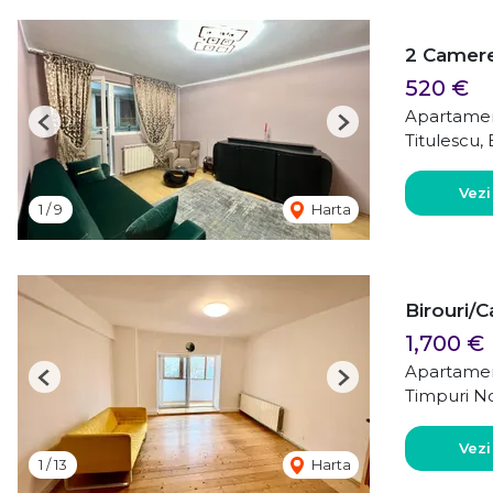
2 Camere
520 €
Apartamen
Previous
Next
Titulescu,
Vezi
1
/
9
Harta
Birouri/C
1,700 €
Apartamen
Previous
Next
Timpuri No
Vezi
1
/
13
Harta