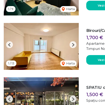
Vezi
1
/
9
Harta
Birouri/C
1,700 €
Apartamen
Previous
Next
Timpuri No
Vezi
1
/
13
Harta
SPATIU c
1,500 €
Spațiu com
Previous
Next