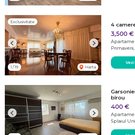
Exclusivitate
4 camere 
3,500 €
Apartamen
Previous
Next
Primaverii
Vezi
1
/
19
Harta
Garsonier
birou
400 €
Apartament
Previous
Next
Splaiul Uni