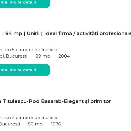
 mai multe detalii
| 94 mp | Unirii | Ideal firmă / activități profesional
t cu 5 camere de închiriat
ol, Bucuresti
89 mp
2004
 mai multe detalii
 Titulescu-Pod Basarab-Elegant și primitor
t cu 2 camere de închiriat
 Bucuresti
50 mp
1976