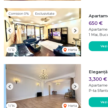
Comision 0%
Exclusivitate
Apartame
650 €
Apartamen
Previous
Next
1 Mai, Buc
Vezi
1
/
12
Harta
Eleganță 
3,300 €
Apartamen
Previous
Next
P-ta Sfant
Vezi
1
/
14
Harta