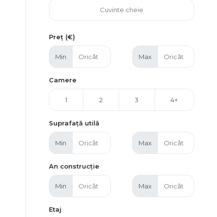
Preț (€)
Min
Max
Camere
1
2
3
4+
Suprafață utilă
Min
Max
An construcție
Min
Max
Etaj