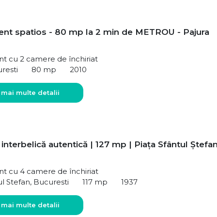
nt spatios - 80 mp la 2 min de METROU - Pajura
t cu 2 camere de închiriat
uresti
80 mp
2010
 mai multe detalii
interbelică autentică | 127 mp | Piața Sfântul Ștefa
t cu 4 camere de închiriat
ul Stefan, Bucuresti
117 mp
1937
 mai multe detalii