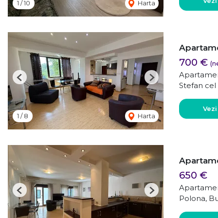
Vezi
1
/
10
Harta
Apartame
700 €
(n
Apartamen
Previous
Next
Stefan cel
Vezi
1
/
8
Harta
Apartame
650 €
Apartamen
Previous
Next
Polona, Bu