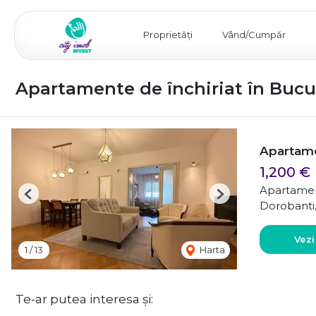
Proprietăți
Vând/Cumpăr
Apartamente de închiriat în Bucu
Apartame
1,200 €
Apartamen
Previous
Next
Dorobanti,
Vezi
1
/
13
Harta
Te-ar putea interesa și: