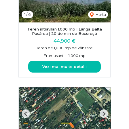
1
/
6
Harta
Teren intravilan 1.000 mp | Lângă Balta
Pasărea | 20 de min de București
44,900 €
Teren de 1,000 mp de vânzare
Frumusani
1,000 mp
Vezi mai multe detalii
Previous
Next