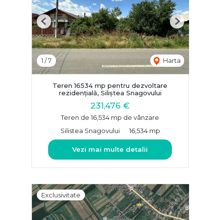
Previous
Next
1
/
7
Harta
Teren 16534 mp pentru dezvoltare
rezidențială, Siliștea Snagovului
231,476 €
Teren de 16,534 mp de vânzare
Silistea Snagovului
16,534 mp
Vezi mai multe detalii
Exclusivitate