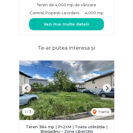
Teren de 4,000 mp de vânzare
Central, Popesti-Leordeni
4,000 mp
Vezi mai multe detalii
Te-ar putea interesa și:
Previous
Next
1
/
3
Harta
Teren 384 mp | P+2+M | Toate utilitățile |
Bragadiru – Zona Libertății