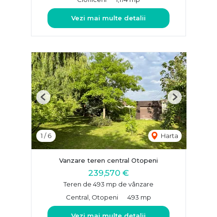
Vezi mai multe detalii
Previous
Next
1
/
6
Harta
Vanzare teren central Otopeni
239,570 €
Teren de 493 mp de vânzare
Central, Otopeni
493 mp
Vezi mai multe detalii