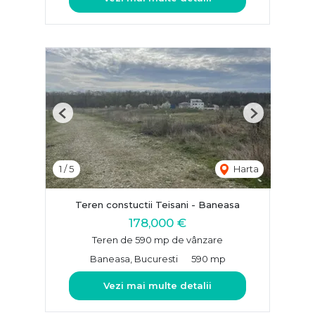
Previous
Next
1
/
5
Harta
Teren constuctii Teisani - Baneasa
178,000 €
Teren de 590 mp de vânzare
Baneasa, Bucuresti
590 mp
Vezi mai multe detalii