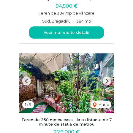
94,500 €
Teren de 384 mp de vânzare
Sud, Bragadiru
384 mp
Vezi mai multe detalii
Previous
Next
1
/
9
Harta
Teren de 250 mp cu casa - la o distanta de 7
minute de statia de metrou
229,000 €