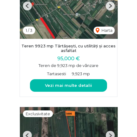
Previous
Next
1
/
3
Harta
Teren 9923 mp Tărtășești, cu utilități și acces
asfaltat
95,000 €
Teren de 9,923 mp de vânzare
Tartasesti
9,923 mp
Vezi mai multe detalii
Exclusivitate