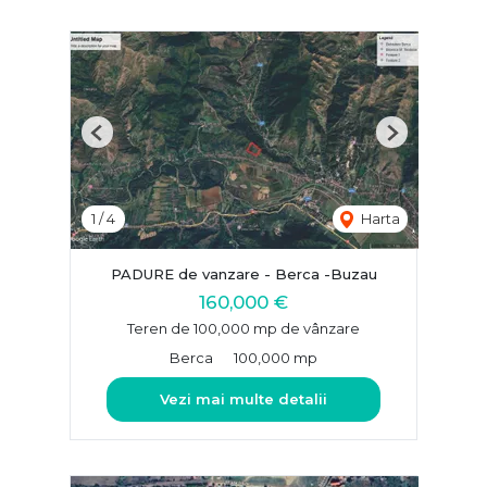
Previous
Next
1
/
4
Harta
PADURE de vanzare - Berca -Buzau
160,000 €
Teren de 100,000 mp de vânzare
Berca
100,000 mp
Vezi mai multe detalii