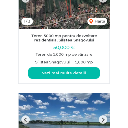
Previous
Next
1
/
3
Harta
Teren 5000 mp pentru dezvoltare
rezidențială, Siliștea Snagovului
50,000 €
Teren de 5,000 mp de vânzare
Silistea Snagovului
5,000 mp
Vezi mai multe detalii
Previous
Next