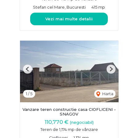
Stefan cel Mare, Bucuresti
415 mp
Vezi mai multe detalii
Previous
Next
1
/
5
Harta
Vanzare teren constructie casa CIOFLICENI -
SNAGOV
110,770 €
(negociabil)
Teren de 1,174 mp de vânzare
Ciofliceni
1,174 mp