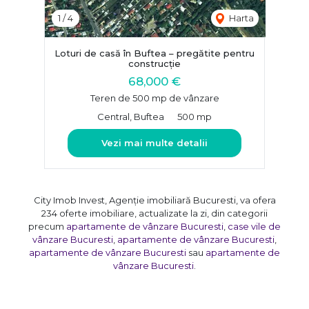
1
/
4
Harta
Loturi de casă în Buftea – pregătite pentru
construcție
68,000 €
Teren de 500 mp de vânzare
Central, Buftea
500 mp
Vezi mai multe detalii
City Imob Invest, Agenție imobiliară Bucuresti, va ofera
234 oferte imobiliare, actualizate la zi, din categorii
precum
apartamente de vânzare Bucuresti
,
case vile de
vânzare Bucuresti
,
apartamente de vânzare Bucuresti
,
apartamente de vânzare Bucuresti
sau
apartamente de
vânzare Bucuresti
.