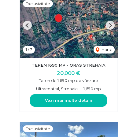
Exclusivitate
Previous
Next
1
/
7
Harta
TEREN 1690 MP - ORAS STREHAIA
20,000 €
Teren de 1,690 mp de vânzare
Ultracentral, Strehaia
1,690 mp
Vezi mai multe detalii
Exclusivitate