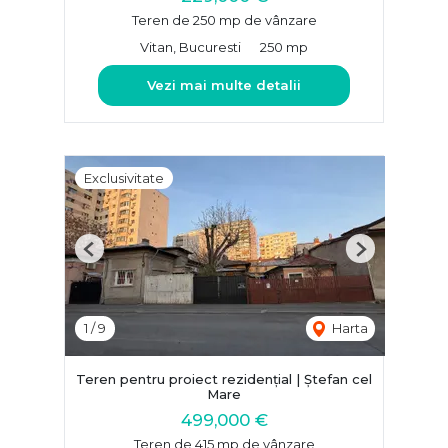
Teren de 250 mp de vânzare
Vitan, Bucuresti
250 mp
Vezi mai multe detalii
Exclusivitate
Previous
Next
1
/
9
Harta
Teren pentru proiect rezidențial | Ștefan cel
Mare
499,000 €
Teren de 415 mp de vânzare