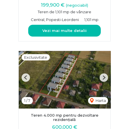
199,900 €
(negociabil)
Teren de 1,101 mp de vânzare
Central, Popesti-Leordeni
1,101 mp
Vezi mai multe detalii
Exclusivitate
Previous
Next
1
/
7
Harta
Teren 4.000 mp pentru dezvoltare
rezidențială
600,000 €