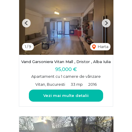
Previous
Next
1
/
9
Harta
Vand Garsoniera Vitan Mall , Dristor , Alba Iulia
95,000 €
Apartament cu 1 camere de vânzare
Vitan, Bucuresti
33 mp
2016
Vezi mai multe detalii