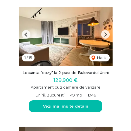
Previous
Next
1
/
15
Harta
Locuinta "cozy" la 2 pasi de Bulevardul Unirii
129,900 €
Apartament cu 2 camere de vânzare
Unirii, Bucuresti
49 mp
1946
Vezi mai multe detalii