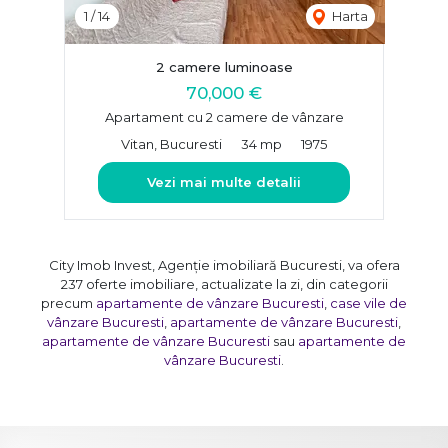
1
/
14
Harta
2 camere luminoase
70,000 €
Apartament cu 2 camere de vânzare
Vitan, Bucuresti
34 mp
1975
Vezi mai multe detalii
City Imob Invest, Agenție imobiliară Bucuresti, va ofera
237 oferte imobiliare, actualizate la zi, din categorii
precum
apartamente de vânzare Bucuresti
,
case vile de
vânzare Bucuresti
,
apartamente de vânzare Bucuresti
,
apartamente de vânzare Bucuresti
sau
apartamente de
vânzare Bucuresti
.