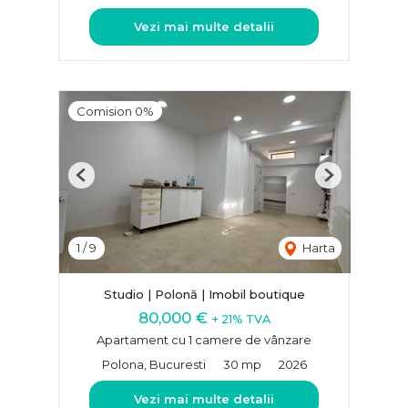
Vezi mai multe detalii
Comision 0%
Previous
Next
1
/
9
Harta
Studio | Polonă | Imobil boutique
80,000 €
+ 21% TVA
Apartament cu 1 camere de vânzare
Polona, Bucuresti
30 mp
2026
Vezi mai multe detalii