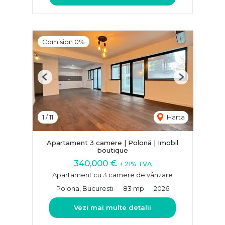
Comision 0%
Previous
Next
1
/
11
Harta
Apartament 3 camere | Polonă | Imobil
boutique
340,000 €
+ 21% TVA
Apartament cu 3 camere de vânzare
Polona, Bucuresti
83 mp
2026
Vezi mai multe detalii