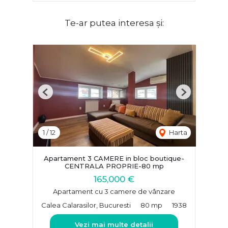
Te-ar putea interesa și:
Previous
Next
1
/
12
Harta
Apartament 3 CAMERE in bloc boutique-
CENTRALA PROPRIE-80 mp
165,000 €
Apartament cu 3 camere de vânzare
Calea Calarasilor, Bucuresti
80 mp
1938
Vezi mai multe detalii