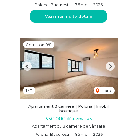
Polona, Bucuresti
76 mp
2026
Vezi mai multe detalii
Comision 0%
Previous
Next
1
/
11
Harta
Apartament 3 camere | Polonă | Imobil
boutique
330,000 €
+ 21% TVA
Apartament cu 3 camere de vânzare
Polona, Bucuresti
85 mp
2026