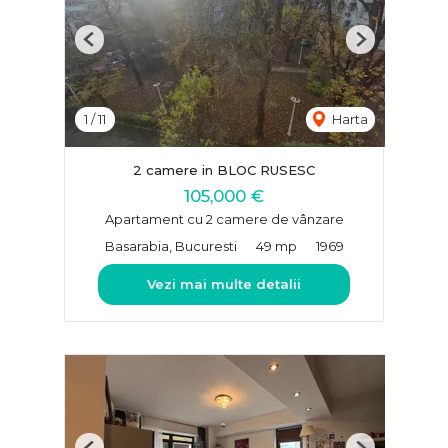
Previous
Next
1
/
11
Harta
2 camere in BLOC RUSESC
105,000 €
Apartament cu 2 camere de vânzare
Basarabia, Bucuresti
49 mp
1969
Vezi mai multe detalii