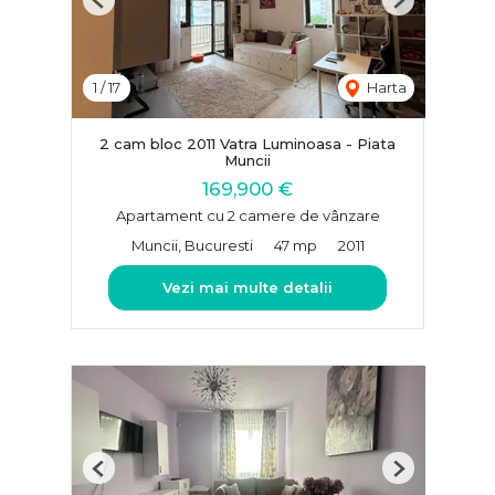
Previous
Next
1
/
17
Harta
2 cam bloc 2011 Vatra Luminoasa - Piata
Muncii
169,900 €
Apartament cu 2 camere de vânzare
Muncii, Bucuresti
47 mp
2011
Vezi mai multe detalii
Previous
Next