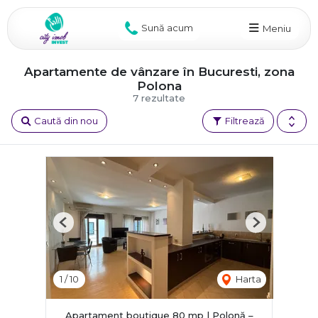
Sună acum
Meniu
Apartamente de vânzare în Bucuresti, zona
Polona
7 rezultate
Caută din nou
Filtrează
Previous
Next
1
/
10
Harta
Apartament boutique 80 mp | Polonă –