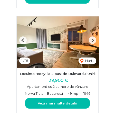
Previous
Next
1
/
15
Harta
Locuinta "cozy" la 2 pasi de Bulevardul Unirii
129,900 €
Apartament cu 2 camere de vânzare
Nerva Traian, Bucuresti
49 mp
1946
Vezi mai multe detalii