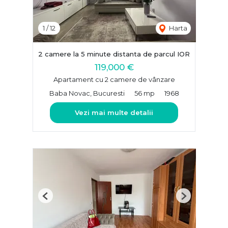
1
/
12
Harta
2 camere la 5 minute distanta de parcul IOR
119,000 €
Apartament cu 2 camere de vânzare
Baba Novac, Bucuresti
56 mp
1968
Vezi mai multe detalii
Previous
Next