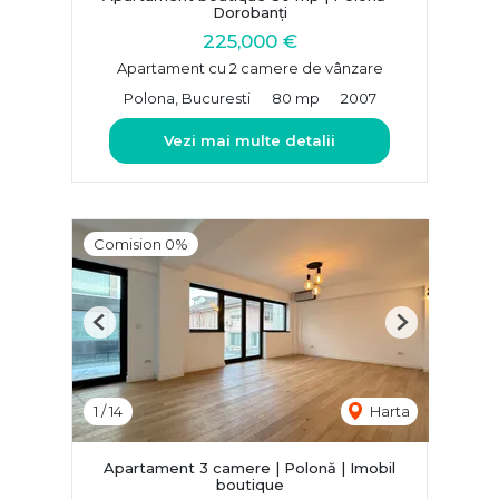
Dorobanți
225,000 €
Apartament cu 2 camere de vânzare
Polona, Bucuresti
80 mp
2007
Vezi mai multe detalii
Comision 0%
Previous
Next
1
/
14
Harta
Apartament 3 camere | Polonă | Imobil
boutique