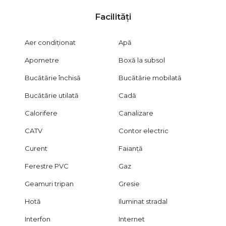
ipotecar!
Facilități
Certificatul energetic este disponibil la vânzare.
Aer condiționat
Apă
Acest apartament nu este doar o locuință mai mare decât
media zonei — este un spațiu cu personalitate, o investiție
Apometre
Boxă la subsol
solidă într-o zonă centrală, activă, perfect conectată la tot ce
contează în oraș. Dacă îți dorești mai mult decât un
Bucătărie închisă
Bucătărie mobilată
apartament standard, ai găsit locul potrivit.
Bucătărie utilată
Cadă
Calorifere
Canalizare
CATV
Contor electric
Curent
Faianță
Ferestre PVC
Gaz
Geamuri tripan
Gresie
Hotă
Iluminat stradal
Interfon
Internet