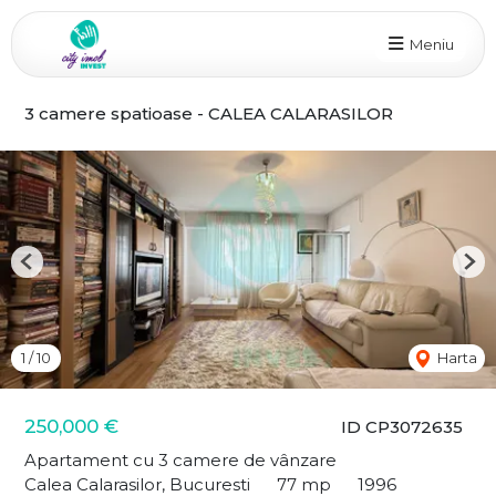
Meniu
3 camere spatioase - CALEA CALARASILOR
Previous
Nex
1
/
10
Harta
250,000 €
ID CP3072635
Apartament cu 3 camere de vânzare
Calea Calarasilor, Bucuresti
77 mp
1996