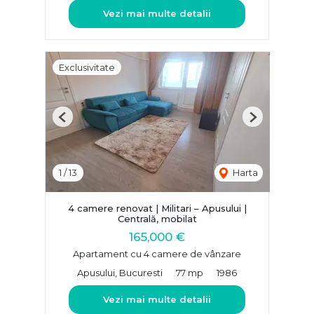
Vezi mai multe detalii
Exclusivitate
Previous
Next
1
/
13
Harta
4 camere renovat | Militari – Apusului |
Centrală, mobilat
165,000 €
Apartament cu 4 camere de vânzare
Apusului, Bucuresti
77 mp
1986
Vezi mai multe detalii