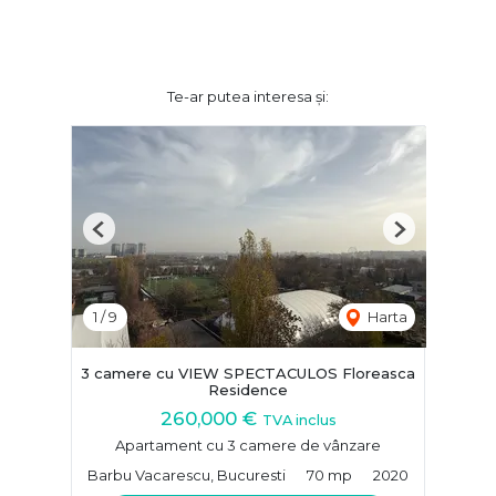
Te-ar putea interesa și:
Previous
Next
1
/
9
Harta
3 camere cu VIEW SPECTACULOS Floreasca
Residence
260,000 €
TVA inclus
Apartament cu 3 camere de vânzare
Barbu Vacarescu, Bucuresti
70 mp
2020