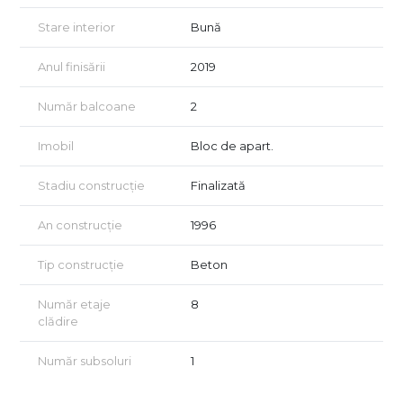
activă, dar în același timp bine structurată, cu tot ce ai nevoie
Stare interior
Bună
la îndemână — o combinație rar întâlnită între accesibilitate și
confort urban.
Anul finisării
2019
Puncte forte ale apartamentului:
Număr balcoane
2
Suprafață generoasă, mai mare decât media zonei
Compartimentare eficientă, atipică — oferă un plus de spațiu
Imobil
Bloc de apart.
și flexibilitate
Stadiu construcție
Finalizată
Bucătărie închisă spațioasă și două băi
Instalații modernizate în 2019, 3 AC-uri
An construcție
1996
Boxă și spațiu de depozitare suplimentar
Tip construcție
Beton
Zonă excelentă, cu toate facilitățile la câțiva pași
Număr etaje
8
Ideal pentru familii active.
clădire
Vizionarea proprietății se face în baza semnării unui acord de
Număr subsoluri
1
vizionare, conform articolelor 2096–2102 din Codul Civil.
Oferim consultanță gratuită pentru achiziția prin credit