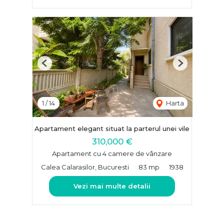
Previous
Next
1
/
14
Harta
Apartament elegant situat la parterul unei vile
310,000 €
Apartament cu 4 camere de vânzare
Calea Calarasilor, Bucuresti
83 mp
1938
Vezi mai multe detalii