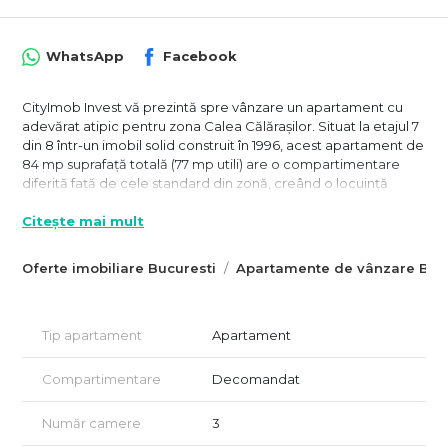
WhatsApp
Facebook
CityImob Invest vă prezintă spre vânzare un apartament cu
adevărat atipic pentru zona Calea Călărașilor. Situat la etajul 7
din 8 într-un imobil solid construit în 1996, acest apartament de
84 mp suprafață totală (77 mp utili) are o compartimentare
diferită față de cele standard din zonă, creând o locuință
primitoare, funcțională și aerisită.
Citește mai mult
Poziționat în imediata vecinătate a Universitatea Hyperion,
apartamentul beneficiază de o orientare nord–sud, cu vedere
Oferte imobiliare Bucuresti
Apartamente de vânzare Bucu
mixtă.
Este locul potrivit pentru cei care își doresc o casă cu
personalitate — nu un apartament generic.
Tip apartament
Apartament
De îndată ce pășești în interior, te întâmpină un hol generos,
perfect pentru un dressing elegant sau un spațiu suplimentar
Compartimentare
Decomandat
de depozitare. Bucătăria este închisă și spațioasă, cu loc
suficient pentru a fi transformată într-un adevărat punct de
Număr camere
3
întâlnire al casei, unde diminețile pot începe în tihnă, cu o
cafea, iar serile pot aduna familia în jurul mesei. Zona de zi are