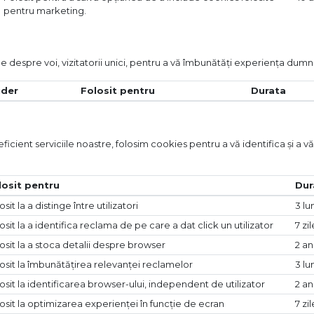
pentru marketing.
e despre voi, vizitatorii unici, pentru a vă îmbunătăți experiența dum
ider
Folosit pentru
Durata
ient serviciile noastre, folosim cookies pentru a vă identifica și a vă o
losit pentru
Dur
osit la a distinge între utilizatori
3 lu
osit la a identifica reclama de pe care a dat click un utilizator
7 zil
osit la a stoca detalii despre browser
2 an
osit la îmbunătățirea relevanței reclamelor
3 lu
osit la identificarea browser-ului, independent de utilizator
2 an
osit la optimizarea experienței în funcție de ecran
7 zil