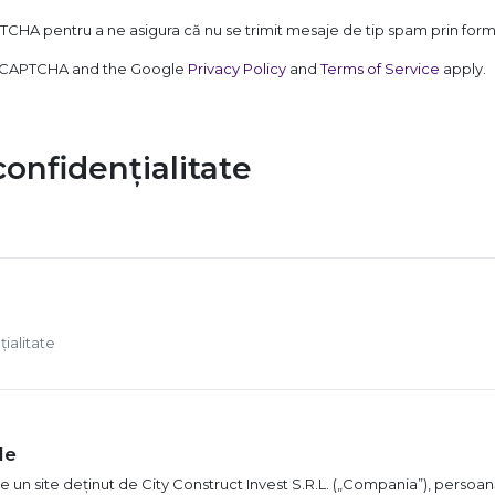
TCHA pentru a ne asigura că nu se trimit mesaje de tip spam prin for
 reCAPTCHA and the Google
Privacy Policy
and
Terms of Service
apply.
confidențialitate
țialitate
le
 un site deținut de City Construct Invest S.R.L. („Compania”), persoan