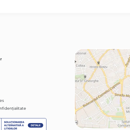
r
ies
nfidențialitate