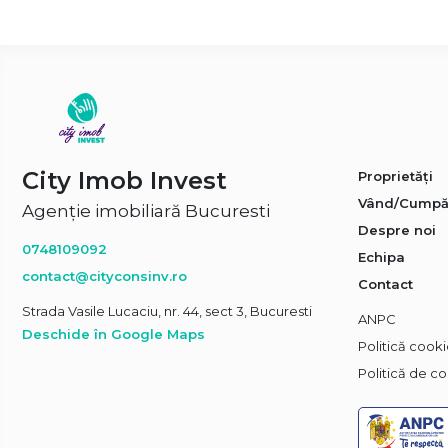
City Imob Invest
Proprietăți
Vând/Cumpă
Agenție imobiliară Bucuresti
Despre noi
0748109092
Echipa
contact@cityconsinv.ro
Contact
Strada Vasile Lucaciu, nr. 44, sect 3, Bucuresti
ANPC
Deschide în Google Maps
Politică cook
Politică de co