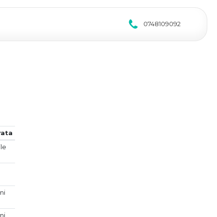
0748109092
rata
ile
ni
ni