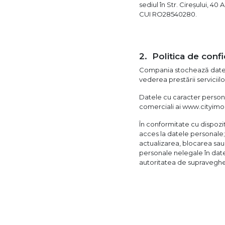
sediul în Str. Cireșului, 40
CUI RO28540280.
Politica de confi
Compania stochează datele 
vederea prestării servicii
Datele cu caracter persona
comerciali ai www.cityimob
În conformitate cu dispoziți
acces la datele personale; 
actualizarea, blocarea sau
personale nelegale în date 
autoritatea de supraveghe