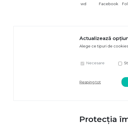
wd
Facebook
Fol
Actualizează opțiun
Alege ce tipuri de cookie
Necesare
St
Resping tot
Protecția î