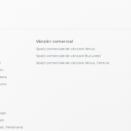
Vânzări comercial
Spații comerciale de vânzare Venus
Spații comerciale de vânzare Bucuresti
l
Spații comerciale de vânzare Venus, Central
ni
asca
ului
esti
sti
esti, Ferdinand