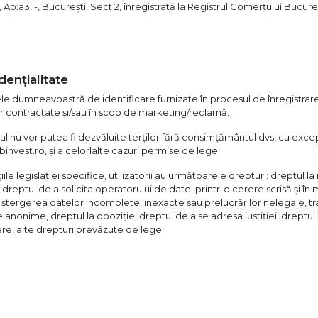
 A, Ap:a3, -, București, Sect 2, înregistrată la Registrul Comerțului Bucure
dențialitate
dumneavoastră de identificare furnizate în procesul de înregistrare pe
lor contractate și/sau în scop de marketing/reclamă.
l nu vor putea fi dezvăluite terților fără consimțământul dvs, cu exce
invest.ro, și a celorlalte cazuri permise de lege.
ile legislației specifice, utilizatorii au următoarele drepturi: dreptul l
dreptul de a solicita operatorului de date, printr-o cerere scrisă și în 
 ștergerea datelor incomplete, inexacte sau prelucrărilor nelegale, 
anonime, dreptul la opoziție, dreptul de a se adresa justiției, dreptul
re, alte drepturi prevăzute de lege.