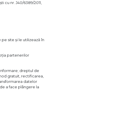
ști cu nr. J40/6389/2011,
 site și le utilizează în
pția partenerilor
a informare; dreptul de
mod gratuit, rectificarea,
transformarea datelor
 de a face plângere la