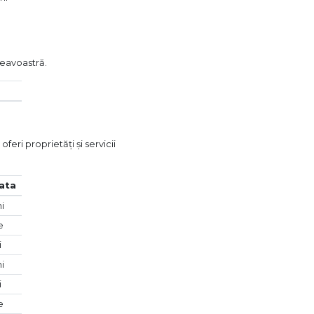
neavoastră.
feri proprietăți și servicii
ata
ni
e
i
ni
i
e