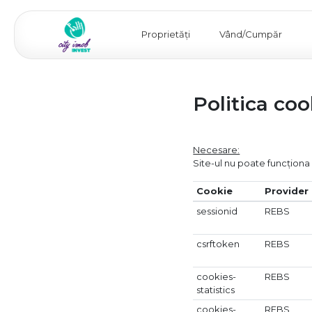
Proprietăți
Vând/Cumpăr
Politica coo
Necesare:
Site-ul nu poate funcționa
Cookie
Provider
sessionid
REBS
csrftoken
REBS
cookies-
REBS
statistics
cookies-
REBS