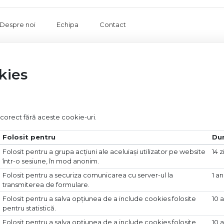
Despre noi
Echipa
Contact
kies
 corect fără aceste cookie-uri.
Folosit pentru
Du
Folosit pentru a grupa acțiuni ale aceluiași utilizator pe website
14 z
într-o sesiune, în mod anonim.
Folosit pentru a securiza comunicarea cu server-ul la
1 an
transmiterea de formulare.
Folosit pentru a salva opțiunea de a include cookies folosite
10 a
pentru statistică.
Folosit pentru a salva opțiunea de a include cookies folosite
10 a