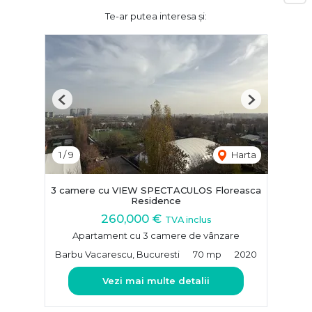
Te-ar putea interesa și:
Previous
Next
1
/
9
Harta
3 camere cu VIEW SPECTACULOS Floreasca
Residence
260,000 €
TVA inclus
Apartament cu 3 camere de vânzare
Barbu Vacarescu, Bucuresti
70 mp
2020
Vezi mai multe detalii