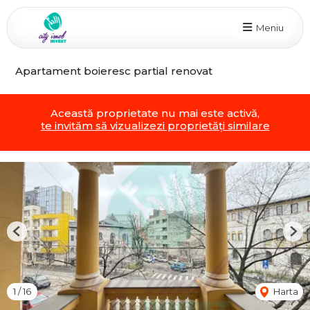
Meniu
Apartament boieresc partial renovat
Această proprietate nu mai este activă,
te invităm să vizualizezi proprietăți similare
Previous
Nex
1
/
16
Harta