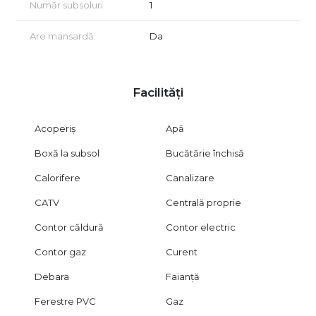
Vizionarea imobilului se face în baza unui acord de vizionare,
Număr subsoluri
1
conform articolelor 2096–2102 din Codul Civil.
Are mansardă
Da
Oferim consultanță gratuită pentru obținerea finanțării prin
credit pentru clienții care achiziționează această proprietate.
CITY IMOB INVEST – spațiile cu adevărat valoroase nu se
Facilități
explică, se simt.
Acoperiș
Apă
Boxă la subsol
Bucătărie închisă
Calorifere
Canalizare
CATV
Centrală proprie
Contor căldură
Contor electric
Contor gaz
Curent
Debara
Faianță
Ferestre PVC
Gaz