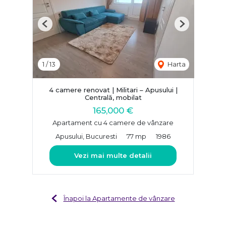
Previous
Next
1
/
13
Harta
4 camere renovat | Militari – Apusului |
Centrală, mobilat
165,000 €
Apartament cu 4 camere de vânzare
Apusului, Bucuresti
77 mp
1986
Vezi mai multe detalii
Înapoi la Apartamente de vânzare