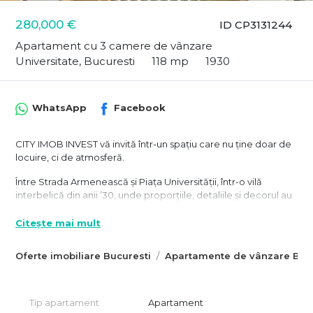
280,000 €
ID CP3131244
Apartament cu 3 camere de vânzare
Universitate, Bucuresti
118 mp
1930
WhatsApp
Facebook
CITY IMOB INVEST vă invită într-un spațiu care nu ține doar de
locuire, ci de atmosferă.
Între Strada Armenească și Piața Universității, într-o vilă
interbelică din anii ’30, unde proporțiile, detaliile și decorul au
rămas nealterate de timp, acest apartament ocupă în
întregime etajul 1 – un etaj care pare desprins dintr-o altă
Citește mai mult
epocă.
Oferte imobiliare Bucuresti
Apartamente de vânzare Bucu
Lumina este primul lucru pe care îl simți.
Ferestrele generoase, înălțimile de peste 3 metri și orientarea
creează un spațiu care respiră, care primeste mult soare si
Tip apartament
Apartament
lumina.