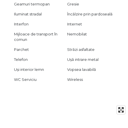
Geamuri termopan
Gresie
Iluminat stradal
Încălzire prin pardoseală
Interfon
Internet
Mijloace de transport în
Nemobilat
comun
Parchet
Străzi asfaltate
Telefon
Ușă intrare metal
Uși interior lemn
Vopsea lavabilă
WC Serviciu
Wireless