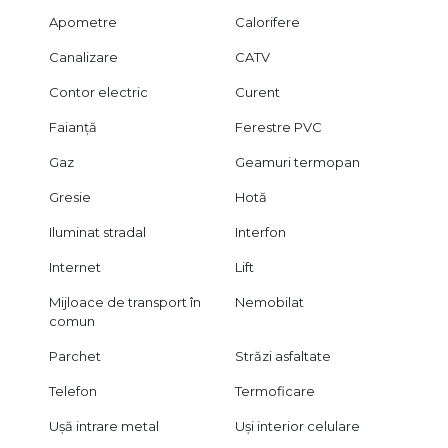
conform articolelor 2096–2102 din Codul Civil.
Apometre
Calorifere
Oferim consultanță gratuită pentru obținerea finanțării prin
Canalizare
CATV
credit pentru clienții care achiziționează această proprietate.
Contor electric
Curent
CITY IMOB INVEST – locațiile bune, in blocuri rezistente!
Faianță
Ferestre PVC
Gaz
Geamuri termopan
Gresie
Hotă
Iluminat stradal
Interfon
Internet
Lift
Mijloace de transport în
Nemobilat
comun
Parchet
Străzi asfaltate
Telefon
Termoficare
Ușă intrare metal
Uși interior celulare