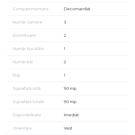
marketuri sau banci
Compartimentare
Decomandat
– acces rapid către Piața Unirii, Palatul Parlamentului și Timpuri
Noi/Tineretului
Număr camere
3
Suprafața de 90 mp este distribuită eficient, dar cu un accent
clar pe zona de zi:
Dormitoare
2
– living de aproximativ 37 mp, deschis către zona de gătit -
Număr bucătării
1
bucătărie de 8,4 mp integrată funcțional
Număr băi
2
– două dormitoare (15,4 mp și 18,2 mp)
– două băi
Etaj
1
– holuri generoase
Suprafață utilă
90 mp
Compartimentarea actuală oferă un spațiu amplu și fluid, dar
permite și reconfigurări pentru cei care își doresc delimitări
Suprafață totală
90 mp
mai clasice.
Disponibilitate
Imediat
Un avantaj major:
✔ instalația electrică complet refăcută
Orientare
Vest