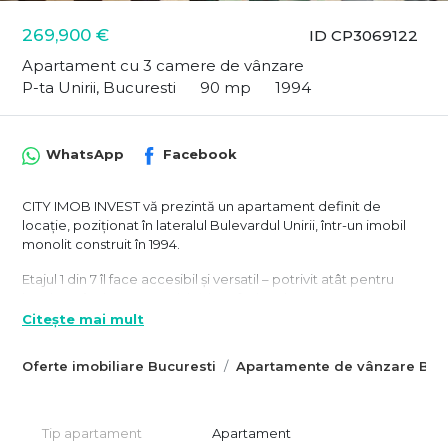
269,900 €
ID CP3069122
Apartament cu 3 camere de vânzare
P-ta Unirii, Bucuresti
90 mp
1994
WhatsApp
Facebook
CITY IMOB INVEST vă prezintă un apartament definit de
locație, poziționat în lateralul Bulevardul Unirii, într-un imobil
monolit construit în 1994.
Etajul 1 din 7 îl face accesibil și versatil – potrivit atât pentru
locuire, cât și pentru activități profesionale.
Citește mai mult
Localizarea este una dintre cele mai bine conectate din oraș:
Oferte imobiliare Bucuresti
Apartamente de vânzare Bucu
– in proximitate de Biblioteca Națională a României
– în proximitatea Camera de Comerț și Industrie a României
Tip apartament
Apartament
– la 2 pasi de tribunalului Bucuresti, restaurante, scoli, gradinte,