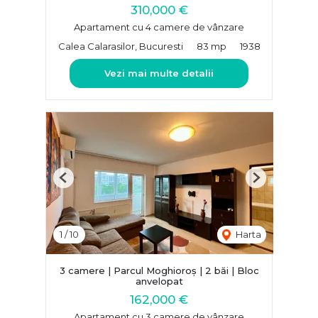
310,000 €
Apartament cu 4 camere de vânzare
Calea Calarasilor, Bucuresti
83 mp
1938
Vezi mai multe detalii
Previous
Next
1
/
10
Harta
3 camere | Parcul Moghioroș | 2 băi | Bloc
anvelopat
162,000 €
Apartament cu 3 camere de vânzare