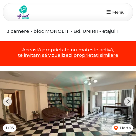
Meniu
3 camere - bloc MONOLIT - Bd. UNIRII - etajul 1
Această proprietate nu mai este activă,
te invităm să vizualizezi proprietăți similare
Previous
Nex
1
/
16
Harta