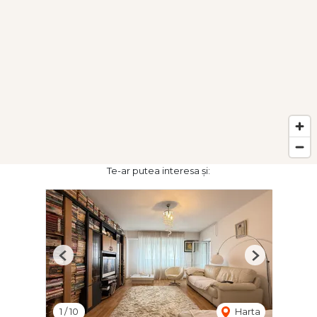
Te-ar putea interesa și:
Previous
Next
1
/
10
Harta