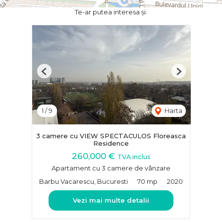
Te-ar putea interesa și:
Previous
Next
1
/
9
Harta
3 camere cu VIEW SPECTACULOS Floreasca
Residence
260,000 €
TVA inclus
Apartament cu 3 camere de vânzare
Barbu Vacarescu, Bucuresti
70 mp
2020
Vezi mai multe detalii