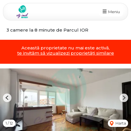
Meniu
3 camere la 8 minute de Parcul IOR
Această proprietate nu mai este activă,
te invităm să vizualizezi proprietăți similare
Previous
Nex
1
/
12
Harta