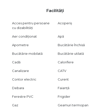
Vizionarea imobilului se face în baza unui acord de vizionare,
conform articolelor 2096–2102 din Codul Civil.
Facilități
Oferim consultanță gratuită pentru obținerea finanțării prin
credit pentru clienții care achiziționează această proprietate.
Acces pentru persoane
Acoperiș
CITY IMOB INVEST – alegerea corectă începe cu o
cu dizabilități
perspectivă bună.
Aer condiționat
Apă
Apometre
Bucătărie închisă
Bucătărie mobilată
Bucătărie utilată
Cadă
Calorifere
Canalizare
CATV
Contor electric
Curent
Debara
Faianță
Ferestre PVC
Frigider
Gaz
Geamuri termopan