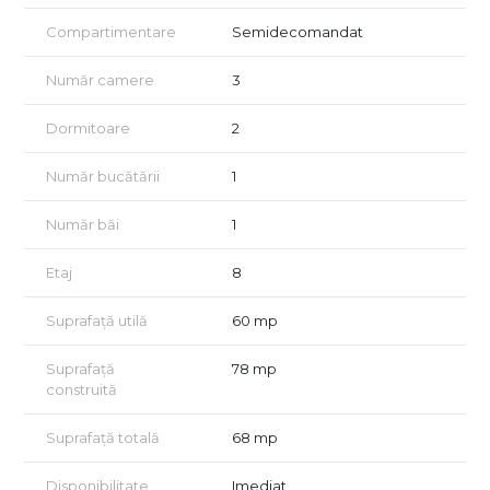
– în jur de 15 minute până la ParkLake Shopping Center
Compartimentare
Semidecomandat
– aproximativ 18 minute până la Stația de metrou Piața Muncii
Număr camere
3
Un echilibru real între natură, oraș și accesibilitate.
Apartamentul are 3 camere semidecomandate, o
Dormitoare
2
compartimentare practică și spații bine distribuite:
Număr bucătării
1
– bucătărie închisă
Număr băi
1
– două holuri
– debara generoasă
Etaj
8
– două balcoane
Suprafață utilă
60 mp
– baie cu geam (un detaliu din ce în ce mai rar)
Suprafață
78 mp
Suprafața este eficientă, iar orientarea nord–sud aduce
construită
lumină constantă și ventilație naturală.
Există deja câteva elemente valoroase care pot fi integrate
Suprafață totală
68 mp
într-un viitor proiect de renovare:
Disponibilitate
Imediat