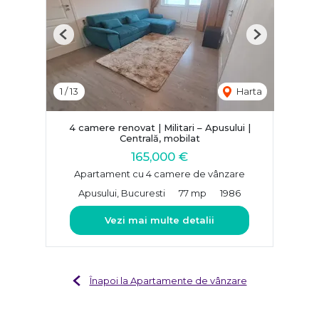
Previous
Next
1
/
13
Harta
4 camere renovat | Militari – Apusului |
Centrală, mobilat
165,000 €
Apartament cu 4 camere de vânzare
Apusului, Bucuresti
77 mp
1986
Vezi mai multe detalii
Înapoi la Apartamente de vânzare