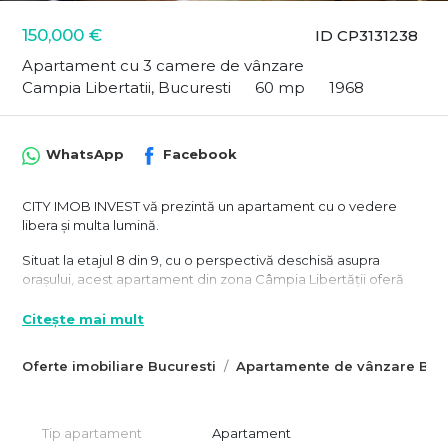
150,000 €
ID CP3131238
Apartament cu 3 camere de vânzare
Campia Libertatii, Bucuresti
60 mp
1968
WhatsApp
Facebook
CITY IMOB INVEST vă prezintă un apartament cu o vedere
libera și multa lumină.
Situat la etajul 8 din 9, cu o perspectivă deschisă asupra
orașului, acest apartament din zona Câmpia Libertății oferă
acel tip de priveliște care schimbă complet experiența locuirii:
liniște, distanță față de agitație și lumină naturală pe tot
Citește mai mult
parcursul zilei.
Oferte imobiliare Bucuresti
Apartamente de vânzare Bucu
Poziționarea este una extrem de echilibrată pentru viața de zi
cu zi:
– aproximativ 8 minute pietonal până la Parcul IOR
Tip apartament
Apartament