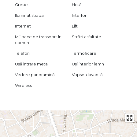
Gresie
Hotă
Iluminat stradal
Interfon
Internet
Lift
Mijloace de transport în
Străzi asfaltate
comun
Telefon
Termoficare
Ușă intrare metal
Uși interior lemn
Vedere panoramică
Vopsea lavabilă
Wireless