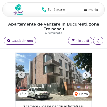
Sună acum
Meniu
Apartamente de vânzare în Bucuresti, zona
Eminescu
4 rezultate
Caută din nou
Filtrează
Previous
Next
1
/
13
Harta
3 camere - ideale pentru activitati sau