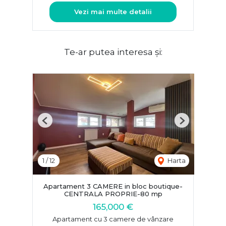
Vezi mai multe detalii
Te-ar putea interesa și:
Previous
Next
1
/
12
Harta
Apartament 3 CAMERE in bloc boutique-
CENTRALA PROPRIE-80 mp
165,000 €
Apartament cu 3 camere de vânzare