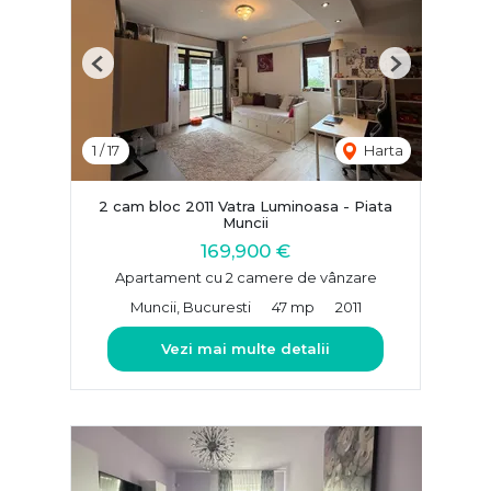
Previous
Next
1
/
17
Harta
2 cam bloc 2011 Vatra Luminoasa - Piata
Muncii
169,900 €
Apartament cu 2 camere de vânzare
Muncii, Bucuresti
47 mp
2011
Vezi mai multe detalii