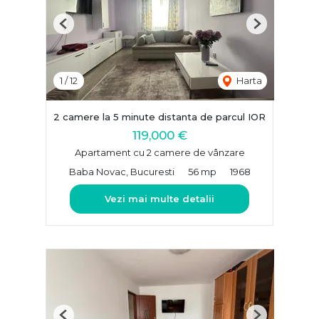
Previous
Next
1
/
12
Harta
2 camere la 5 minute distanta de parcul IOR
119,000 €
Apartament cu 2 camere de vânzare
Baba Novac, Bucuresti
56 mp
1968
Vezi mai multe detalii