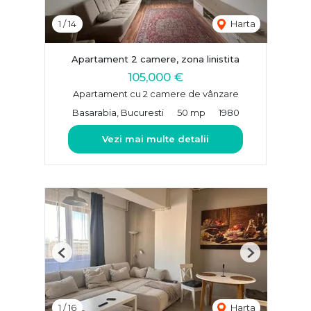
1
/
14
Harta
Apartament 2 camere, zona linistita
105,000 €
Apartament cu 2 camere de vânzare
Basarabia, Bucuresti
50 mp
1980
Vezi mai multe detalii
Previous
Next
1
/
16
Harta