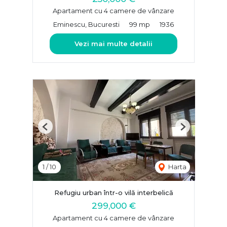
Apartament cu 4 camere de vânzare
Eminescu, Bucuresti
99 mp
1936
Vezi mai multe detalii
Previous
Next
1
/
10
Harta
Refugiu urban într-o vilă interbelică
299,000 €
Apartament cu 4 camere de vânzare