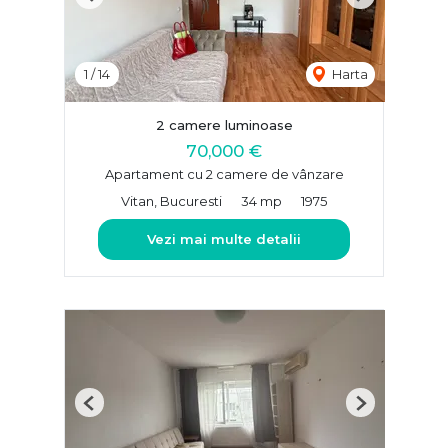
Previous
Next
1
/
14
Harta
2 camere luminoase
70,000 €
Apartament cu 2 camere de vânzare
Vitan, Bucuresti
34 mp
1975
Vezi mai multe detalii
Previous
Next