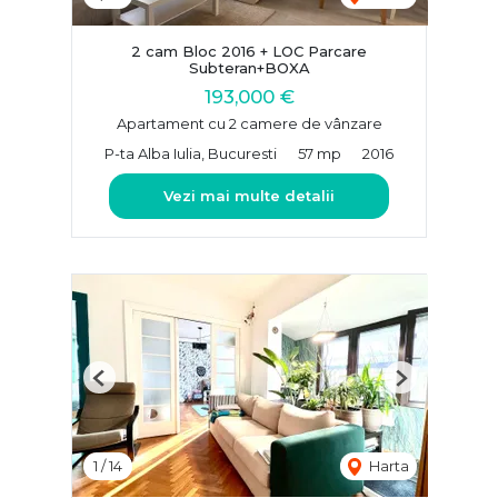
2 cam Bloc 2016 + LOC Parcare
Subteran+BOXA
193,000 €
Apartament cu 2 camere de vânzare
P-ta Alba Iulia, Bucuresti
57 mp
2016
Vezi mai multe detalii
Previous
Next
1
/
14
Harta