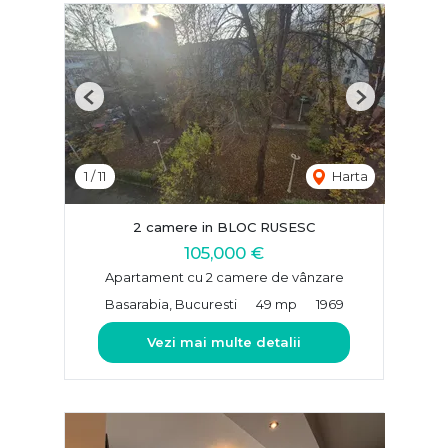
Previous
Next
1
/
11
Harta
2 camere in BLOC RUSESC
105,000 €
Apartament cu 2 camere de vânzare
Basarabia, Bucuresti
49 mp
1969
Vezi mai multe detalii