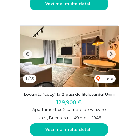
Vezi mai multe detalii
Previous
Next
1
/
15
Harta
Locuinta "cozy" la 2 pasi de Bulevardul Unirii
129,900 €
Apartament cu 2 camere de vânzare
Unirii, Bucuresti
49 mp
1946
Vezi mai multe detalii