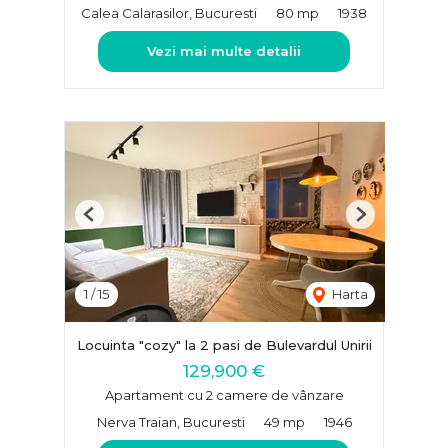
Calea Calarasilor, Bucuresti
80 mp
1938
Vezi mai multe detalii
Previous
Next
1
/
15
Harta
Locuinta "cozy" la 2 pasi de Bulevardul Unirii
129,900 €
Apartament cu 2 camere de vânzare
Nerva Traian, Bucuresti
49 mp
1946