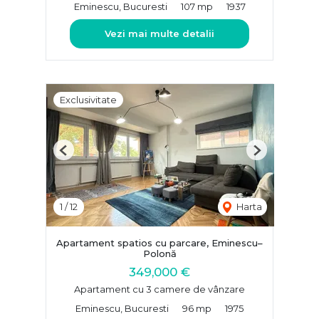
Eminescu, Bucuresti
107 mp
1937
Vezi mai multe detalii
Exclusivitate
Previous
Next
1
/
12
Harta
Apartament spatios cu parcare, Eminescu–
Polonă
349,000 €
Apartament cu 3 camere de vânzare
Eminescu, Bucuresti
96 mp
1975