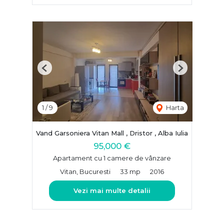
Previous
Next
1
/
9
Harta
Vand Garsoniera Vitan Mall , Dristor , Alba Iulia
95,000 €
Apartament cu 1 camere de vânzare
Vitan, Bucuresti
33 mp
2016
Vezi mai multe detalii