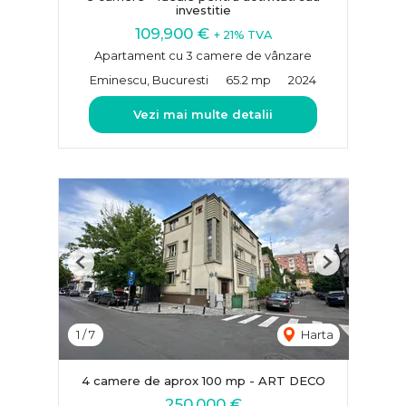
investitie
109,900 €
+ 21% TVA
Apartament cu 3 camere de vânzare
Eminescu, Bucuresti
65.2 mp
2024
Vezi mai multe detalii
Previous
Next
1
/
7
Harta
4 camere de aprox 100 mp - ART DECO
250,000 €