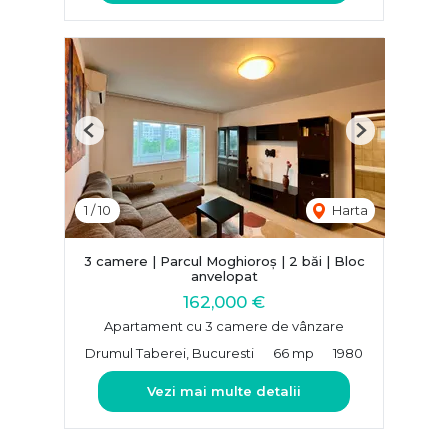
Previous
Next
1
/
10
Harta
3 camere | Parcul Moghioroș | 2 băi | Bloc
anvelopat
162,000 €
Apartament cu 3 camere de vânzare
Drumul Taberei, Bucuresti
66 mp
1980
Vezi mai multe detalii