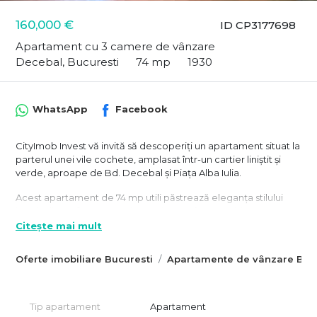
160,000 €
ID CP3177698
Apartament cu 3 camere de vânzare
Decebal, Bucuresti
74 mp
1930
WhatsApp
Facebook
CityImob Invest vă invită să descoperiți un apartament situat la
parterul unei vile cochete, amplasat într-un cartier liniștit și
verde, aproape de Bd. Decebal și Piața Alba Iulia.
Acest apartament de 74 mp utili păstrează eleganța stilului
interbelic și oferă un spațiu primitor, cu încăperi bine
compartimentate.
Citește mai mult
📍 Locație și accesibilitate:
Oferte imobiliare Bucuresti
Apartamente de vânzare Bucu
Imobilul are acces rapid către mijloacele de transport în
comun – stații STB la doar 3 minute distanță și stația de metrou
Piața Muncii la 10 minute de mers pe jos. Zona este bine
Tip apartament
Apartament
deservită de magazine, școli, grădinițe și parcuri, ceea ce o