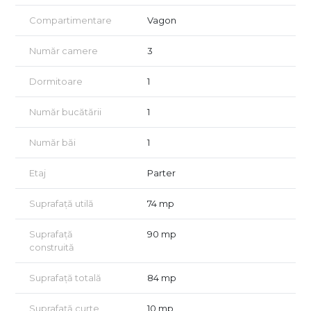
face ideală pentru locuire confortabilă.
Compartimentare
Vagon
🏡 Caracteristici imobil:
Număr camere
3
Apartamentul dispune de 3 camere, dispuse în stil vagon,
oferind un spațiu versatil pentru amenajare.
Dormitoare
1
Bucătărie inchisa, cu intrare separată, ideală pentru cei care
preferă gătitul în liniște.
Număr bucătării
1
Hol generos la intrare, perfect pentru primirea oaspeților.
Număr băi
1
Cameră la demisol, ce poate fi folosită ca spațiu de
depozitare sau mic birou.
Etaj
Parter
Acces la o cameră situată în podul vilei, ideală pentru
Suprafață utilă
74 mp
depozitare suplimentară.
Curte comună cu celălalt proprietar, amenajată cu verdeață și
Suprafață
90 mp
flori, un spațiu intim și plăcut pentru relaxare.
construită
Terenul liber este în indiviziune și se plătește chirie anuală.
Suprafață totală
84 mp
🌳 Curte și exterior:
Suprafață curte
10 mp