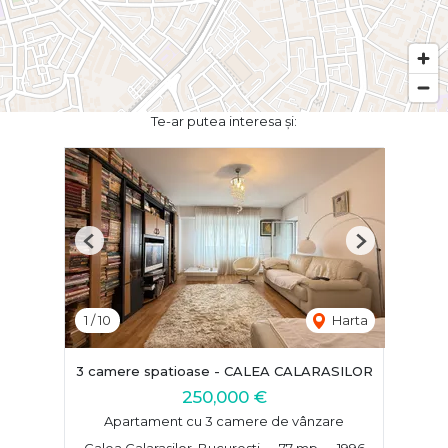
Te-ar putea interesa și:
Previous
Next
1
/
10
Harta
3 camere spatioase - CALEA CALARASILOR
250,000 €
Apartament cu 3 camere de vânzare
Calea Calarasilor, Bucuresti
77 mp
1996