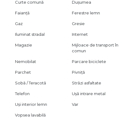
Curte comună
Dușumea
Faianță
Ferestre lemn
Gaz
Gresie
Iluminat stradal
Internet
Magazie
Mijloace de transport în
comun
Nemobilat
Parcare biciclete
Parchet
Pivniță
Sobă / Teracotă
Străzi asfaltate
Telefon
Ușă intrare metal
Uși interior lemn
Var
Vopsea lavabilă