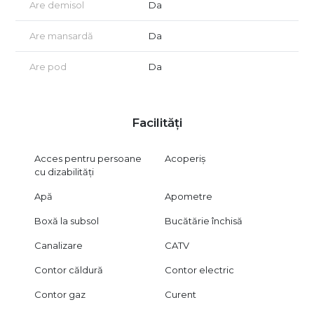
Are demisol
Da
Are mansardă
Da
Are pod
Da
Facilități
Acces pentru persoane
Acoperiș
cu dizabilități
Apă
Apometre
Boxă la subsol
Bucătărie închisă
Canalizare
CATV
Contor căldură
Contor electric
Contor gaz
Curent