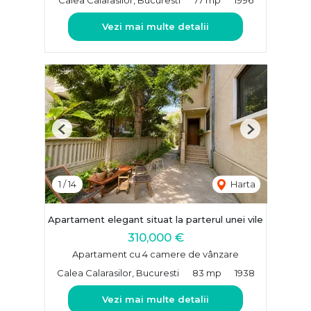
Vezi mai multe detalii
Previous
Next
1
/
14
Harta
Apartament elegant situat la parterul unei vile
310,000 €
Apartament cu 4 camere de vânzare
Calea Calarasilor, Bucuresti
83 mp
1938
Vezi mai multe detalii