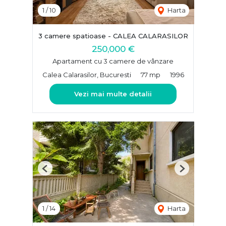
1
/
10
Harta
3 camere spatioase - CALEA CALARASILOR
250,000 €
Apartament cu 3 camere de vânzare
Calea Calarasilor, Bucuresti
77 mp
1996
Vezi mai multe detalii
Previous
Next
1
/
14
Harta