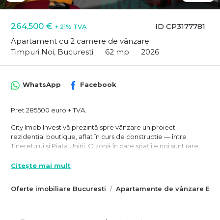
264,500 €
ID CP3177781
+ 21% TVA
Apartament cu 2 camere de vânzare
Timpuri Noi, Bucuresti
62 mp
2026
WhatsApp
Facebook
Pret 285500 euro + TVA.
City Imob Invest vă prezintă spre vânzare un proiect
rezidențial boutique, aflat în curs de construcție — între
Tineretului și Piața Unirii. O zonă în care spațiile noi sunt rare,
terenurile aproape inexistente și unde oportunitățile
imobiliare cu adevărat valoroase sunt din ce în ce mai puține.
Citește mai mult
La doar 3 minute de mers pe jos de Metrou Tineretului, 3
Oferte imobiliare Bucuresti
Apartamente de vânzare Bucu
minute până la PARC, 7 minute până la Unirii, într-o zonă
retrasă de la agitația bulevardelor mari, pe străduțe liniștite, cu
case cochete și o atmosferă relaxată. Aici ia naștere o clădire
elegantă, cu doar 7 apartamente, gândită pentru cei care își