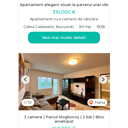
Apartament elegant situat la parterul unei vile
310,000 €
Apartament cu 4 camere de vânzare
Calea Calarasilor, Bucuresti
83 mp
1938
Vezi mai multe detalii
Previous
Next
1
/
10
Harta
3 camere | Parcul Moghioroș | 2 băi | Bloc
anvelopat