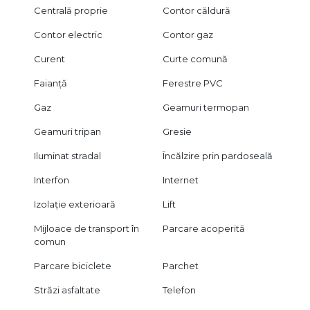
Centrală proprie
Contor căldură
Contor electric
Contor gaz
Curent
Curte comună
Faianță
Ferestre PVC
Gaz
Geamuri termopan
Geamuri tripan
Gresie
Iluminat stradal
Încălzire prin pardoseală
Interfon
Internet
Izolație exterioară
Lift
Mijloace de transport în
Parcare acoperită
comun
Parcare biciclete
Parchet
Străzi asfaltate
Telefon