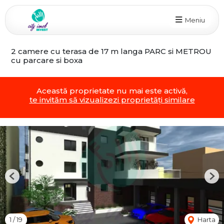
Meniu
2 camere cu terasa de 17 m langa PARC si METROU
cu parcare si boxa
Această proprietate nu mai este activă,
te invităm să vizualizezi proprietăți similare
Previous
Nex
1
/
19
Harta