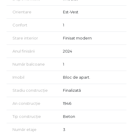
identitatea unui spațiu.
Orientare
Est-Vest
Vizionarea imobilului se face în baza unui acord de vizionare,
conform articolelor 2096–2102 din Codul Civil.
Confort
1
Certificatul energetic va fi pus la dispoziziție la momentul
vânzării.
Stare interior
Finisat modern
Oferim consultanță gratuită pentru clienții care accesează
Anul finisării
2024
credit ipotecar.
CITY IMOB INVEST – proprietăți care se simt, nu doar se
Număr balcoane
1
vizionează!
Imobil
Bloc de apart.
Stadiu construcție
Finalizată
An construcție
1946
Tip construcție
Beton
Număr etaje
3