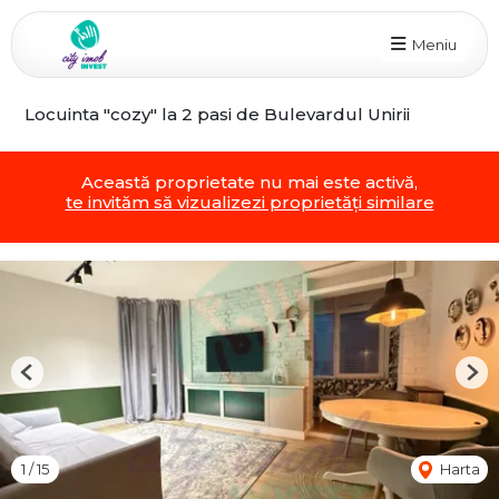
Meniu
Locuinta "cozy" la 2 pasi de Bulevardul Unirii
Această proprietate nu mai este activă,
te invităm să vizualizezi proprietăți similare
Previous
Nex
1
/
15
Harta