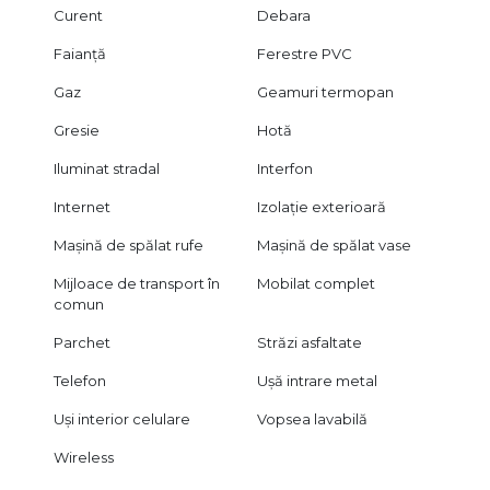
Curent
Debara
Faianță
Ferestre PVC
Gaz
Geamuri termopan
Gresie
Hotă
Iluminat stradal
Interfon
Internet
Izolație exterioară
Mașină de spălat rufe
Mașină de spălat vase
Mijloace de transport în
Mobilat complet
comun
Parchet
Străzi asfaltate
Telefon
Ușă intrare metal
Uși interior celulare
Vopsea lavabilă
Wireless