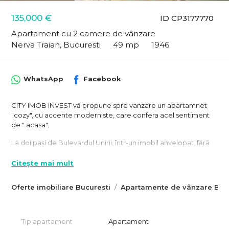
135,000 €
ID CP3177770
Apartament cu 2 camere de vânzare
Nerva Traian, Bucuresti
49 mp
1946
WhatsApp
Facebook
CITY IMOB INVEST vă propune spre vanzare un apartamnet
"cozy", cu accente moderniste, care confera acel sentiment
de " acasa".
La doi pași de Bulevardul Unirii, într-un imobil anvelopat, fără
risc seismic, cu puțini vecini și o comunitate civilizată, acest
apartament de la etajul 1 este genul de locuință care
Citește mai mult
reprezinta alegerea ideala atat pentru locuinta, cat si pentru
investitie.
Oferte imobiliare Bucuresti
Apartamente de vânzare Bucu
A fost renovat în urmă cu câțiva ani cu ajutorul unui designer. Si
imbina armonios: lemnul natural regasit in mobilier, accentele
cromatice de verde, textura cărămizii aparente, iluminatul
Tip apartament
Apartament
cald si proporțiile echilibrate ale fiecărei camere. Totul este