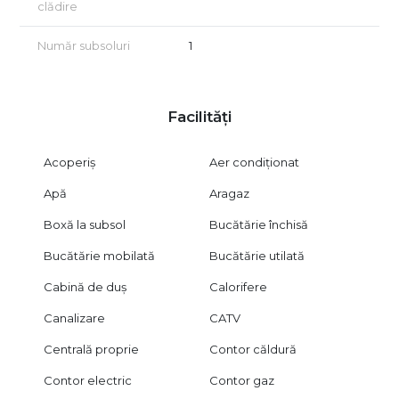
clădire
Număr subsoluri
1
Facilități
Acoperiș
Aer condiționat
Apă
Aragaz
Boxă la subsol
Bucătărie închisă
Bucătărie mobilată
Bucătărie utilată
Cabină de duș
Calorifere
Canalizare
CATV
Centrală proprie
Contor căldură
Contor electric
Contor gaz