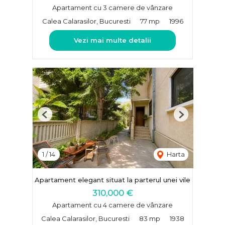
Apartament cu 3 camere de vânzare
Calea Calarasilor, Bucuresti
77 mp
1996
Vezi mai multe detalii
Previous
Next
1
/
14
Harta
Apartament elegant situat la parterul unei vile
310,000 €
Apartament cu 4 camere de vânzare
Calea Calarasilor, Bucuresti
83 mp
1938