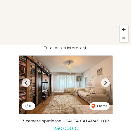
Te-ar putea interesa și:
Previous
Next
1
/
10
Harta
3 camere spatioase - CALEA CALARASILOR
250,000 €