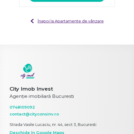
Înapoi la Apartamente de vânzare
City Imob Invest
Agenție imobiliară Bucuresti
0748109092
contact@cityconsinv.ro
Strada Vasile Lucaciu, nr. 44, sect 3, Bucuresti
Deschide în Google Maps