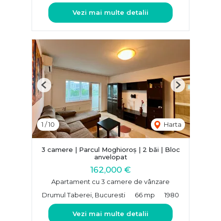
Vezi mai multe detalii
Previous
Next
1
/
10
Harta
3 camere | Parcul Moghioroș | 2 băi | Bloc
anvelopat
162,000 €
Apartament cu 3 camere de vânzare
Drumul Taberei, Bucuresti
66 mp
1980
Vezi mai multe detalii