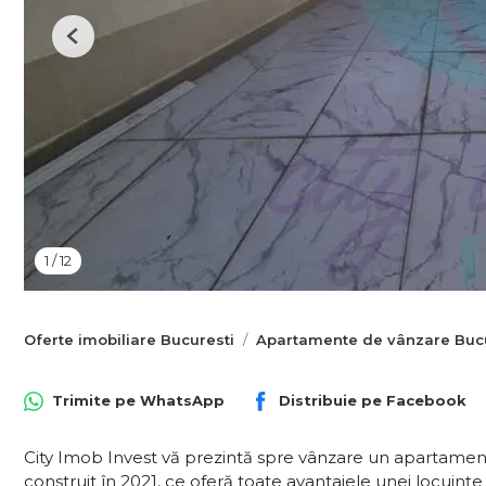
Previous
1
/
12
Oferte imobiliare Bucuresti
Apartamente de vânzare Bucu
Trimite pe
WhatsApp
Distribuie pe
Facebook
City Imob Invest vă prezintă spre vânzare un apartamen
construit în 2021, ce oferă toate avantajele unei locuin