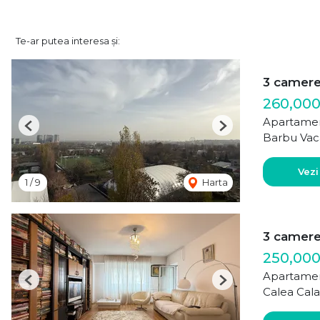
Te-ar putea interesa și:
3 camer
260,00
Apartamen
Previous
Next
Barbu Vac
Vezi
1
/
9
Harta
3 camer
250,000
Apartamen
Previous
Next
Calea Cala