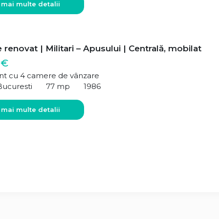
 mai multe detalii
renovat | Militari – Apusului | Centrală, mobilat
 €
t cu 4 camere de vânzare
Bucuresti
77 mp
1986
 mai multe detalii