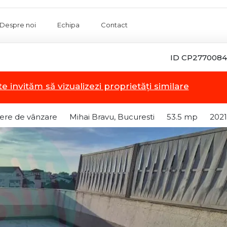
Despre noi
Echipa
Contact
ID CP2770084
te invităm să vizualizezi proprietăți similare
ere de vânzare
Mihai Bravu, Bucuresti
53.5 mp
2021