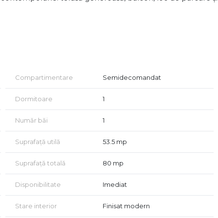
rem de valoroase pentru relaxare sau socializare;
Compartimentare
Semidecomandat
, un avantaj greu de găsit;
Dormitoare
1
 gata pentru locuire sau închiriere;
Număr băi
1
ctică.
Suprafață utilă
53.5 mp
Suprafață totală
80 mp
s pe jos;
Disponibilitate
Imediat
;
Stare interior
Finisat modern
e, săli de fitness, etc.