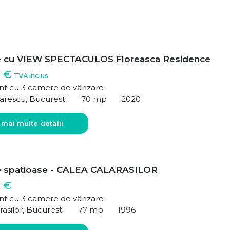
e cu VIEW SPECTACULOS Floreasca Residence
0 €
TVA inclus
t cu 3 camere de vânzare
arescu, Bucuresti
70 mp
2020
 mai multe detalii
e spatioase - CALEA CALARASILOR
 €
t cu 3 camere de vânzare
rasilor, Bucuresti
77 mp
1996