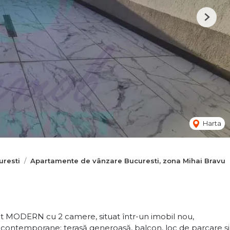
Next
Harta
resti
Apartamente de vânzare Bucuresti, zona Mihai Bravu
t MODERN cu 2 camere, situat într-un imobil nou,
țe contemporane: terasă generoasă, balcon, loc de parcare și