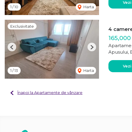
Vezi
1
/
10
Harta
Exclusivitate
4 camere 
165,000
Apartamen
Previous
Next
Apusului, 
Vezi
1
/
13
Harta
Înapoi la Apartamente de vânzare