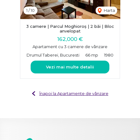
1
/
10
Harta
3 camere | Parcul Moghioroș | 2 băi | Bloc
anvelopat
162,000 €
Apartament cu 3 camere de vânzare
Drumul Taberei, Bucuresti
66 mp
1980
Vezi mai multe detalii
Înapoi la Apartamente de vânzare