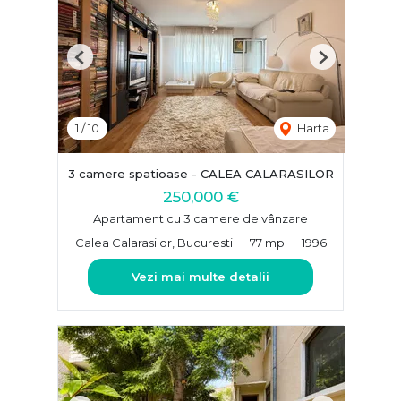
Previous
Next
1
/
10
Harta
3 camere spatioase - CALEA CALARASILOR
250,000 €
Apartament cu 3 camere de vânzare
Calea Calarasilor, Bucuresti
77 mp
1996
Vezi mai multe detalii