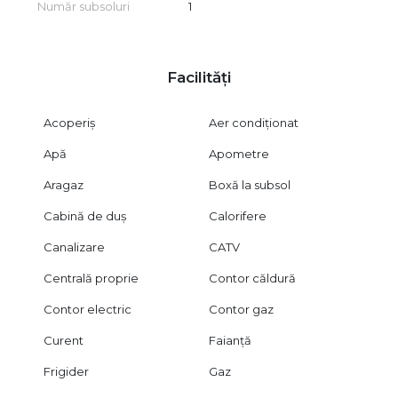
Număr subsoluri
1
Facilități
Acoperiș
Aer condiționat
Apă
Apometre
Aragaz
Boxă la subsol
Cabină de duș
Calorifere
Canalizare
CATV
Centrală proprie
Contor căldură
Contor electric
Contor gaz
Curent
Faianță
Frigider
Gaz