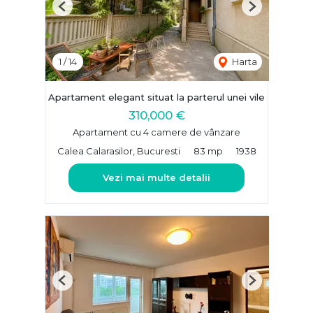
Previous
Next
1
/
14
Harta
Apartament elegant situat la parterul unei vile
310,000 €
Apartament cu 4 camere de vânzare
Calea Calarasilor, Bucuresti
83 mp
1938
Vezi mai multe detalii
Previous
Next