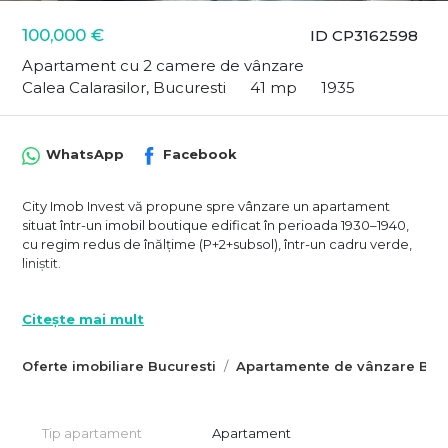
100,000 €
ID CP3162598
Apartament cu 2 camere de vânzare
Calea Calarasilor, Bucuresti
41 mp
1935
WhatsApp
Facebook
City Imob Invest vă propune spre vânzare un apartament
situat într-un imobil boutique edificat în perioada 1930–1940,
cu regim redus de înălțime (P+2+subsol), într-un cadru verde,
liniștit.
Situat la etajul 1, considerat de mulți un etaj premium într-un
imobil interbelic, apartamentul beneficiază de o suprafață
Citește mai mult
utilă de 41 metri pătrați, la care se adaugă și o boxă proprie de
aproximativ 6 metri pătrați, ideală pentru depozitare — un
Oferte imobiliare Bucuresti
Apartamente de vânzare Bucu
avantaj real, tot mai greu de găsit în proprietățile centrale.
Unul dintre cele mai importante atuuri ale acestei proprietăți
este compartimentarea foarte eficientă: nu există spații
Tip apartament
Apartament
pierdute sau zone moarte, iar camerele sunt bine organizate