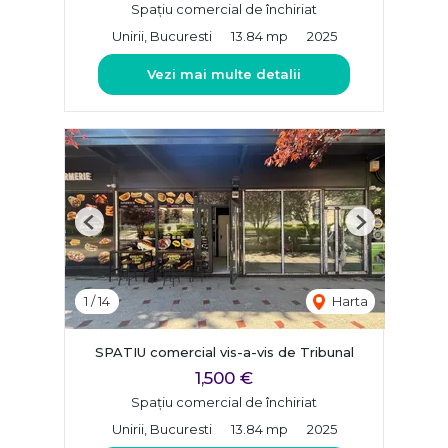
Spațiu comercial de închiriat
Unirii, Bucuresti
13.84 mp
2025
Vezi mai multe detalii
Previous
Next
1
/
14
Harta
SPATIU comercial vis-a-vis de Tribunal
1,500 €
Spațiu comercial de închiriat
Unirii, Bucuresti
13.84 mp
2025