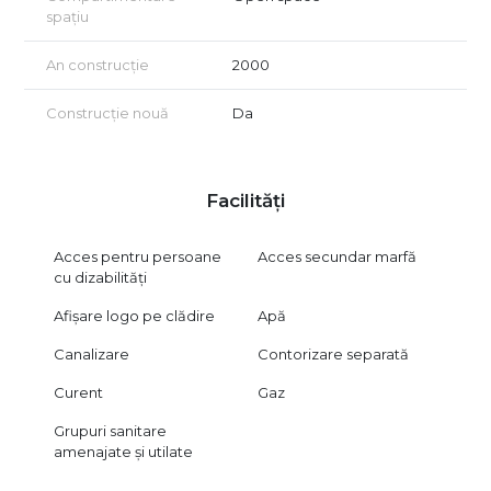
spațiu
An construcție
2000
Construcție nouă
Da
Facilități
Acces pentru persoane
Acces secundar marfă
cu dizabilități
Afișare logo pe clădire
Apă
Canalizare
Contorizare separată
Curent
Gaz
Grupuri sanitare
amenajate și utilate