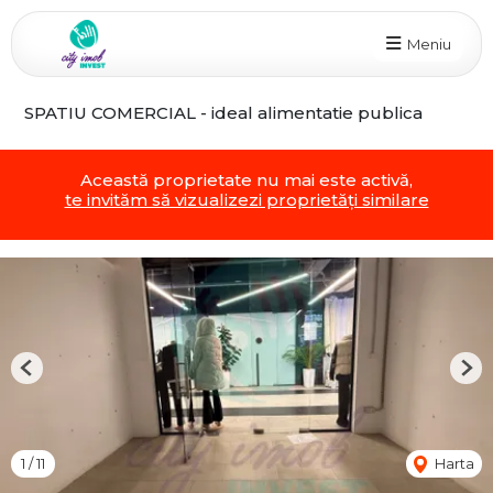
Meniu
SPATIU COMERCIAL - ideal alimentatie publica
Această proprietate nu mai este activă,
te invităm să vizualizezi proprietăți similare
Previous
Nex
1
/
11
Harta