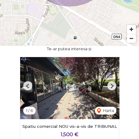
Te-ar putea interesa și:
Previous
Next
1
/
6
Harta
Spatiu comercial NOU vis-a-vis de TRIBUNAL
1,500 €