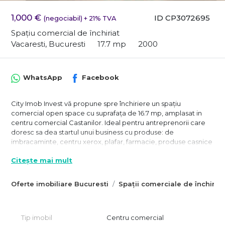
1,000 €
ID CP3072695
(negociabil) + 21% TVA
Spațiu comercial de închiriat
Vacaresti, Bucuresti
17.7 mp
2000
WhatsApp
Facebook
City Imob Invest vă propune spre închiriere un spațiu
comercial open space cu suprafața de 16.7 mp, amplasat in
centru comercial Castanilor. Ideal pentru antreprenorii care
doresc sa dea startul unui business cu produse: de
imbracaminte, centru xerox, plafar, farmacie, produse casnice
etc.
Citește mai mult
Exista multiple spatii cu suprafete intre: 4mp - 8mp - 13.2mp -
16.7mp - 38 mp si chiar 98-99mp.
Oferte imobiliare Bucuresti
Spații comerciale de închiriat
De asemenea, spatiile se pot inchiria si pentru cei care doresc
activitatea DE BIROU, un exemplu ar fi - firmele de asigurari,
centre print si xerox etc.
Tip imobil
Centru comercial
Accesul in complex se face din Calea Vacaresti si Oltenitei, iar