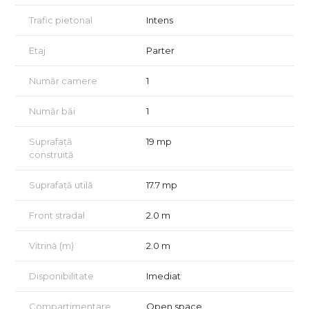
stația de metrou vis-a-vis.
Trafic pietonal
Intens
Are contorizare individuală, acces securizat la grupul sanitar
comun și poate fi personalizat în funcție de specificul
Etaj
Parter
activității. Este o oportunitate excelentă pentru antreprenorii
care caută un spațiu compact, ușor de gestionat.
Număr camere
1
Vizionare fără comision pentru chiriaș.
Număr băi
1
Vă așteptăm cu drag să descoperiți potențialul acestui spațiu
comercial cu vizibilitate excelentă!
Suprafață
19 mp
construită
Suprafață utilă
17.7 mp
Front stradal
2.0 m
Vitrină (m)
2.0 m
Disponibilitate
Imediat
Compartimentare
Open space