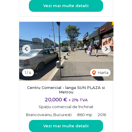
Vezi mai multe detalii
Previous
Next
1
/
4
Harta
Centru Comercial - langa SUN PLAZA si
Metrou
20,000 €
+ 21% TVA
Spațiu comercial de închiriat
Brancoveanu, Bucuresti
860 mp
2016
Vezi mai multe detalii