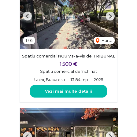
Previous
Next
1
/
6
Harta
Spatiu comercial NOU vis-a-vis de TRIBUNAL
1,500 €
Spațiu comercial de închiriat
Unirii, Bucuresti
13.84 mp
2025
Vezi mai multe detalii