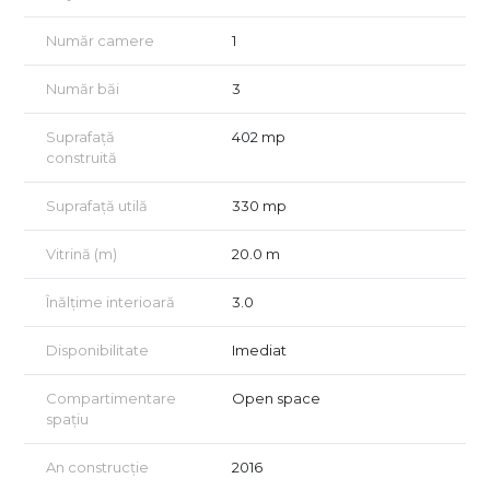
excelent pentru:
Număr camere
1
showroom
galerie
Număr băi
3
studio de creație / producție
Suprafață
402 mp
construită
spațiu de birouri
sală de prezentări
Suprafață utilă
330 mp
activități comerciale sau mixed-use
Vitrină (m)
20.0 m
atelier etc.
Înălțime interioară
3.0
Datorită proporțiilor și structurii, poate fi compartimentat
conform nevoilor fiecărui chiriaș, fiind o „pânză albă” pentru
Disponibilitate
Imediat
orice business care caută un spațiu diferit și versatil.
Compartimentare
Open space
Avantaje cheie
spațiu
Suprafață mare, ușor de adaptat
An construcție
2016
Contorizare individuală pentru utilități (apă, electricitate,