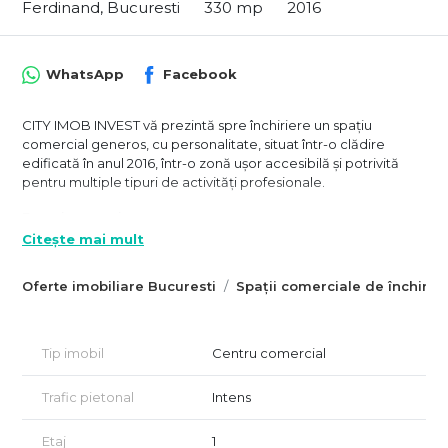
Ferdinand, Bucuresti
330 mp
2016
WhatsApp
Facebook
CITY IMOB INVEST vă prezintă spre închiriere un spațiu
comercial generos, cu personalitate, situat într-o clădire
edificată în anul 2016, într-o zonă ușor accesibilă și potrivită
pentru multiple tipuri de activități profesionale.
Descriere spațiu
Citește mai mult
Spațiul este amplasat la etajul 1 intr-o clădire cu regim de
inaltime P+3 și are o suprafață utila de 330 mp si o suprafata
Oferte imobiliare Bucuresti
Spații comerciale de închiriat
totala de 353 mp.
Din această suprafață, 330 mp reprezintă - salonul principal, un
spațiu spectaculos prin volum și proporții, cu înălțimi
generoase, care oferă lumină, deschidere și libertate de
Tip imobil
Centru comercial
amenajare, la care se adauga un mic bar, baile, o camera tip
birou si un oficiu folosit ca zona de depozit si vesela. Restul
Trafic pietonal
Intens
suprafeței este alocat de holuri si casa scarii.
Inițial utilizat ca salon de evenimente, spațiul se pretează
Etaj
1