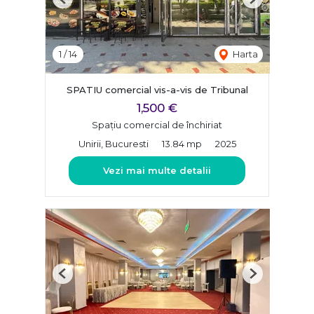
Previous
Next
1
/
14
Harta
SPATIU comercial vis-a-vis de Tribunal
1,500 €
Spațiu comercial de închiriat
Unirii, Bucuresti
13.84 mp
2025
Vezi mai multe detalii
Previous
Next