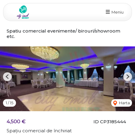
Meniu
Spatiu comercial evenimente/ birouri/showroom
etc.
Previous
Nex
1
/
15
Harta
4,500 €
ID CP3185444
Spațiu comercial de închiriat