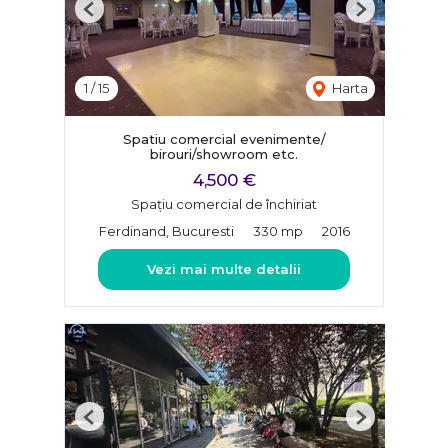
Previous
Next
1
/
15
Harta
Spatiu comercial evenimente/
birouri/showroom etc.
4,500 €
Spațiu comercial de închiriat
Ferdinand, Bucuresti
330 mp
2016
Vezi mai multe detalii
Previous
Next