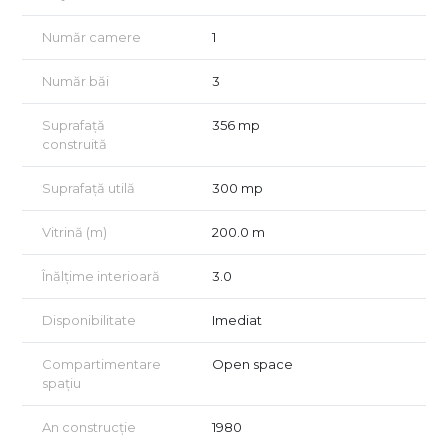
Inițial utilizat ca salon de evenimente, spațiul se pretează
Număr camere
1
excelent pentru:
Număr băi
3
showroom
galerie
Suprafață
356 mp
construită
studio de creație / producție
Suprafață utilă
300 mp
spațiu de birouri
sală de prezentări
Vitrină (m)
200.0 m
sala de dans sau alt gen de activitati
Înălțime interioară
3.0
activități comerciale sau mixed-use
Disponibilitate
Imediat
atelier etc.
Compartimentare
Open space
Datorită proporțiilor și structurii, poate fi compartimentat
spațiu
conform nevoilor fiecărui chiriaș, fiind o „pânză albă” pentru
orice business care caută un spațiu diferit și versatil.
An construcție
1980
Avantaje cheie