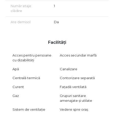
Număr etaje
1
Suprafață mare, ușor de adaptat
clădire
Contorizare individuală pentru utilități (apă, electricitate,
incalzire)
Are demisol
Da
Contorizare individuala
Acces facil, configurare clară
Facilități
POZITIONARE VIS-A-VIS de Parcul IOR, cu multiple spatii de
parcare de jur-imprejurul spatiului.
Acces pentru persoane
Acces secundar marfă
cu dizabilități
Exista curent trifazic.
Apă
Canalizare
Este un spațiu care permite dezvoltarea oricărui concept, fără
limitări de structură, într-un imobil modern, cu infrastructură
Centrală termică
Contorizare separată
adaptată activităților comerciale și profesionale.
Curent
Fațadă ventilată
CITY IMOB INVEST vă invită să descoperiți potențialul acestui
spațiu și să îl transformați exact așa cum aveți nevoie.
Gaz
Grupuri sanitare
amenajate și utilate
Vizionarea imobilului se face doar în baza unui acord de
vizionare, conform articolelor 2096–2102 din Codul Civil.
Sistem de ventilație
Vedere spre oraș