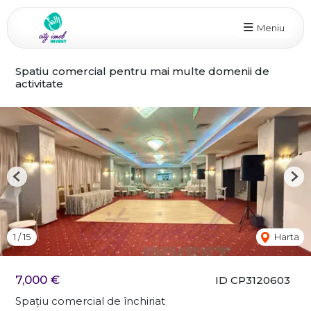
Meniu
Spatiu comercial pentru mai multe domenii de
activitate
Previous
Nex
1
/
15
Harta
7,000 €
ID CP3120603
Spațiu comercial de închiriat