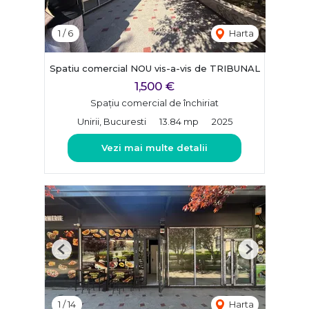
1
/
6
Harta
Spatiu comercial NOU vis-a-vis de TRIBUNAL
1,500 €
Spațiu comercial de închiriat
Unirii, Bucuresti
13.84 mp
2025
Vezi mai multe detalii
Previous
Next
1
/
14
Harta