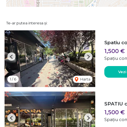
Te-ar putea interesa și:
Spatiu c
1,500 €
Spațiu com
Previous
Next
Vezi
1
/
6
Harta
SPATIU c
1,500 €
Spațiu com
Previous
Next