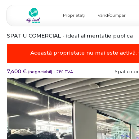
Proprietăți
Vând/Cumpăr
SPATIU COMERCIAL - ideal alimentatie publica
Această proprietate nu mai este activă,
7,400 €
Spațiu com
(negociabil) + 21% TVA