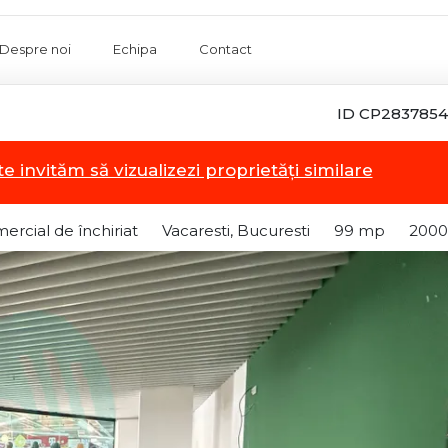
Despre noi
Echipa
Contact
ID CP2837854
te invităm să vizualizezi proprietăți similare
ercial de închiriat
Vacaresti, Bucuresti
99 mp
2000