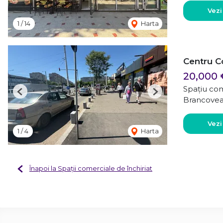
Vezi
1
/
14
Harta
Centru C
20,000
Spațiu com
Previous
Next
Brancovea
Vezi
1
/
4
Harta
Înapoi la Spații comerciale de închiriat