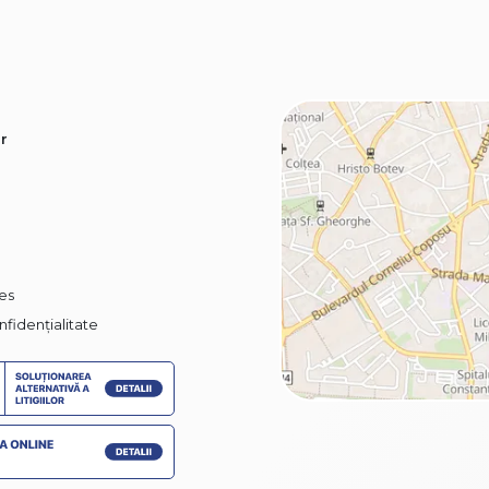
r
ies
nfidențialitate