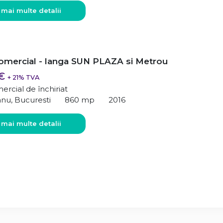
 mai multe detalii
omercial - langa SUN PLAZA si Metrou
 €
+ 21% TVA
ercial de închiriat
nu, Bucuresti
860 mp
2016
 mai multe detalii