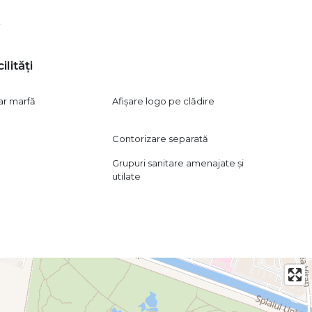
ilități
ar marfă
Afișare logo pe clădire
Contorizare separată
Grupuri sanitare amenajate și
utilate