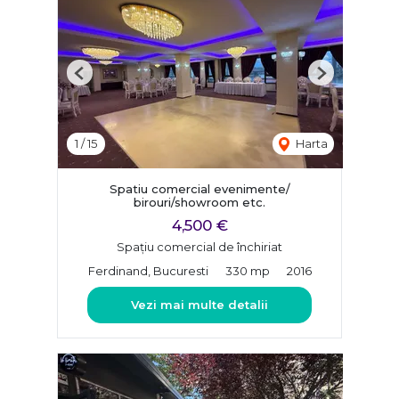
Previous
Next
1
/
15
Harta
Spatiu comercial evenimente/
birouri/showroom etc.
4,500 €
Spațiu comercial de închiriat
Ferdinand, Bucuresti
330 mp
2016
Vezi mai multe detalii