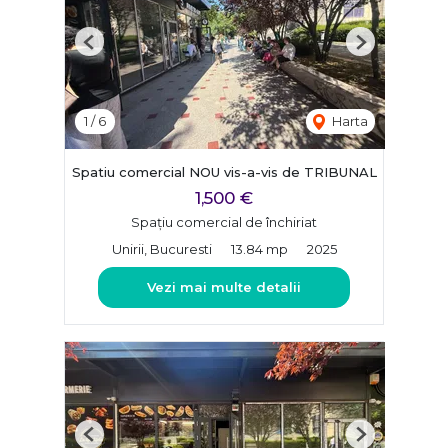
Previous
Next
1
/
6
Harta
Spatiu comercial NOU vis-a-vis de TRIBUNAL
1,500 €
Spațiu comercial de închiriat
Unirii, Bucuresti
13.84 mp
2025
Vezi mai multe detalii
Previous
Next