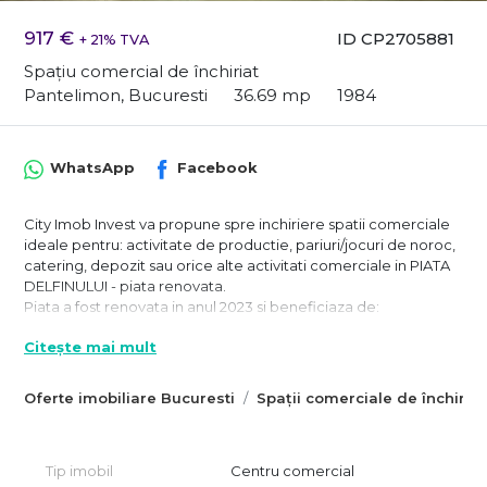
917 €
ID CP2705881
+ 21% TVA
Spațiu comercial de închiriat
Pantelimon, Bucuresti
36.69 mp
1984
WhatsApp
Facebook
City Imob Invest va propune spre inchiriere spatii comerciale
ideale pentru: activitate de productie, pariuri/jocuri de noroc,
catering, depozit sau orice alte activitati comerciale in PIATA
DELFINULUI - piata renovata.
Piata a fost renovata in anul 2023 si beneficiaza de:
- utilitati contorizate individual;
Citește mai mult
- AC;
- spatii care benefiaza de spatiu vitrat si/sau acces separat din
exterior;
Oferte imobiliare Bucuresti
Spații comerciale de închiriat
- spatii care sunt in interiorul pietei;
- instalatii sanitare conectate pe fiecare unitate (lavoar);
- posibilitate de depozitare etc.
Tip imobil
Centru comercial
Spatiile sunt cuprinse cu suprafete intre 13.44 mp si 77.47 mp,