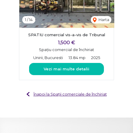
1
/
14
Harta
SPATIU comercial vis-a-vis de Tribunal
1,500 €
Spațiu comercial de închiriat
Unirii, Bucuresti
13.84 mp
2025
Vezi mai multe detalii
Înapoi la Spații comerciale de închiriat