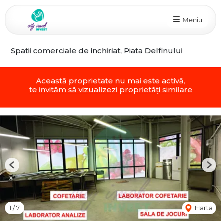
Meniu
Spatii comerciale de inchiriat, Piata Delfinului
Această proprietate nu mai este activă,
te invităm să vizualizezi proprietăți similare
Previous
Nex
1
/
7
Harta