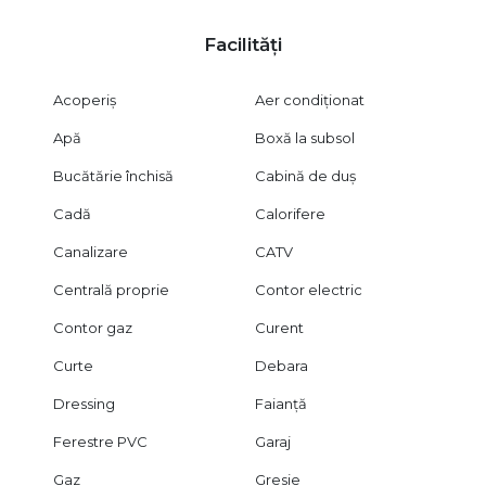
Facilități
Acoperiș
Aer condiționat
Apă
Boxă la subsol
Bucătărie închisă
Cabină de duș
Cadă
Calorifere
Canalizare
CATV
Centrală proprie
Contor electric
Contor gaz
Curent
Curte
Debara
Dressing
Faianță
Ferestre PVC
Garaj
Gaz
Gresie