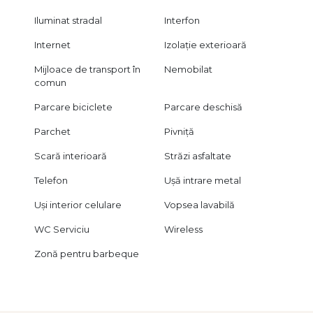
Iluminat stradal
Interfon
Internet
Izolație exterioară
Mijloace de transport în
Nemobilat
comun
Parcare biciclete
Parcare deschisă
Parchet
Pivniță
Scară interioară
Străzi asfaltate
Telefon
Ușă intrare metal
Uși interior celulare
Vopsea lavabilă
WC Serviciu
Wireless
Zonă pentru barbeque