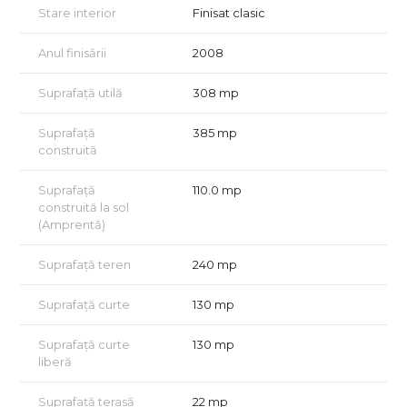
autoturisme, lasand loc si pentru a o zona de
Stare interior
Finisat clasic
recreere/barbeque.
Anul finisării
2008
Zona este favorabila, cu accesibilitate rapida la numeroase
mijloace de transport in comun, iar in proximitate regasim
Suprafață utilă
308 mp
Palatul Parlamentului, Piata Constitutiei si Parcul Izvor.
Certificatul energetic va fi disponibil la vanzare.
Suprafață
385 mp
construită
In cazul in care oferta noastra a reusit sa va capteze atentia, va
asteptam la o vizionare.
Suprafață
110.0 mp
construită la sol
Acordam asistenta GRATUITA persoanelor care doresc
(Amprentă)
achizionarea prin credit!
Suprafață teren
240 mp
Suprafață curte
130 mp
Suprafață curte
130 mp
liberă
Suprafață terasă
22 mp