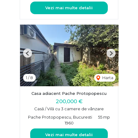
Vezi mai multe detalii
Previous
Next
1
/
8
Harta
Casa adiacent Pache Protopopescu
200,000 €
Casă / Vilă cu 3 camere de vânzare
Pache Protopopescu, Bucuresti
55 mp
1960
Vezi mai multe detalii