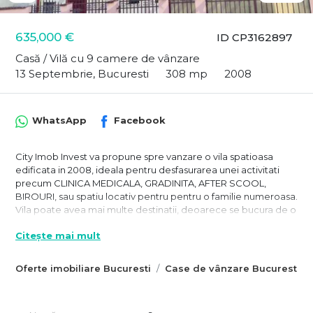
635,000 €
ID CP3162897
Casă / Vilă cu 9 camere de vânzare
13 Septembrie, Bucuresti
308 mp
2008
WhatsApp
Facebook
City Imob Invest va propune spre vanzare o vila spatioasa
edificata in 2008, ideala pentru desfasurarea unei activitati
precum CLINICA MEDICALA, GRADINITA, AFTER SCOOL,
BIROURI, sau spatiu locativ pentru pentru o familie numeroasa.
Vila poate avea mai multe destinatii, deoarece se bucura de o
suprafata generoasa ( suprafata utila/locativa este de 205 mp,
Citește mai mult
iar suprafata utila totala este de 308 mp) si de o
compartimentare versatila, ea fiind gandita ca doua
apartamente distincte.
Oferte imobiliare Bucuresti
Case de vânzare Bucuresti
Astfel ca parterul beneficiaza de acces individual si este
impartit in doua camere cu o suprafata utila de 70 mp si o