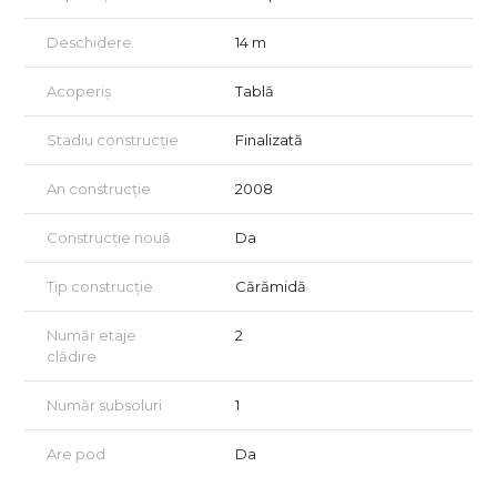
Deschidere
14 m
Acoperiș
Tablă
Stadiu construcție
Finalizată
An construcție
2008
Construcție nouă
Da
Tip construcție
Cărămidă
Număr etaje
2
clădire
Număr subsoluri
1
Are pod
Da