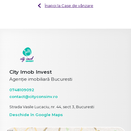
Înapoi la Case de vânzare
City Imob Invest
Agenție imobiliară Bucuresti
0748109092
contact@cityconsinv.ro
Strada Vasile Lucaciu, nr. 44, sect 3, Bucuresti
Deschide în Google Maps