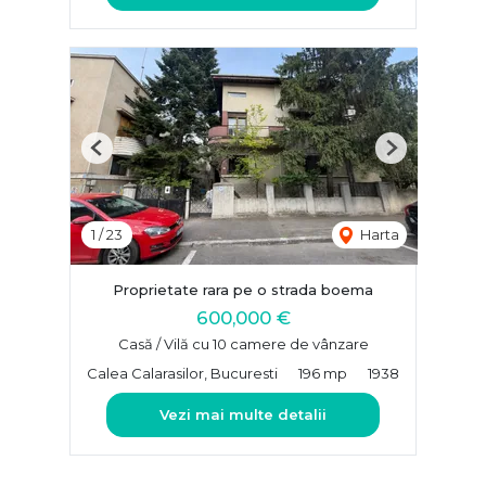
Previous
Next
1
/
23
Harta
Proprietate rara pe o strada boema
600,000 €
Casă / Vilă cu 10 camere de vânzare
Calea Calarasilor, Bucuresti
196 mp
1938
Vezi mai multe detalii