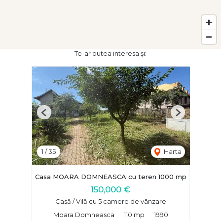
Te-ar putea interesa și:
Previous
Next
1
/
35
Harta
Casa MOARA DOMNEASCA cu teren 1000 mp
150,000 €
Casă / Vilă cu 5 camere de vânzare
Moara Domneasca
110 mp
1990