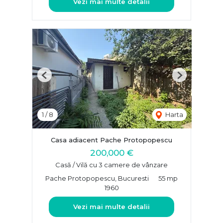
Vezi mai multe detalii
Previous
Next
1
/
8
Harta
Casa adiacent Pache Protopopescu
200,000 €
Casă / Vilă cu 3 camere de vânzare
Pache Protopopescu, Bucuresti
55 mp
1960
Vezi mai multe detalii