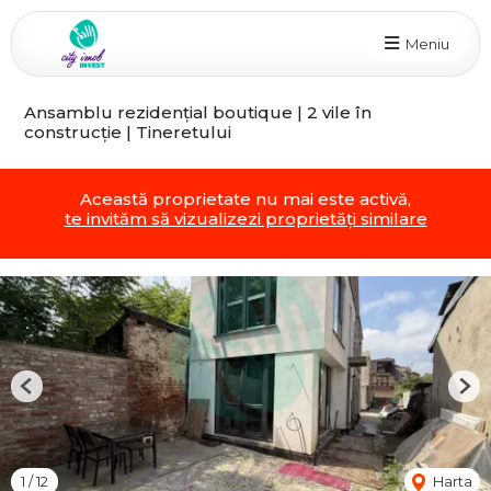
Meniu
Ansamblu rezidențial boutique | 2 vile în
construcție | Tineretului
Această proprietate nu mai este activă,
te invităm să vizualizezi proprietăți similare
Previous
Nex
1
/
12
Harta