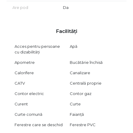
Are pod
Da
Facilități
Acces pentru persoane
Apă
cu dizabilități
Apometre
Bucătărie închisă
Calorifere
Canalizare
CATV
Centrală proprie
Contor electric
Contor gaz
Curent
Curte
Curte comună
Faianță
Ferestre care se deschid
Ferestre PVC