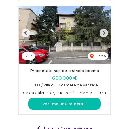
Previous
Next
1
/
23
Harta
Proprietate rara pe o strada boema
600,000 €
Casă / Vilă cu 10 camere de vânzare
Calea Calarasilor, Bucuresti
196 mp
1938
Vezi mai multe detalii
Înapoi la Case de vânzare