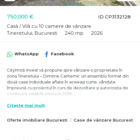
750,000 €
ID CP3132128
Casă / Vilă cu 10 camere de vânzare
Tineretului, Bucuresti
240 mp
2026
WhatsApp
Facebook
CityImob Invest vă propune spre vânzare o proprietate în
zona Tineretului – Dimitrie Cantemir: un ansamblu format din
două case individuale aflate în aceeași curte, vândute
împreună cu proiectul în curs de dezvoltare și autorizația de
construire valabilă emisa in 2026.
Proprietatea este amplasată pe un teren de aproximativ 260
Citește mai mult
mp, aflat integral în proprietate, și beneficiază de acces auto
în curte, cu posibilitatea parcării a două mașini.
Oferte imobiliare Bucuresti
Case de vânzare Bucuresti
Fiecare dintre cele două case are o suprafață construită de
aproximativ 185 mp și este dezvoltată pe parter și două etaje,
cu pod locuibil- aproximativ 40 mp utili pe nivel. În prezent,