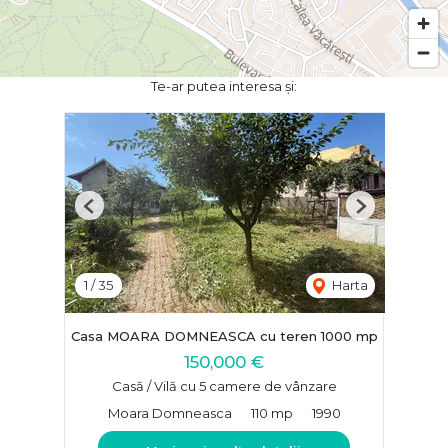
Te-ar putea interesa și:
Previous
Next
1
/
35
Harta
Casa MOARA DOMNEASCA cu teren 1000 mp
150,000 €
Casă / Vilă cu 5 camere de vânzare
Moara Domneasca
110 mp
1990