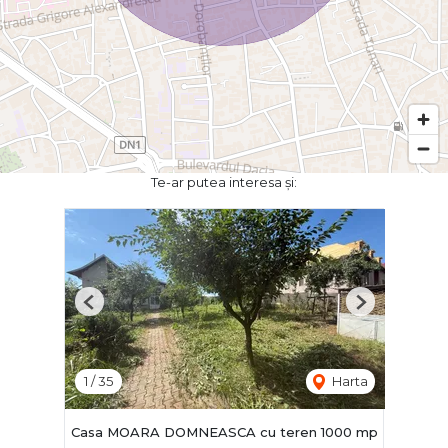
Te-ar putea interesa și:
Previous
Next
1
/
35
Harta
Casa MOARA DOMNEASCA cu teren 1000 mp