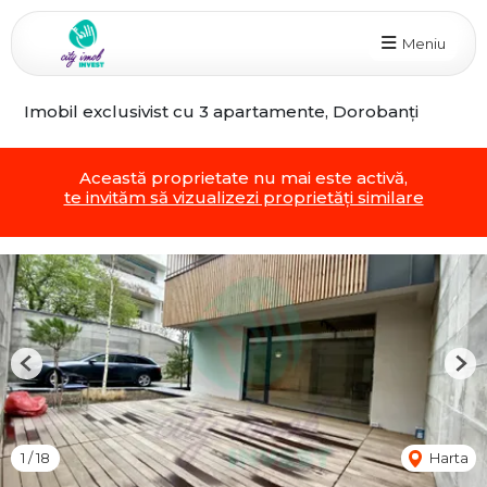
Meniu
Imobil exclusivist cu 3 apartamente, Dorobanți
Această proprietate nu mai este activă,
te invităm să vizualizezi proprietăți similare
Previous
Nex
1
/
18
Harta