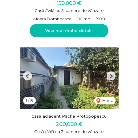
150,000 €
Casă / Vilă cu 5 camere de vânzare
Moara Domneasca
110 mp
1990
Vezi mai multe detalii
Previous
Next
1
/
8
Harta
Casa adiacent Pache Protopopescu
200,000 €
Casă / Vilă cu 3 camere de vânzare