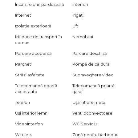
Încălzire prin pardoseală
Interfon
Internet
Irigații
Izolație exterioară
Lift
Mijloace de transport în
Nemobilat
comun
Parcare acoperită
Parcare deschisă
Parchet
Pompă de căldură
Străzi asfaltate
Supraveghere video
Telecomandă poartă
Telecomandă poartă
acces auto
garaj
Telefon
Ușă intrare metal
Uși interior lemn
Ventiloconvectoare
Videointerfon
WC Serviciu
Wireless
Zonă pentru barbeque