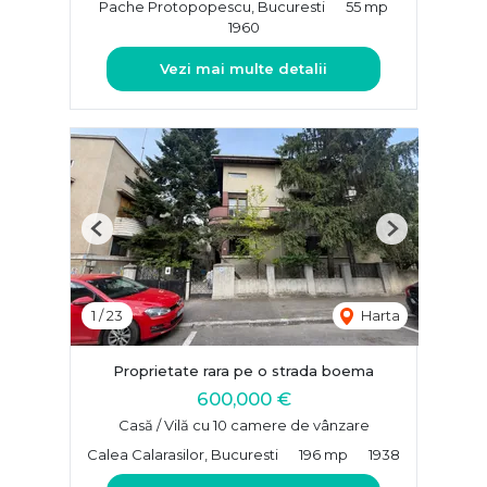
Pache Protopopescu, Bucuresti
55 mp
1960
Vezi mai multe detalii
Previous
Next
1
/
23
Harta
Proprietate rara pe o strada boema
600,000 €
Casă / Vilă cu 10 camere de vânzare
Calea Calarasilor, Bucuresti
196 mp
1938