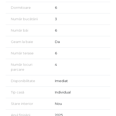
✔ Lift privat cu acces direct în fiecare apartament
Dormitoare
6
🔹 Compartimentare inteligentă:
1️⃣ Duplex 4 camere (137 mp)
Număr bucătării
3
Parter: Living & bucătărie open-space (35 mp), baie, terasă &
grădină privată (50 mp)
Număr băi
6
Etaj 1: Dormitor matrimonial cu baie & terasă (11 mp), 2
Geam la baie
Da
dormitoare cu terasă comună (8 mp), baie
2️⃣ Apartament 3 camere (93 mp total / 63,7 mp utili) – Etaj 2
Număr terase
6
Living & bucătărie open-space, 2 dormitoare, 2 băi, 2 terase
Număr locuri
4
(19,5 mp)
parcare
3️⃣ Studio penthouse (40 mp utili) – Mansardă
Disponibilitate
Imediat
Living & bucătărie open-space, zonă de dormit, baie, terasă
panoramică de 30 mp
Tip casă
Individual
🔸 Finisaje & dotări premium:
Stare interior
Nou
Încălzire în pardoseală & răcire prin ventiloconvectoare
(pompă de căldură individuală)
Anul finisării
2025