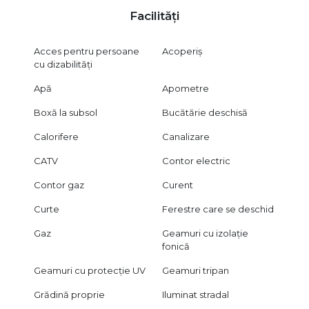
Facilități
Acces pentru persoane
Acoperiș
cu dizabilități
Apă
Apometre
Boxă la subsol
Bucătărie deschisă
Calorifere
Canalizare
CATV
Contor electric
Contor gaz
Curent
Curte
Ferestre care se deschid
Gaz
Geamuri cu izolație
fonică
Geamuri cu protecție UV
Geamuri tripan
Grădină proprie
Iluminat stradal