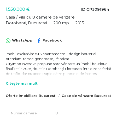
1,550,000 €
ID CP3091964
Casă / Vilă cu 8 camere de vânzare
Dorobanti, Bucuresti
200 mp
2015
WhatsApp
Facebook
Imobil exclusivist cu 3 apartamente – design industrial
premium, terase generoase, lift privat
CityImob Invest vă propune spre vânzare un imobil boutique
finalizat în 2025, situat în Dorobanți-Floreasca, într-o zonă ferită
de trafic, dar cu acces rapid către punctele de interes
centrale. Această proprietate unică, cu arhitectură modernă și
Citește mai mult
finisaje high-end, este ideală pentru investiție sau locuire
exclusivistă.
Oferte imobiliare Bucuresti
Case de vânzare Bucuresti
🏡 Detalii proprietate:
✔ Suprafață utilă totală: 200 mp
✔ 6 terase însumând 120 mp
✔ 4 locuri de parcare & curte privată de 33 mp
Număr camere
8