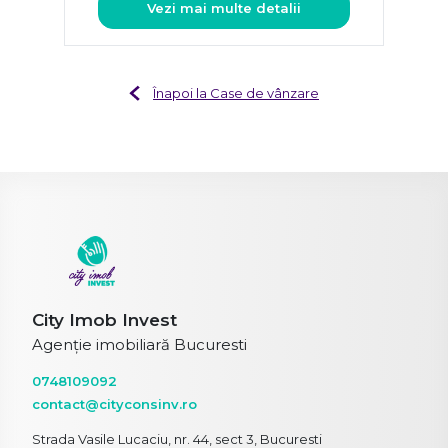
Vezi mai multe detalii
Înapoi la Case de vânzare
City Imob Invest
Agenție imobiliară Bucuresti
0748109092
contact@cityconsinv.ro
Strada Vasile Lucaciu, nr. 44, sect 3, Bucuresti