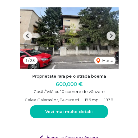
Previous
Next
1
/
23
Harta
Proprietate rara pe o strada boema
600,000 €
Casă / Vilă cu 10 camere de vânzare
Calea Calarasilor, Bucuresti
196 mp
1938
Vezi mai multe detalii
Înapoi la Case de vânzare