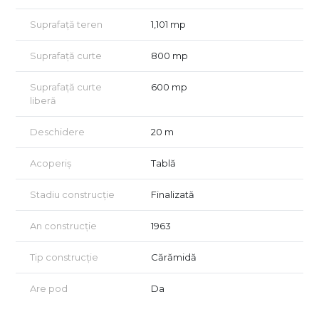
Suprafață teren
1,101 mp
Suprafață curte
800 mp
Suprafață curte
600 mp
liberă
Deschidere
20 m
Acoperiș
Tablă
Stadiu construcție
Finalizată
An construcție
1963
Tip construcție
Cărămidă
Are pod
Da