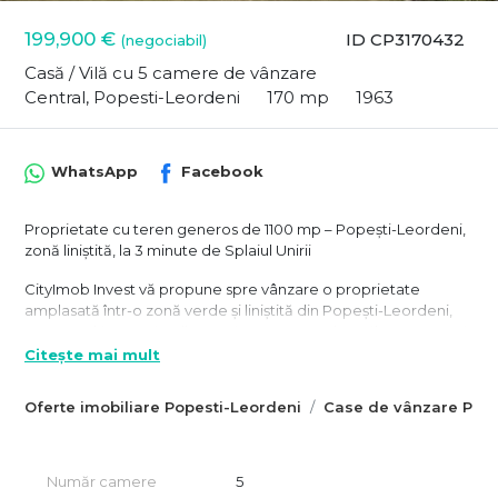
199,900 €
ID CP3170432
(negociabil)
Casă / Vilă cu 5 camere de vânzare
Central, Popesti-Leordeni
170 mp
1963
WhatsApp
Facebook
Proprietate cu teren generos de 1100 mp – Popești-Leordeni,
zonă liniștită, la 3 minute de Splaiul Unirii
CityImob Invest vă propune spre vânzare o proprietate
amplasată într-o zonă verde și liniștită din Popești-Leordeni,
pe o stradă retrasă, adiacentă cu str. Domnița Bălașa. Această
casă pe parter, stil vagon, cu o amprentă de 180 mp, oferă
Citește mai mult
multiple posibilități, fiind potrivită atât pentru locuit, cât și
pentru desfășurarea unor activități de birou sau comerciale.
Oferte imobiliare Popesti-Leordeni
Case de vânzare Pope
Casa necesită renovare, dar are toate utilitățile disponibile:
canalizare, gaze, curent electric și centrală termică
funcțională.
Număr camere
5
Proprietatea este ideala pentru rezidenta.