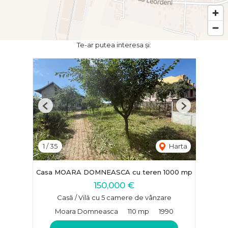
Te-ar putea interesa și:
Previous
Next
1
/
35
Harta
Casa MOARA DOMNEASCA cu teren 1000 mp
150,000 €
Casă / Vilă cu 5 camere de vânzare
Moara Domneasca
110 mp
1990