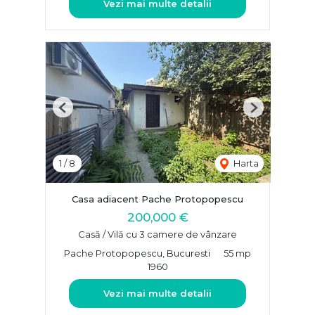
Vezi mai multe detalii
Previous
Next
1
/
8
Harta
Casa adiacent Pache Protopopescu
200,000 €
Casă / Vilă cu 3 camere de vânzare
Pache Protopopescu, Bucuresti
55 mp
1960
Vezi mai multe detalii