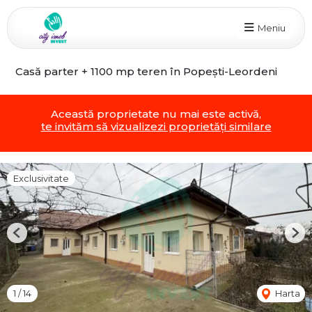
Meniu
Casă parter + 1100 mp teren în Popești-Leordeni
Această proprietate nu mai este activă,
te invităm să vizualizezi proprietăți similare
Exclusivitate
Previous
Nex
1
/
14
Harta