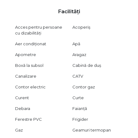
Facilități
Acces pentru persoane
Acoperiș
cu dizabilități
Aer condiționat
Apă
Apometre
Aragaz
Boxă la subsol
Cabină de duș
Canalizare
CATV
Contor electric
Contor gaz
Curent
Curte
Debara
Faianță
Ferestre PVC
Frigider
Gaz
Geamuri termopan