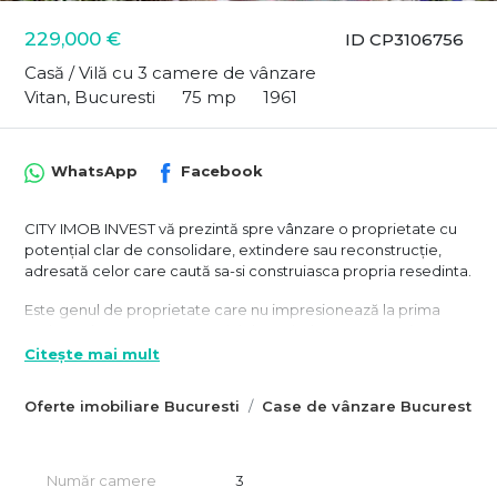
229,000 €
ID CP3106756
Casă / Vilă cu 3 camere de vânzare
Vitan, Bucuresti
75 mp
1961
WhatsApp
Facebook
CITY IMOB INVEST vă prezintă spre vânzare o proprietate cu
potențial clar de consolidare, extindere sau reconstrucție,
adresată celor care caută sa-si construiasca propria resedinta.
Este genul de proprietate care nu impresionează la prima
vedere, dar care are potential de extindere, supraetajare sau
chiar reconstructie.
Citește mai mult
Zonă preponderent de case, în proximitatea axei Mihai Bravu
Oferte imobiliare Bucuresti
Case de vânzare Bucuresti
– Splaiul Unirii, la aproximativ 7–10 minute pietonal de metrou
Mihai Bravu. O zonă liniștită, dar foarte bine conectată la oraș si
care a inregistrat o crestere a pretului/mp de la an la an.
Număr camere
3
Reglementări urbanistice