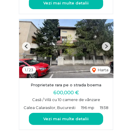
Vezi mai multe detalii
Previous
Next
1
/
23
Harta
Proprietate rara pe o strada boema
600,000 €
Casă / Vilă cu 10 camere de vânzare
Calea Calarasilor, Bucuresti
196 mp
1938
Vezi mai multe detalii