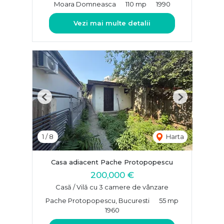
Moara Domneasca
110 mp
1990
Vezi mai multe detalii
Previous
Next
1
/
8
Harta
Casa adiacent Pache Protopopescu
200,000 €
Casă / Vilă cu 3 camere de vânzare
Pache Protopopescu, Bucuresti
55 mp
1960