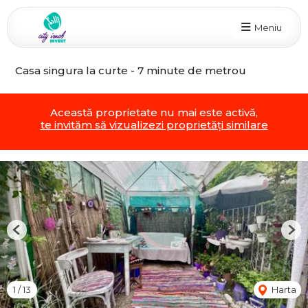
Meniu
Casa singura la curte - 7 minute de metrou
Această proprietate nu mai este activă,
te invităm să vizualizezi proprietăți similare
Previous
Nex
1
/
13
Harta