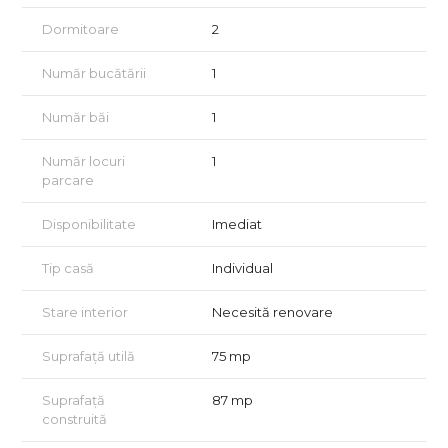
Dormitoare
2
– Zonă L1A
– Se pot construi locuințe individuale sau colective
Număr bucătării
1
– Regim de înălțime P+2
Număr băi
1
Un mare avantaj pentru cei care doresc fie o locuință
unifamilială modernă.
Număr locuri
1
parcare
Proprietatea
Disponibilitate
Imediat
– Teren în suprafață totală de 250 mp
– Deschidere stradală: 10 ml
Tip casă
Individual
– Curte liberă: aproximativ 120 mp
Stare interior
Necesită renovare
– Casă bătrânească, parter, edificată în 1961 si care beneficiaza
de: 3 camere, baie, hol, bucatarie, camara si veranda, iar
Suprafață utilă
75 mp
curtea libera este de aprox 120 mp.
Suprafață
87 mp
– Amprentă existentă la sol – un beneficiu important din punct
construită
de vedere al autorizării