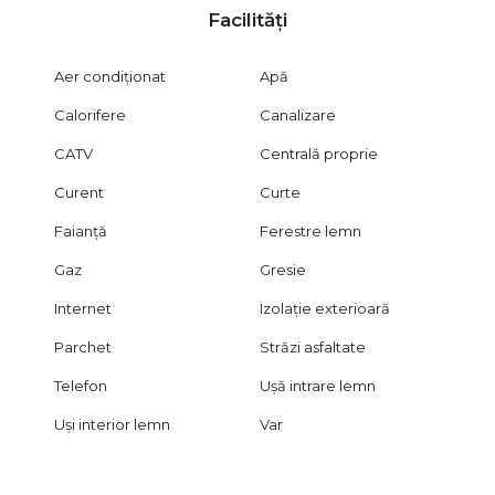
Facilități
Vizionarea imobilului se face în baza unui acord de vizionare,
conform articolelor 2096–2102 din Codul Civil.
Aer condiționat
Apă
Certificatul energetic va fi disponibil la momentul vânzării.
Calorifere
Canalizare
Oferim consultanță gratuită pentru clienții care accesează
credit ipotecar.
CATV
Centrală proprie
CITY IMOB INVEST – acolo unde potențialul face diferența.
Curent
Curte
Faianță
Ferestre lemn
Gaz
Gresie
Internet
Izolație exterioară
Parchet
Străzi asfaltate
Telefon
Ușă intrare lemn
Uși interior lemn
Var