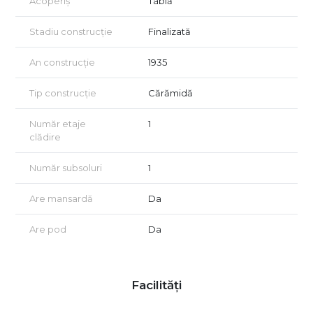
Acoperiș
Tablă
Stadiu construcție
Finalizată
An construcție
1935
Tip construcție
Cărămidă
Număr etaje
1
clădire
Număr subsoluri
1
Are mansardă
Da
Are pod
Da
Facilități