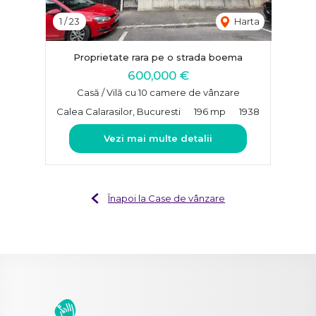
1
/
23
Harta
Proprietate rara pe o strada boema
600,000 €
Casă / Vilă cu 10 camere de vânzare
Calea Calarasilor, Bucuresti
196 mp
1938
Vezi mai multe detalii
Înapoi la Case de vânzare