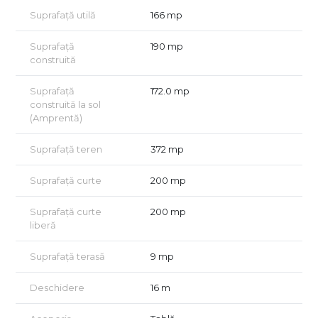
Suprafață utilă
166 mp
Suprafață
190 mp
construită
Suprafață
172.0 mp
construită la sol
(Amprentă)
Suprafață teren
372 mp
Suprafață curte
200 mp
Suprafață curte
200 mp
liberă
Suprafață terasă
9 mp
Deschidere
16 m