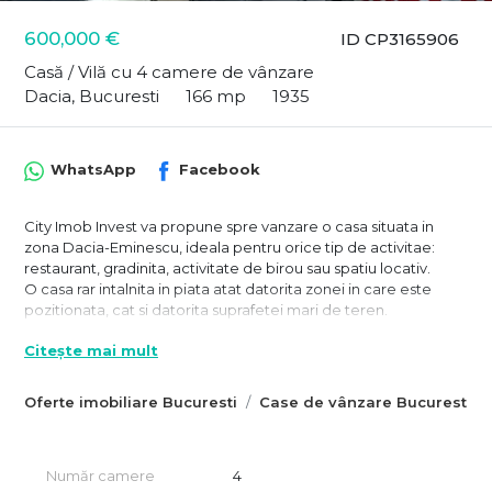
600,000 €
ID CP3165906
Casă / Vilă cu 4 camere de vânzare
Dacia, Bucuresti
166 mp
1935
WhatsApp
Facebook
City Imob Invest va propune spre vanzare o casa situata in
zona Dacia-Eminescu, ideala pentru orice tip de activitae:
restaurant, gradinita, activitate de birou sau spatiu locativ.
O casa rar intalnita in piata atat datorita zonei in care este
pozitionata, cat si datorita suprafetei mari de teren.
Casa a functionat ca restaurant pana de curand si este dispusa
Citește mai mult
pe S+P+Pod locuibil si camera la mansarda.
Suprafata totala a casei este de 166 mp si se imparte astfel:
Oferte imobiliare Bucuresti
Case de vânzare Bucuresti
- Subsol - 36 mp;
- Parter - 122 mp;
- Camera mansarda - 7.73 mp la care se adauga podul locuibil
care dubleaza suprafata parterului.
Număr camere
4