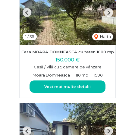
Previous
Next
1
/
35
Harta
Casa MOARA DOMNEASCA cu teren 1000 mp
150,000 €
Casă / Vilă cu 5 camere de vânzare
Moara Domneasca
110 mp
1990
Vezi mai multe detalii
Previous
Next