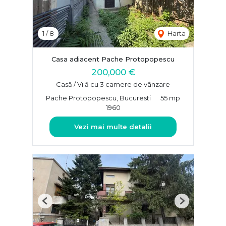
1
/
8
Harta
Casa adiacent Pache Protopopescu
200,000 €
Casă / Vilă cu 3 camere de vânzare
Pache Protopopescu, Bucuresti
55 mp
1960
Vezi mai multe detalii
Previous
Next