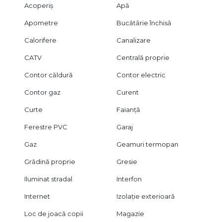
Acoperiș
Apă
Apometre
Bucătărie închisă
Calorifere
Canalizare
CATV
Centrală proprie
Contor căldură
Contor electric
Contor gaz
Curent
Curte
Faianță
Ferestre PVC
Garaj
Gaz
Geamuri termopan
Grădină proprie
Gresie
Iluminat stradal
Interfon
Internet
Izolație exterioară
Loc de joacă copii
Magazie