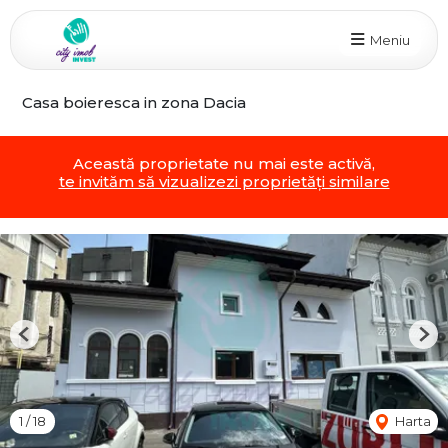
Meniu
Casa boieresca in zona Dacia
Această proprietate nu mai este activă,
te invităm să vizualizezi proprietăți similare
Previous
Nex
1
/
18
Harta