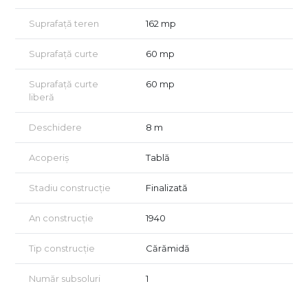
grădinițe, zone de joacă, mijloace de transport în comun și
puncte comerciale importante, proprietatea oferă acces
Suprafață teren
162 mp
rapid către tot ceea ce este necesar unei familii, fără să
renunțe la liniștea unei străzi retrase, specifice cartierului Vatra
Suprafață curte
60 mp
Luminoasă.
Suprafață curte
60 mp
Pentru cei care înțeleg valoarea unei locații bune și caută o
liberă
proprietate care poate deveni, în timp, exact așa cum și-o
imaginează, această casă merită văzută.
Deschidere
8 m
Certificatul energetic va fi disponibil la momentul
tranzacționării.
Acoperiș
Tablă
Vizionarea proprietății se realizează exclusiv în baza unui
acord de vizionare, conform art. 2.096–2.102 din Codul Civil.
Stadiu construcție
Finalizată
Pentru detalii suplimentare sau programarea unei vizionări, vă
stăm cu drag la dispoziție.
An construcție
1940
Tip construcție
Cărămidă
Număr subsoluri
1