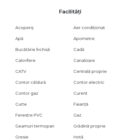
Facilități
Acoperiș
Aer condiționat
Apă
Apometre
Bucătărie închisă
Cadă
Calorifere
Canalizare
CATV
Centrală proprie
Contor căldură
Contor electric
Contor gaz
Curent
Curte
Faianță
Ferestre PVC
Gaz
Geamuri termopan
Grădină proprie
Gresie
Hotă