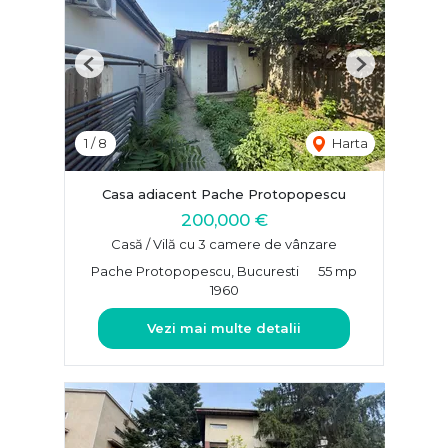
Previous
Next
1
/
8
Harta
Casa adiacent Pache Protopopescu
200,000 €
Casă / Vilă cu 3 camere de vânzare
Pache Protopopescu, Bucuresti
55 mp
1960
Vezi mai multe detalii