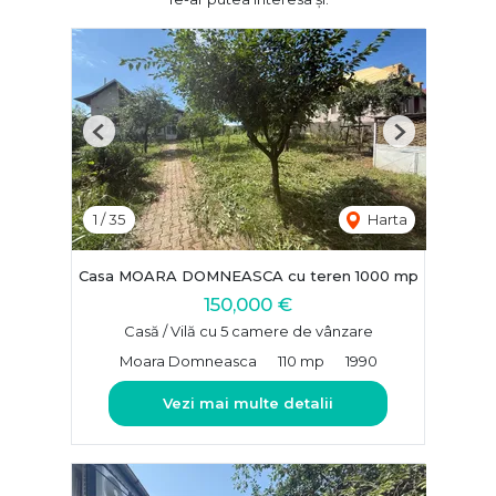
Previous
Next
1
/
35
Harta
Casa MOARA DOMNEASCA cu teren 1000 mp
150,000 €
Casă / Vilă cu 5 camere de vânzare
Moara Domneasca
110 mp
1990
Vezi mai multe detalii