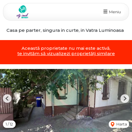
Meniu
Casa pe parter, singura in curte, in Vatra Luminoasa
Această proprietate nu mai este activă,
te invităm să vizualizezi proprietăți similare
Previous
Nex
1
/
12
Harta