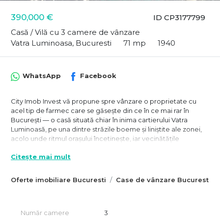
390,000 €
ID CP3177799
Casă / Vilă cu 3 camere de vânzare
Vatra Luminoasa, Bucuresti
71 mp
1940
WhatsApp
Facebook
City Imob Invest vă propune spre vânzare o proprietate cu
acel tip de farmec care se găsește din ce în ce mai rar în
București — o casă situată chiar în inima cartierului Vatra
Luminoasă, pe una dintre străzile boeme și liniștite ale zonei,
acolo unde ritmul orașului încetinește, iar vecinătățile
păstrează încă aerul autentic al unui cartier elegant și bine
Citește mai mult
așezat.
Pentru cei care caută mai mult decât o simplă casă, pentru cei
Oferte imobiliare Bucuresti
Case de vânzare Bucuresti
care își doresc liniște, vegetație, intimitate și sentimentul unei
comunități autentice, această proprietate poate reprezenta
exact acel proiect care merită descoperit. Fie că vă imaginați
o casă intima de familie, o proprietate cu potențial de
Număr camere
3