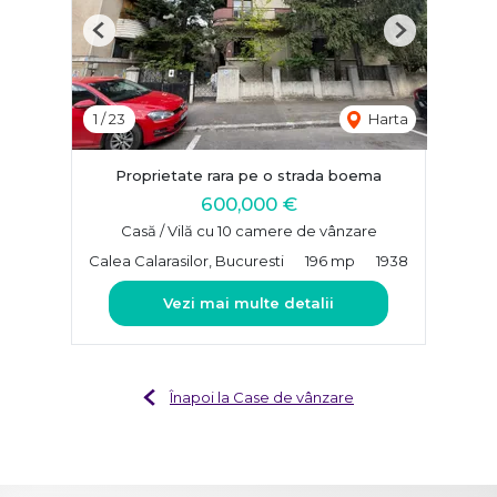
Previous
Next
1
/
23
Harta
Proprietate rara pe o strada boema
600,000 €
Casă / Vilă cu 10 camere de vânzare
Calea Calarasilor, Bucuresti
196 mp
1938
Vezi mai multe detalii
Înapoi la Case de vânzare