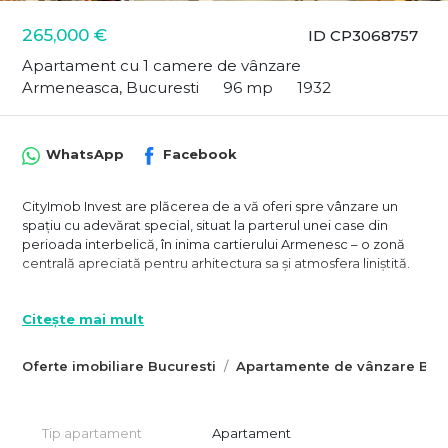
265,000 €
ID CP3068757
Apartament cu 1 camere de vânzare
Armeneasca, Bucuresti
96 mp
1932
WhatsApp
Facebook
CityImob Invest are plăcerea de a vă oferi spre vânzare un
spațiu cu adevărat special, situat la parterul unei case din
perioada interbelică, în inima cartierului Armenesc – o zonă
centrală apreciată pentru arhitectura sa și atmosfera liniștită.
Proprietatea a fost renovată integral până la cărămidă, cu
înlocuirea completă a instalațiilor electrice și sanitare, precum
Citește mai mult
și cu integrarea unui sistem modern de încălzire în pardoseală.
Amenajarea a fost realizată cu grijă pentru detalii, îmbinând
Oferte imobiliare Bucuresti
Apartamente de vânzare Bucu
armonios elementele originale – precum cărămida aparentă –
cu un stil industrial contemporan, rezultând un spațiu cu
personalitate și impact vizual.
Tip apartament
Apartament
Unul dintre cele mai spectaculoase atuuri este volumul