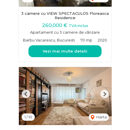
3 camere cu VIEW SPECTACULOS Floreasca
Residence
260,000 €
TVA inclus
Apartament cu 3 camere de vânzare
Barbu Vacarescu, Bucuresti
70 mp
2020
Vezi mai multe detalii
Previous
Next
1
/
10
Harta