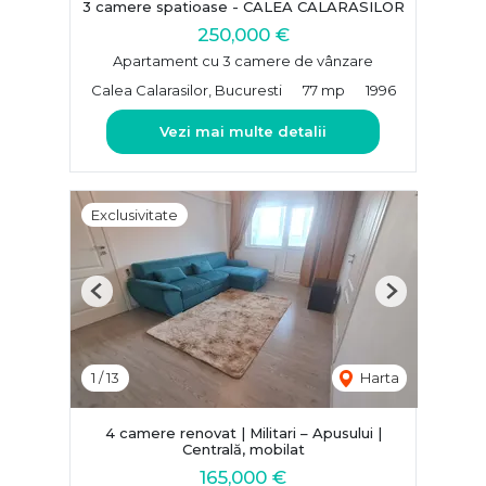
3 camere spatioase - CALEA CALARASILOR
250,000 €
Apartament cu 3 camere de vânzare
Calea Calarasilor, Bucuresti
77 mp
1996
Vezi mai multe detalii
Exclusivitate
Previous
Next
1
/
13
Harta
4 camere renovat | Militari – Apusului |
Centrală, mobilat
165,000 €