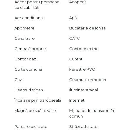
Acces pentru persoane
Acoperiș
cu dizabilități
Aer condiționat
Apă
Apometre
Bucătărie deschisă
Canalizare
CATV
Centrală proprie
Contor electric
Contor gaz
Curent
Curte comună
Ferestre PVC
Gaz
Geamuri termopan
Geamuri tripan
Iluminat stradal
Încălzire prin pardoseală
Internet
Mașină de spălat vase
Mijloace de transport în
comun
Parcare biciclete
Străzi asfaltate