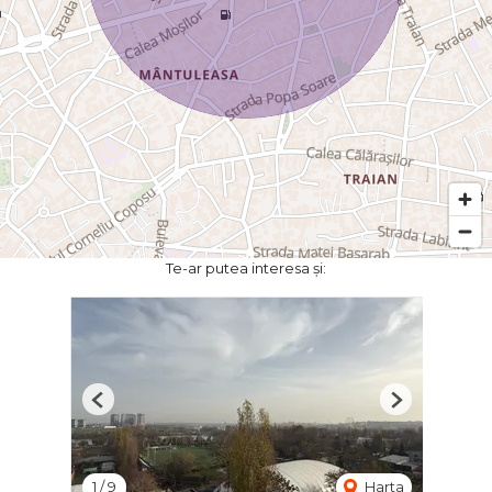
Te-ar putea interesa și:
Previous
Next
1
/
9
Harta