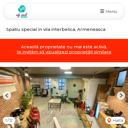
Meniu
Spatiu special in vila interbelica, Armeneasca
Această proprietate nu mai este activă,
te invităm să vizualizezi proprietăți similare
Previous
Nex
1
/
12
Harta