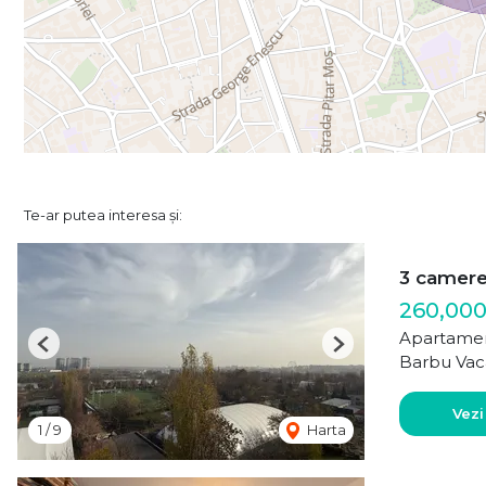
Te-ar putea interesa și:
3 camer
260,00
Apartamen
Previous
Next
Barbu Vac
Vezi
1
/
9
Harta