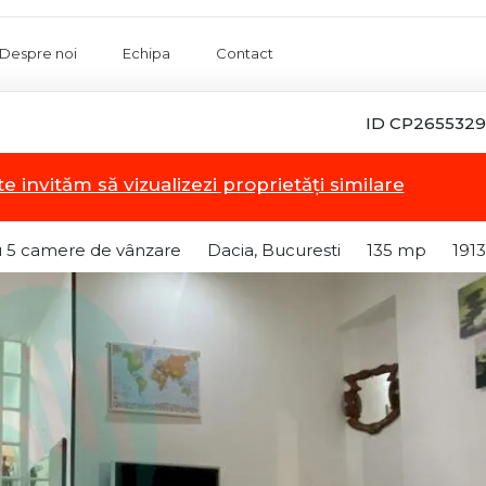
Despre noi
Echipa
Contact
ID CP2655329
te invităm să vizualizezi proprietăți similare
 5 camere de vânzare
Dacia, Bucuresti
135 mp
1913