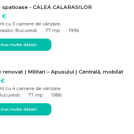
e spatioase - CALEA CALARASILOR
 €
t cu 3 camere de vânzare
rasilor, Bucuresti
77 mp
1996
 mai multe detalii
renovat | Militari – Apusului | Centrală, mobilat
 €
t cu 4 camere de vânzare
Bucuresti
77 mp
1986
 mai multe detalii