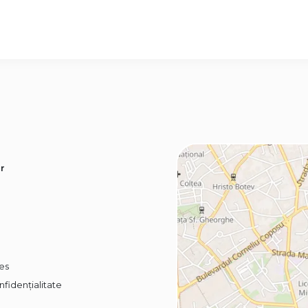
r
ies
nfidențialitate