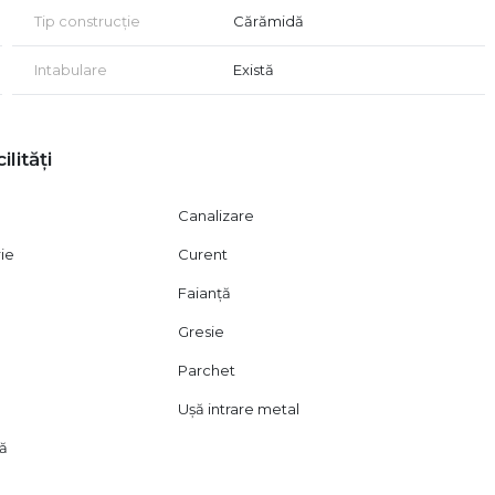
ptam la o vizionare!
Tip construcție
Cărămidă
sc achizitionarea prin credit!
Intabulare
Există
ilități
Canalizare
rie
Curent
Faianță
Gresie
Parchet
Ușă intrare metal
lă