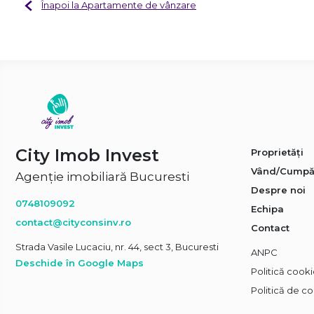
Înapoi la Apartamente de vânzare
City Imob Invest
Proprietăți
Vând/Cumpă
Agenție imobiliară Bucuresti
Despre noi
0748109092
Echipa
contact@cityconsinv.ro
Contact
Strada Vasile Lucaciu, nr. 44, sect 3, Bucuresti
ANPC
Deschide în Google Maps
Politică cook
Politică de co