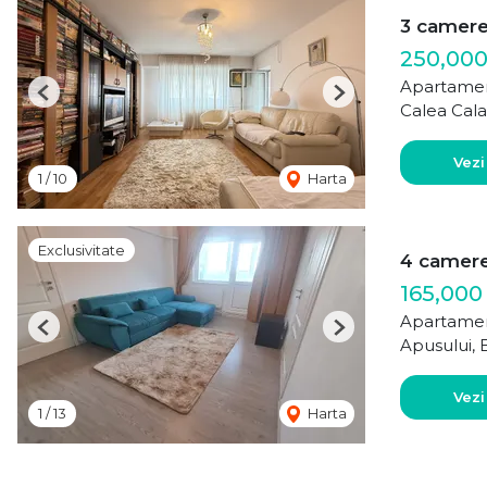
3 camer
250,000
Apartamen
Previous
Next
Calea Cala
Vezi
1
/
10
Harta
Exclusivitate
4 camere 
165,000
Apartamen
Previous
Next
Apusului, 
Vezi
1
/
13
Harta