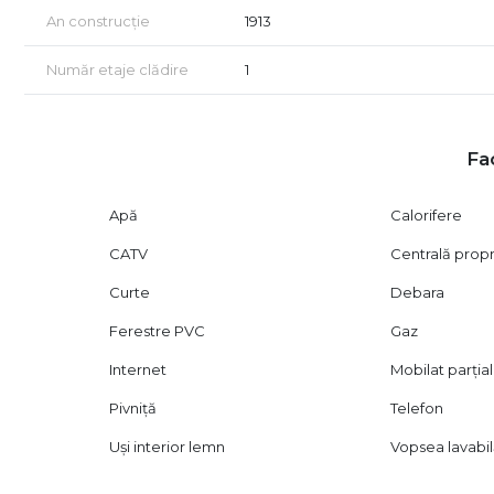
In cazul in care oferta noastra v-a captat atentia, va aste
An construcție
1913
Acordam asistenta GRATUITA pentru persoanele care dore
Număr etaje clădire
1
Fac
Apă
Calorifere
CATV
Centrală prop
Curte
Debara
Ferestre PVC
Gaz
Internet
Mobilat parțial
Pivniță
Telefon
Uși interior lemn
Vopsea lavabi