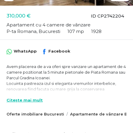
310,000 €
ID CP2742204
Apartament cu 4 camere de vânzare
P-ta Romana, Bucuresti
107 mp
1928
WhatsApp
Facebook
Avem placerea de a va oferi spre vanzare un apartament de 4
camere pozitionat la 5 minute pietonale de Piata Romana sau
Parcul Gradina Icoanei.
Locuinta pastreaza izul si eleganta vremurilor interbelice,
renovarea fiind facuta cu mare grija la conservarea
elementelor originale si, acolo unde a fost posibil, acestea au
Citește mai mult
fost restaurate. Proprietatea fost renovata de la caramida si a
inclus inlocuirea instalatiilor electrice, sanitare si termice,
precum si reconditionarea tamplăriei si actualizarea
Oferte imobiliare Bucuresti
Apartamente de vânzare Bucu
finisajelor.
Cu o suprafata utila de 108 mp, la care se adauga o boxa de 4
mp, este formata din 4 camere cu suprafete intre 16 si 23 mp,