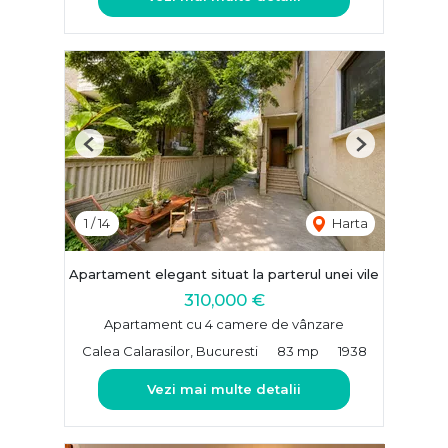
Previous
Next
1
/
14
Harta
Apartament elegant situat la parterul unei vile
310,000 €
Apartament cu 4 camere de vânzare
Calea Calarasilor, Bucuresti
83 mp
1938
Vezi mai multe detalii