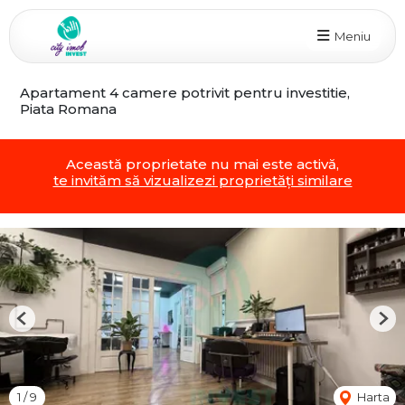
Meniu
Apartament 4 camere potrivit pentru investitie,
Piata Romana
Această proprietate nu mai este activă,
te invităm să vizualizezi proprietăți similare
Previous
Nex
1
/
9
Harta