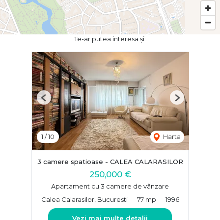
Te-ar putea interesa și:
Previous
Next
1
/
10
Harta
3 camere spatioase - CALEA CALARASILOR
250,000 €
Apartament cu 3 camere de vânzare
Calea Calarasilor, Bucuresti
77 mp
1996
Vezi mai multe detalii