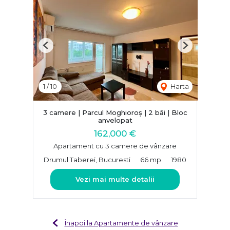
Previous
Next
1
/
10
Harta
3 camere | Parcul Moghioroș | 2 băi | Bloc
anvelopat
162,000 €
Apartament cu 3 camere de vânzare
Drumul Taberei, Bucuresti
66 mp
1980
Vezi mai multe detalii
Înapoi la Apartamente de vânzare