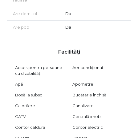
retrase
Are demisol
Da
Are pod
Da
Facilități
Acces pentru persoane
Aer condiționat
cu dizabilități
Apă
Apometre
Boxă la subsol
Bucătărie închisă
Calorifere
Canalizare
CATV
Centrală imobil
Contor căldură
Contor electric