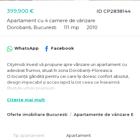
399,900 €
ID CP2838144
Apartament cu 4 camere de vânzare
Dorobanti, Bucuresti
111 mp
2010
WhatsApp
Facebook
CityImob Invest vă propune spre vânzare un apartament cu
adevărat frumos, situat în zona Dorobanți–Floreasca.
O locuință gândită pentru cei care își doresc confort absolut,
design impecabil și acces rapid la tot ceea ce înseamnă
lifestyle urban premium.
Apartamentul se află la etajul 6 al unui imobil construit în 2010 și
Citește mai mult
pune la dispoziție 111 mp utili, inteligent compartimentați în 4
camere și 3 băi, la care se adaugă un dormitor matrimonial cu
Oferte imobiliare Bucuresti
Apartamente de vânzare Bucu
baie proprie. Spațiile sunt luminoase, aerisite și finisate la înalt
nivel, cu materiale și dotări alese pentru durabilitate și
eleganță.
Tip apartament
Apartament
Interiorul impresionează prin mixul perfect dintre design