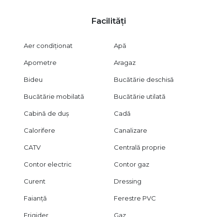
Facilități
Aer condiționat
Apă
Apometre
Aragaz
Bideu
Bucătărie deschisă
Bucătărie mobilată
Bucătărie utilată
Cabină de duș
Cadă
Calorifere
Canalizare
CATV
Centrală proprie
Contor electric
Contor gaz
Curent
Dressing
Faianță
Ferestre PVC
Frigider
Gaz