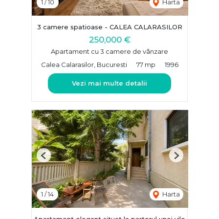
1
/
10
Harta
3 camere spatioase - CALEA CALARASILOR
250,000 €
Apartament cu 3 camere de vânzare
Calea Calarasilor, Bucuresti
77 mp
1996
Vezi mai multe detalii
Previous
Next
1
/
14
Harta
Apartament elegant situat la parterul unei vile