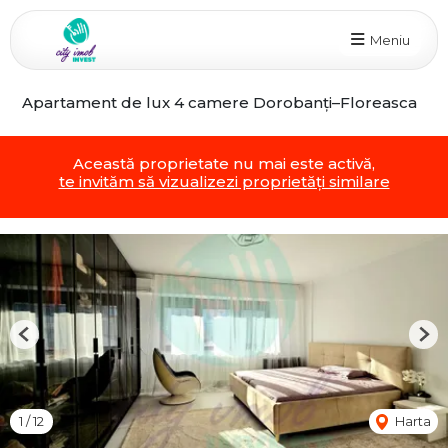
Meniu
Apartament de lux 4 camere Dorobanți–Floreasca
Această proprietate nu mai este activă,
te invităm să vizualizezi proprietăți similare
Previous
Nex
1
/
12
Harta