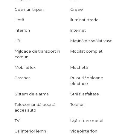
Geamuri tripan
Gresie
Hotă
Iluminat stradal
Interfon
Internet
Lift
Mașină de spălat vase
Mijloace de transport în
Mobilat complet
comun
Mobilat lux
Mochetă
Parchet
Rulouri / obloane
electrice
Sistem de alarmă
Străzi asfaltate
Telecomandă poartă
Telefon
acces auto
TV
Ușă intrare metal
Uși interior lemn
Videointerfon