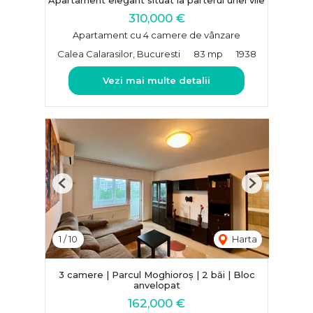
310,000 €
Apartament cu 4 camere de vânzare
Calea Calarasilor, Bucuresti
83 mp
1938
Vezi mai multe detalii
Previous
Next
1
/
10
Harta
3 camere | Parcul Moghioroș | 2 băi | Bloc
anvelopat
162,000 €