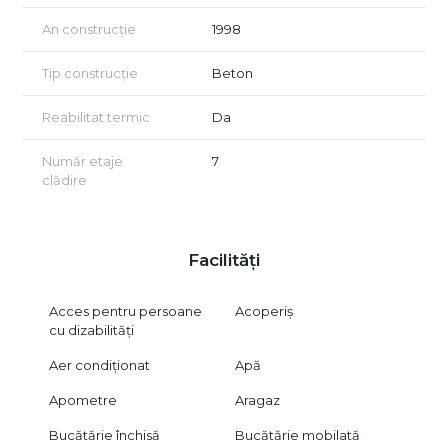
An construcție
1998
Tip construcție
Beton
Reabilitat termic
Da
Număr etaje
7
clădire
Facilități
Acces pentru persoane
Acoperiș
cu dizabilități
Aer condiționat
Apă
Apometre
Aragaz
Bucătărie închisă
Bucătărie mobilată