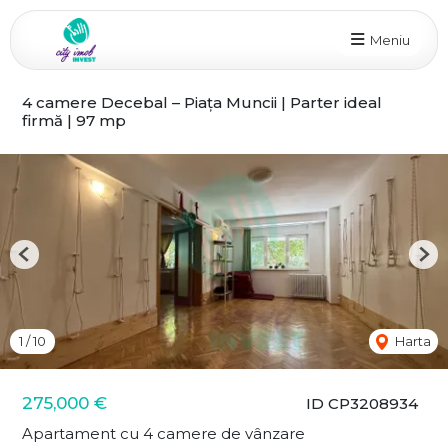
Meniu
4 camere Decebal – Piața Muncii | Parter ideal
firmă | 97 mp
Previous
Nex
1
/
10
Harta
275,000 €
ID CP3208934
Apartament cu 4 camere de vânzare