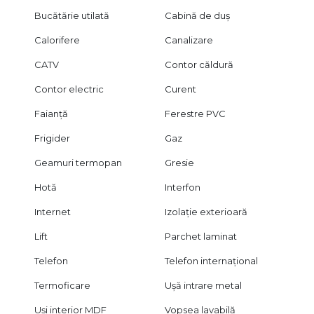
Bucătărie utilată
Cabină de duș
Calorifere
Canalizare
CATV
Contor căldură
Contor electric
Curent
Faianță
Ferestre PVC
Frigider
Gaz
Geamuri termopan
Gresie
Hotă
Interfon
Internet
Izolație exterioară
Lift
Parchet laminat
Telefon
Telefon internațional
Termoficare
Ușă intrare metal
Uși interior MDF
Vopsea lavabilă