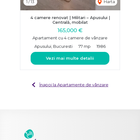
1
/
13
Harta
4 camere renovat | Militari – Apusului |
Centrală, mobilat
165,000 €
Apartament cu 4 camere de vânzare
Apusului, Bucuresti
77 mp
1986
Vezi mai multe detalii
Înapoi la Apartamente de vânzare