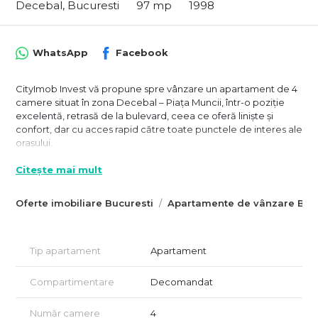
Decebal, Bucuresti
97 mp
1998
WhatsApp
Facebook
CityImob Invest vă propune spre vânzare un apartament de 4
camere situat în zona Decebal – Piața Muncii, într-o poziție
excelentă, retrasă de la bulevard, ceea ce oferă liniște și
confort, dar cu acces rapid către toate punctele de interes ale
orașului.
Apartamentul este amplasat la parterul unui imobil cu 8 etaje,
Citește mai mult
construit în 1998 și recent reabilitat termic. Cu o suprafață utilă
generoasă de aproximativ 97 mp, locuința beneficiază de o
Oferte imobiliare Bucuresti
Apartamente de vânzare Bucu
compartimentare decomandată, camere mari și multiple
spații de depozitare, fiind potrivită atât pentru locuință, cât și
pentru sediu de firmă sau activități profesionale.
Tip apartament
Apartament
Proprietatea dispune de două grupuri sanitare și o organizare
practică a spațiului, ce permite adaptarea facilă în funcție de
Compartimentare
Decomandat
necesități.
Poziționarea la parter reprezintă un avantaj important pentru
Număr camere
4