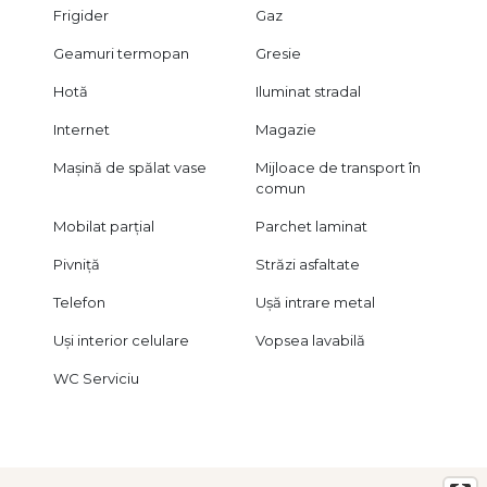
Frigider
Gaz
Geamuri termopan
Gresie
Hotă
Iluminat stradal
Internet
Magazie
Mașină de spălat vase
Mijloace de transport în
comun
Mobilat parțial
Parchet laminat
Pivniță
Străzi asfaltate
Telefon
Ușă intrare metal
Uși interior celulare
Vopsea lavabilă
WC Serviciu