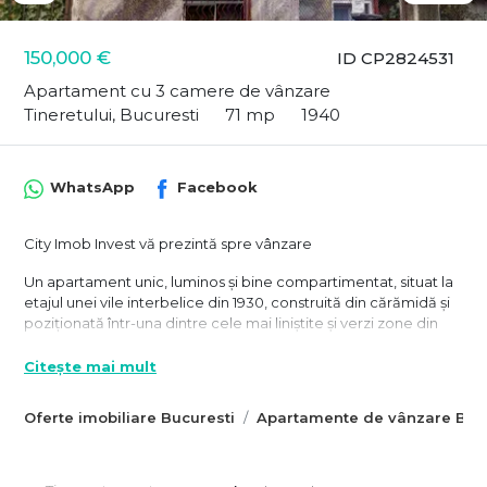
150,000 €
ID CP2824531
Apartament cu 3 camere de vânzare
Tineretului, Bucuresti
71 mp
1940
WhatsApp
Facebook
City Imob Invest vă prezintă spre vânzare
Un apartament unic, luminos și bine compartimentat, situat la
etajul unei vile interbelice din 1930, construită din cărămidă și
poziționată într-una dintre cele mai liniștite și verzi zone din
oraș.
Vila găzduiește doar două familii: una la parter și una la etaj,
Citește mai mult
oferind intimitate si confortul unei case.
Locuința are 84 mp - suprafata totala si este dotata cu:
Oferte imobiliare Bucuresti
Apartamente de vânzare Bucu
centrală proprie, ac-uri si finisaje moderne.
Cateva aspecte care confera plus valoare proprietatii se
regasesc in: mansarda proprie complet amenajată,