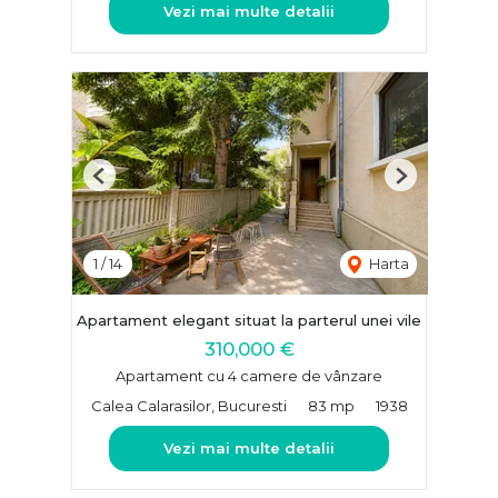
Vezi mai multe detalii
Previous
Next
1
/
14
Harta
Apartament elegant situat la parterul unei vile
310,000 €
Apartament cu 4 camere de vânzare
Calea Calarasilor, Bucuresti
83 mp
1938
Vezi mai multe detalii