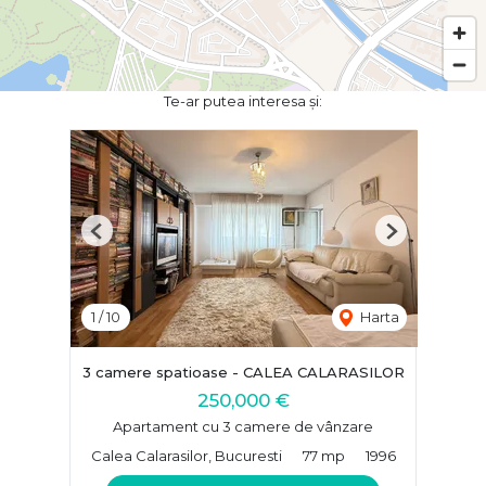
Te-ar putea interesa și:
Previous
Next
1
/
10
Harta
3 camere spatioase - CALEA CALARASILOR
250,000 €
Apartament cu 3 camere de vânzare
Calea Calarasilor, Bucuresti
77 mp
1996