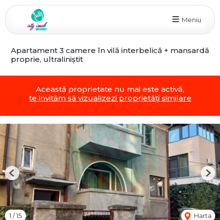
Meniu
Apartament 3 camere în vilă interbelică + mansardă
proprie, ultraliniștit
Această proprietate nu mai este activă,
te invităm să vizualizezi proprietăți similare
Previous
Nex
1
/
15
Harta