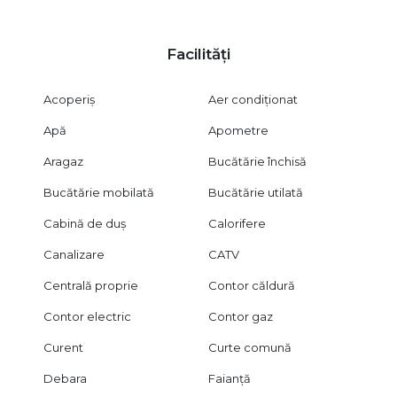
Vizionarea se face exclusiv pe baza unui acord de vizionare,
conform art. 2096–2102 Cod Civil.
Certificatul energetic va fi prezentat la momentul vânzării.
Facilități
Pentru detalii sau vizionare, ne găsești aici – mereu cu busola
spre reușită.
Acoperiș
Aer condiționat
Apă
Apometre
Aragaz
Bucătărie închisă
Bucătărie mobilată
Bucătărie utilată
Cabină de duș
Calorifere
Canalizare
CATV
Centrală proprie
Contor căldură
Contor electric
Contor gaz
Curent
Curte comună
Debara
Faianță