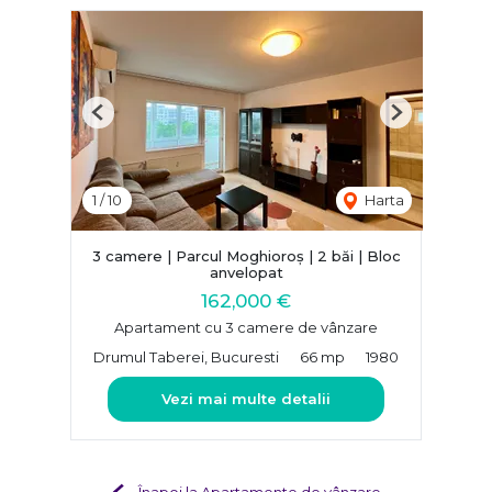
Previous
Next
1
/
10
Harta
3 camere | Parcul Moghioroș | 2 băi | Bloc
anvelopat
162,000 €
Apartament cu 3 camere de vânzare
Drumul Taberei, Bucuresti
66 mp
1980
Vezi mai multe detalii
Înapoi la Apartamente de vânzare