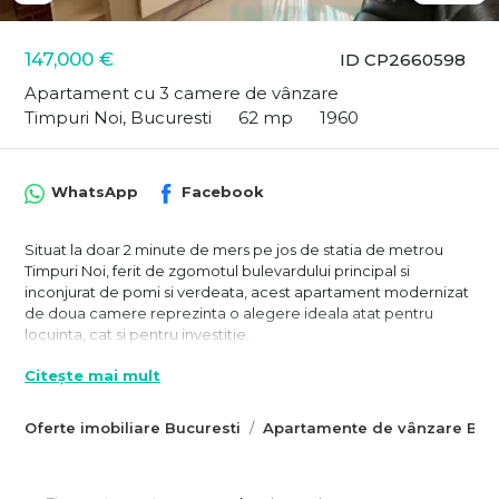
147,000 €
ID CP2660598
Apartament cu 3 camere de vânzare
Timpuri Noi, Bucuresti
62 mp
1960
WhatsApp
Facebook
Situat la doar 2 minute de mers pe jos de statia de metrou
Timpuri Noi, ferit de zgomotul bulevardului principal si
inconjurat de pomi si verdeata, acest apartament modernizat
de doua camere reprezinta o alegere ideala atat pentru
locuinta, cat si pentru investitie.
Amplasat la parterul unui bloc de 4 niveluri, edificat in 1960,
Citește mai mult
imobilul dispune de o scara ingrijita, vecini de calitate si este
anvelopat, ceea ce asigura un confort termic sporit si costuri
Oferte imobiliare Bucuresti
Apartamente de vânzare Bucu
reduse la intretinere.
Apartamentul a fost renovat recent, inclusiv cu schimbarea
instalatiilor electrice si sanitare, si se vinde mobilat si utilat, cu