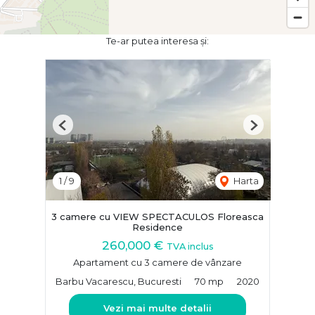
Te-ar putea interesa și:
Previous
Next
1
/
9
Harta
3 camere cu VIEW SPECTACULOS Floreasca
Residence
260,000 €
TVA inclus
Apartament cu 3 camere de vânzare
Barbu Vacarescu, Bucuresti
70 mp
2020
Vezi mai multe detalii