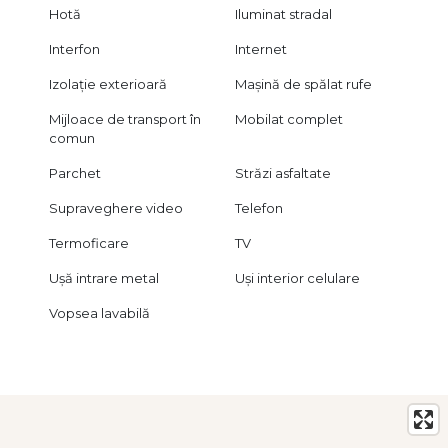
Hotă
Iluminat stradal
Interfon
Internet
Izolație exterioară
Mașină de spălat rufe
Mijloace de transport în
Mobilat complet
comun
Parchet
Străzi asfaltate
Supraveghere video
Telefon
Termoficare
TV
Ușă intrare metal
Uși interior celulare
Vopsea lavabilă