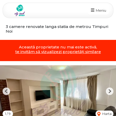
Meniu
3 camere renovate langa statia de metrou Timpuri
Noi
Această proprietate nu mai este activă,
te invităm să vizualizezi proprietăți similare
Previous
Nex
1
/
9
Harta