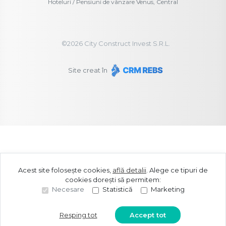
Hoteluri / Pensiuni de vânzare Venus, Central
©
2026
City Construct Invest S.R.L.
Site creat în
Acest site folosește cookies,
află detalii
.
Alege ce tipuri de
cookies dorești să permitem:
Necesare
Statistică
Marketing
Resping tot
Accept tot