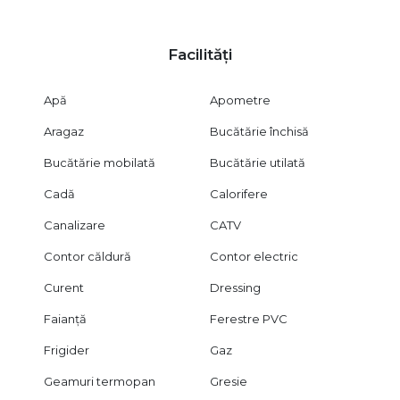
Facilități
Apă
Apometre
Aragaz
Bucătărie închisă
Bucătărie mobilată
Bucătărie utilată
Cadă
Calorifere
Canalizare
CATV
Contor căldură
Contor electric
Curent
Dressing
Faianță
Ferestre PVC
Frigider
Gaz
Geamuri termopan
Gresie