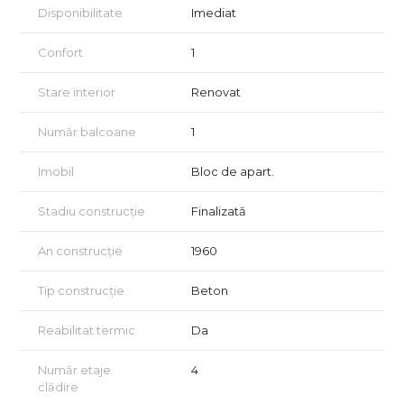
In cazul in care oferta noastra a reusit sa va capteze atentia, va
Disponibilitate
Imediat
asteptam la o vizionare.
Confort
1
Certificatul energetic va fi disponibil la vanzare.
Acordam asistenta GRATUITA persoanelor care doresc
Stare interior
Renovat
achizionarea prin credit!
Număr balcoane
1
Vizionarea imobilului se face doar in baza semnarii unui acord
de vizionare conform art 2.096-2.102 din Codului Civil.
Imobil
Bloc de apart.
Stadiu construcție
Finalizată
An construcție
1960
Tip construcție
Beton
Reabilitat termic
Da
Număr etaje
4
clădire