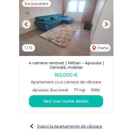
Exclusivitate
Previous
Next
1
/
13
Harta
4 camere renovat | Militari – Apusului |
Centrală, mobilat
165,000 €
Apartament cu 4 camere de vânzare
Apusului, Bucuresti
77 mp
1986
Vezi mai multe detalii
Înapoi la Apartamente de vânzare