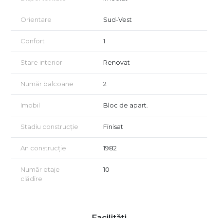
de:
Orientare
Sud-Vest
4 aparate de aer conditionat (cu functie de purificare in
dormitor)
Confort
1
Boiler si instalatii electrice/sanitare refacute integral
Stare interior
Renovat
Repartitoare de caldura cu citire exterioara si apometre
inteligente
Număr balcoane
2
Parchet din bambus si finisaje de calitate
Imobil
Bloc de apart.
Electrocasnice moderne si mobilier in stare excelenta
Stadiu construcție
Finisat
Administrare online, pentru confort si transparenta
Majoritatea spatiilor sunt orientate catre partea linistita a
An construcție
1982
blocului, beneficiind de intimitate si lumina naturala placuta pe
tot parcursul zilei.
Număr etaje
10
clădire
Orientarea sud-vest aduce caldura si luminozitate, pastrand in
acelasi timp o atmosfera relaxanta si echilibrata.
Proprietatea este lipsita de sarcini, cu eliberare rapida, ideala
pentru cei care vor o locuinta completa, gata sa devina acasa
Facilități