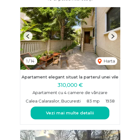
Previous
Next
1
/
14
Harta
Apartament elegant situat la parterul unei vile
310,000 €
Apartament cu 4 camere de vânzare
Calea Calarasilor, Bucuresti
83 mp
1938
Vezi mai multe detalii