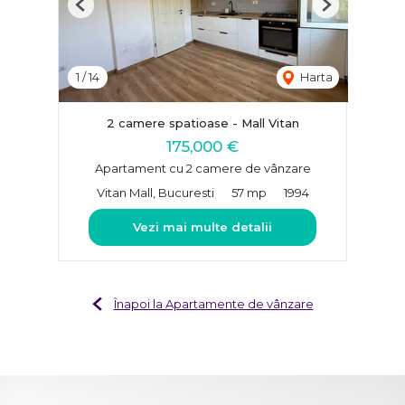
Previous
Next
1
/
14
Harta
2 camere spatioase - Mall Vitan
175,000 €
Apartament cu 2 camere de vânzare
Vitan Mall, Bucuresti
57 mp
1994
Vezi mai multe detalii
Înapoi la Apartamente de vânzare