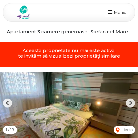
Meniu
Apartament 3 camere generoase- Stefan cel Mare
Această proprietate nu mai este activă,
te invităm să vizualizezi proprietăți similare
Previous
Nex
1
/
18
Harta