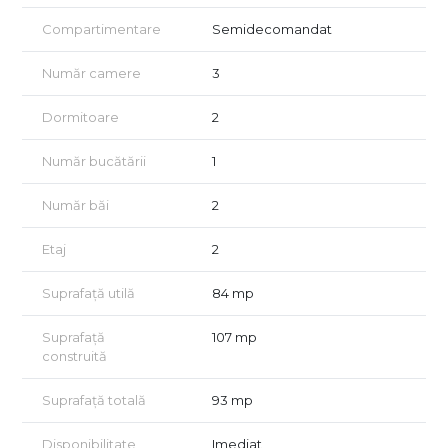
oferind acces rapid catre orice zona a orasului.
Compartimentare
Semidecomandat
Detalii si compartimentare
Număr camere
3
Living de 35 mp – zona ideala pentru relaxare, dining si
socializare
Dormitoare
2
Dormitor matrimonial (16,3 mp) cu vedere catre o zona
retrasa, ferit de agitatia traficului, oferind intimitate si confort
Număr bucătării
1
fonic
Număr băi
2
Dormitor secundar luminos si bine proportionat
Etaj
2
Bucatarie complet utilata, moderna si functionala
Doua bai amenajate practic
Suprafață utilă
84 mp
Holuri utilizabile care ofere organizare spatiului
Suprafață
107 mp
Doua balcoane inchise, ideale pentru relaxare, birou de acasa
construită
sau depozitare
Suprafață totală
93 mp
Dotari si beneficii
Apartamentul se vinde complet mobilat si utilat si beneficiaza
Disponibilitate
Imediat