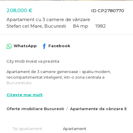
208,000 €
ID CP2780770
Apartament cu 3 camere de vânzare
Stefan cel Mare, Bucuresti
84 mp
1982
WhatsApp
Facebook
City Imob Invest va prezinta
Apartament de 3 camere generoase – spatiu modern,
recompartimentat inteligent, intr-o zona centrala a
Bucurestiului.
Oferim spre vanzare un apartament generos, rezultat din
Citește mai mult
transformarea (autorizata) a unei structuri initiale de 4 camere
intr-un spatiu modern si aerisit (generos) de 3 camere.
Oferte imobiliare Bucuresti
Apartamente de vânzare Bucu
Proprietatea este situata la etajul 2 al unui bloc construit in
1982, intr-o zona extrem de bine conectata, ce imbina perfect
confortul urban cu linistea si lumina naturala de-a lungul intregii
zile.
Tip apartament
Apartament
Statia de metrou se afla la doar 8 minute de mers pe jos,