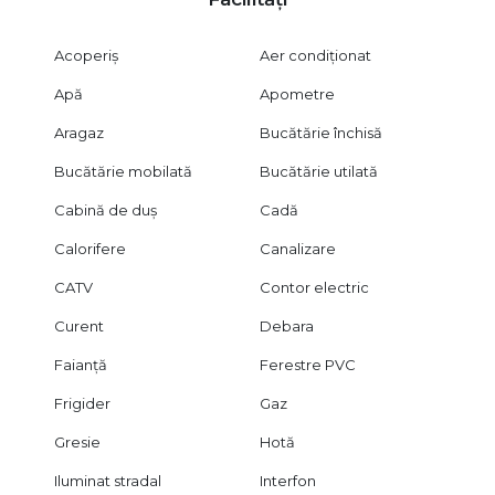
din prima zi.
Perfect pentru
Acoperiș
Aer condiționat
Familii care isi doresc spatiu, confort si lumina
Apă
Apometre
Cupluri care apreciaza un design modern si camere
Aragaz
Bucătărie închisă
generoase
Bucătărie mobilată
Bucătărie utilată
Investitori care cauta o proprietate complet echipata, gata de
Cabină de duș
Cadă
inchiriere imediata
Calorifere
Canalizare
Vizionarea se face exclusiv pe baza unui acord de vizionare,
conform art. 2096–2102 Cod Civil.
CATV
Contor electric
Pentru detalii sau vizionare, ne gasesti aici – mereu cu busola
spre reusita.
Curent
Debara
Faianță
Ferestre PVC
Frigider
Gaz
Gresie
Hotă
Iluminat stradal
Interfon