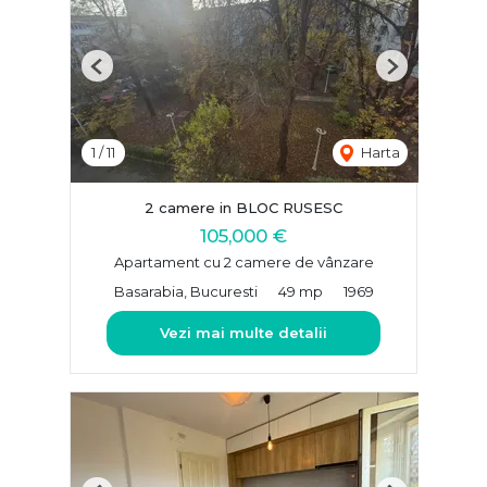
Previous
Next
1
/
11
Harta
2 camere in BLOC RUSESC
105,000 €
Apartament cu 2 camere de vânzare
Basarabia, Bucuresti
49 mp
1969
Vezi mai multe detalii