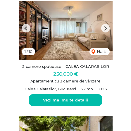
Previous
Next
1
/
10
Harta
3 camere spatioase - CALEA CALARASILOR
250,000 €
Apartament cu 3 camere de vânzare
Calea Calarasilor, Bucuresti
77 mp
1996
Vezi mai multe detalii