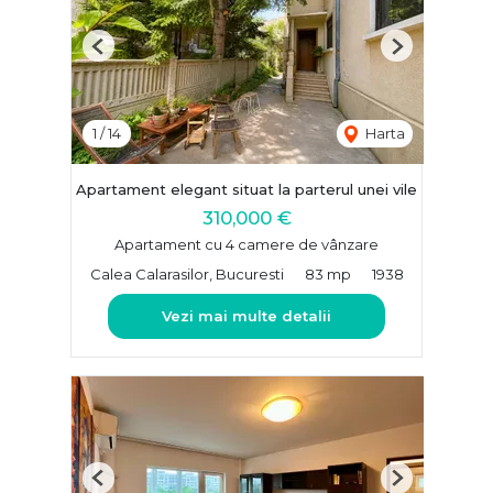
Previous
Next
1
/
14
Harta
Apartament elegant situat la parterul unei vile
310,000 €
Apartament cu 4 camere de vânzare
Calea Calarasilor, Bucuresti
83 mp
1938
Vezi mai multe detalii
Previous
Next