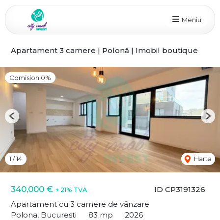
Meniu
Apartament 3 camere | Polonă | Imobil boutique
Comision 0%
Previous
Nex
1
/
14
Harta
340,000 €
ID CP3191326
+ 21% TVA
Apartament cu 3 camere de vânzare
Polona, Bucuresti
83 mp
2026