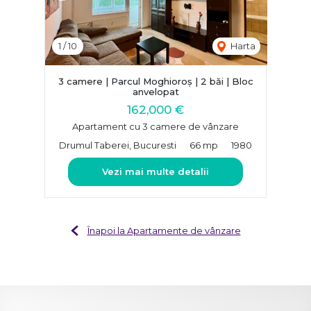
1
/
10
Harta
3 camere | Parcul Moghioroș | 2 băi | Bloc
anvelopat
162,000 €
Apartament cu 3 camere de vânzare
Drumul Taberei, Bucuresti
66 mp
1980
Vezi mai multe detalii
Înapoi la Apartamente de vânzare