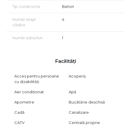
Tip construcție
Beton
Număr etaje
4
clădire
Număr subsoluri
1
Facilități
Acces pentru persoane
Acoperiș
cu dizabilități
Aer condiționat
Apă
Apometre
Bucătărie deschisă
Cadă
Canalizare
CATV
Centrală proprie