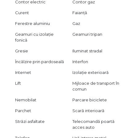
Contor electric
Contor gaz
Curent
Faianță
Ferestre aluminiu
Gaz
Geamuri cu izolație
Geamuri tripan
fonică
Gresie
Iluminat stradal
Încălzire prin pardoseală
Interfon
Internet
Izolație exterioară
Lift
Mijloace de transport în
comun
Nemobilat
Parcare biciclete
Parchet
Scară interioară
Străzi asfaltate
Telecomandă poartă
acces auto
Telefon
Ușă intrare metal