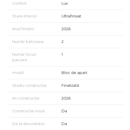
ipotecar!
Confort
Lux
Certificatul energetic va fi disponibil la vânzare.
Stare interior
Ultrafinisat
Vizionarea imobilului se realizează doar în baza semnării unui
acord de vizionare, conform art. 2.096-2.102 din Codul Civil.
Anul finisării
2026
Număr balcoane
2
Număr locuri
1
parcare
Imobil
Bloc de apart.
Stadiu construcție
Finalizată
An construcție
2026
Construcție nouă
Da
De la dezvoltator
Da