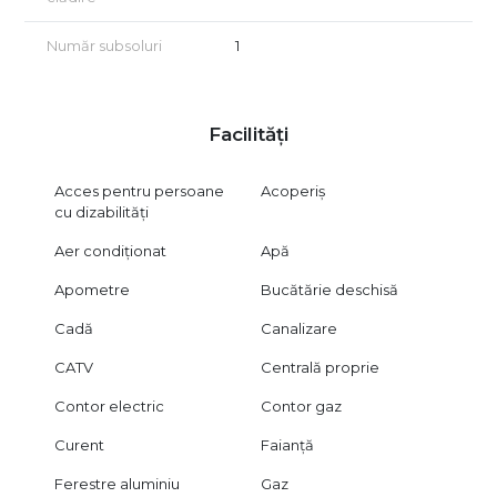
Număr subsoluri
1
Facilități
Acces pentru persoane
Acoperiș
cu dizabilități
Aer condiționat
Apă
Apometre
Bucătărie deschisă
Cadă
Canalizare
CATV
Centrală proprie
Contor electric
Contor gaz
Curent
Faianță
Ferestre aluminiu
Gaz