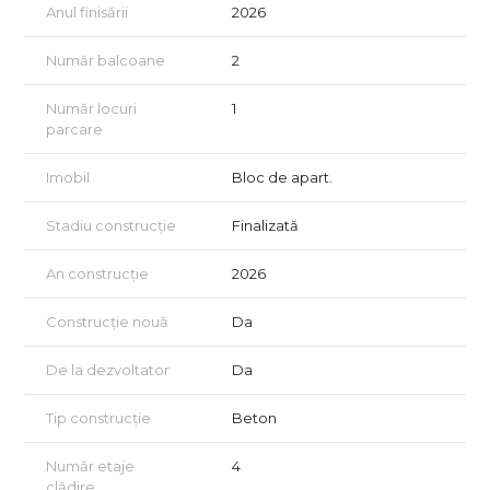
Anul finisării
2026
Vizionarea imobilului se realizează doar în baza semnării unui
acord de vizionare, conform art. 2.096-2.102 din Codul Civil.
Număr balcoane
2
Număr locuri
1
parcare
Imobil
Bloc de apart.
Stadiu construcție
Finalizată
An construcție
2026
Construcție nouă
Da
De la dezvoltator
Da
Tip construcție
Beton
Număr etaje
4
clădire