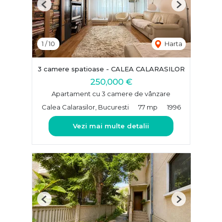
Previous
Next
1
/
10
Harta
3 camere spatioase - CALEA CALARASILOR
250,000 €
Apartament cu 3 camere de vânzare
Calea Calarasilor, Bucuresti
77 mp
1996
Vezi mai multe detalii
Previous
Next