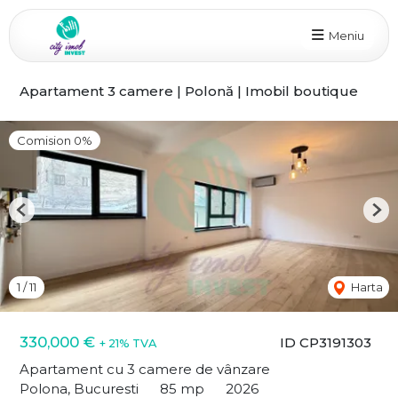
Meniu
Apartament 3 camere | Polonă | Imobil boutique
Comision 0%
Previous
Nex
1
/
11
Harta
330,000 €
ID CP3191303
+ 21% TVA
Apartament cu 3 camere de vânzare
Polona, Bucuresti
85 mp
2026