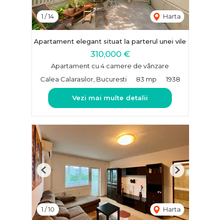
1
/
14
Harta
Apartament elegant situat la parterul unei vile
310,000 €
Apartament cu 4 camere de vânzare
Calea Calarasilor, Bucuresti
83 mp
1938
Vezi mai multe detalii
Previous
Next
1
/
10
Harta