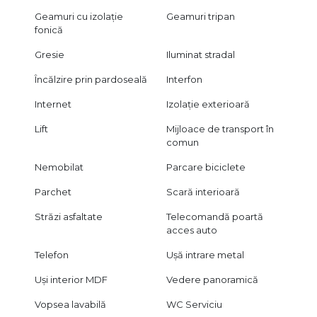
Geamuri cu izolație
Geamuri tripan
fonică
Gresie
Iluminat stradal
Încălzire prin pardoseală
Interfon
Internet
Izolație exterioară
Lift
Mijloace de transport în
comun
Nemobilat
Parcare biciclete
Parchet
Scară interioară
Străzi asfaltate
Telecomandă poartă
acces auto
Telefon
Ușă intrare metal
Uși interior MDF
Vedere panoramică
Vopsea lavabilă
WC Serviciu