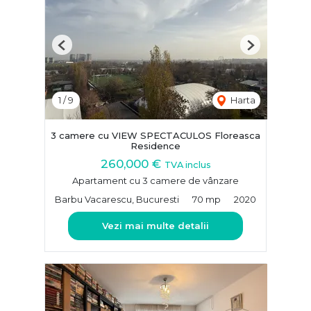
Previous
Next
1
/
9
Harta
3 camere cu VIEW SPECTACULOS Floreasca
Residence
260,000 €
TVA inclus
Apartament cu 3 camere de vânzare
Barbu Vacarescu, Bucuresti
70 mp
2020
Vezi mai multe detalii