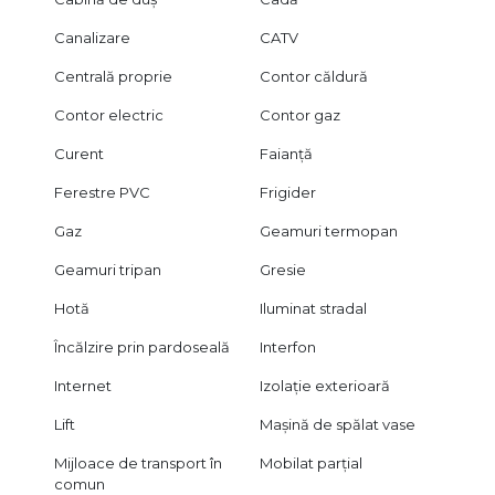
Canalizare
CATV
Centrală proprie
Contor căldură
Contor electric
Contor gaz
Curent
Faianță
Ferestre PVC
Frigider
Gaz
Geamuri termopan
Geamuri tripan
Gresie
Hotă
Iluminat stradal
Încălzire prin pardoseală
Interfon
Internet
Izolație exterioară
Lift
Mașină de spălat vase
Mijloace de transport în
Mobilat parțial
comun