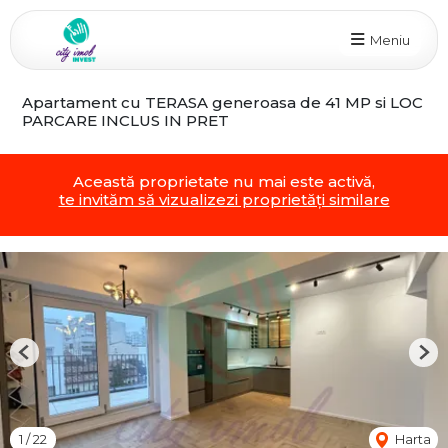
Meniu
Apartament cu TERASA generoasa de 41 MP si LOC
PARCARE INCLUS IN PRET
Această proprietate nu mai este activă,
te invităm să vizualizezi proprietăți similare
Previous
Nex
1
/
22
Harta