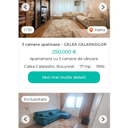
Previous
Next
1
/
10
Harta
3 camere spatioase - CALEA CALARASILOR
250,000 €
Apartament cu 3 camere de vânzare
Calea Calarasilor, Bucuresti
77 mp
1996
Vezi mai multe detalii
Exclusivitate
Previous
Next