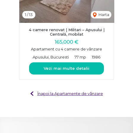
1
/
13
Harta
4 camere renovat | Militari – Apusului |
Centrală, mobilat
165,000 €
Apartament cu 4 camere de vânzare
Apusului, Bucuresti
77 mp
1986
Vezi mai multe detalii
Înapoi la Apartamente de vânzare