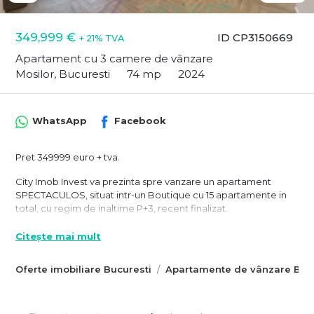
349,999 €
ID CP3150669
+ 21% TVA
Apartament cu 3 camere de vânzare
Mosilor, Bucuresti
74 mp
2024
WhatsApp
Facebook
Pret 349999 euro + tva.
City Imob Invest va prezinta spre vanzare un apartament
SPECTACULOS, situat intr-un Boutique cu 15 apartamente in
total, cu regim de inaltime P+3, recent finalizat.
Amplasat intr-o zona linistita, preponderent de case, locuinta
Citește mai mult
ofera posibilitatea ca relaxarea pe terasa sa fie un stil de viata,
nu doar o suprafata care sa contureze spatiul locativ.
Oferte imobiliare Bucuresti
Apartamente de vânzare Bucu
Prin urmare, cei 40 mp pot reprezenta " gradina ta - de la etaj",
zona de relaxare sau cafea, zona de bronz sau dinning in serile
de vara.