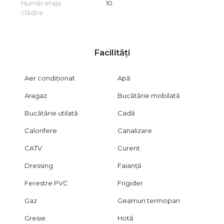
Număr etaje
10
clădire
Facilități
Aer condiționat
Apă
Aragaz
Bucătărie mobilată
Bucătărie utilată
Cadă
Calorifere
Canalizare
CATV
Curent
Dressing
Faianță
Ferestre PVC
Frigider
Gaz
Geamuri termopan
Gresie
Hotă