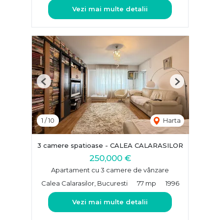
Vezi mai multe detalii
Previous
Next
1
/
10
Harta
3 camere spatioase - CALEA CALARASILOR
250,000 €
Apartament cu 3 camere de vânzare
Calea Calarasilor, Bucuresti
77 mp
1996
Vezi mai multe detalii