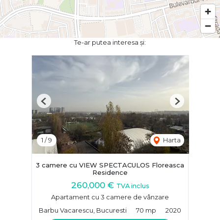
Te-ar putea interesa și:
Previous
Next
1
/
9
Harta
3 camere cu VIEW SPECTACULOS Floreasca
Residence
260,000 €
TVA inclus
Apartament cu 3 camere de vânzare
Barbu Vacarescu, Bucuresti
70 mp
2020