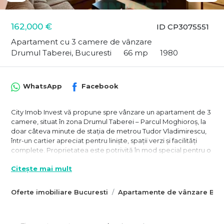
162,000 €
ID CP3075551
Apartament cu 3 camere de vânzare
Drumul Taberei, Bucuresti
66 mp
1980
WhatsApp
Facebook
City Imob Invest vă propune spre vânzare un apartament de 3
camere, situat în zona Drumul Taberei – Parcul Moghioroș, la
doar câteva minute de stația de metrou Tudor Vladimirescu,
într-un cartier apreciat pentru liniște, spații verzi și facilități
complete. Proprietatea este potrivită în mod special pentru o
familie, datorită poziționării și accesului facil către tot ceea ce
Citește mai mult
este necesar în viața de zi cu zi.
Apartamentul este amplasat la etajul 4 din 10 al unui bloc
Oferte imobiliare Bucuresti
Apartamente de vânzare Bucu
anvelopat, cu vedere liberă și largă, orientată către o zonă cu
multă verdeață, oferind lumină naturală și un ambient plăcut.
Locuința are o suprafață utilă de 66 mp, la care se adaugă un