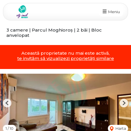
Meniu
3 camere | Parcul Moghioroș | 2 băi | Bloc
anvelopat
Această proprietate nu mai este activă,
te invităm să vizualizezi proprietăți similare
Previous
Nex
1
/
10
Harta