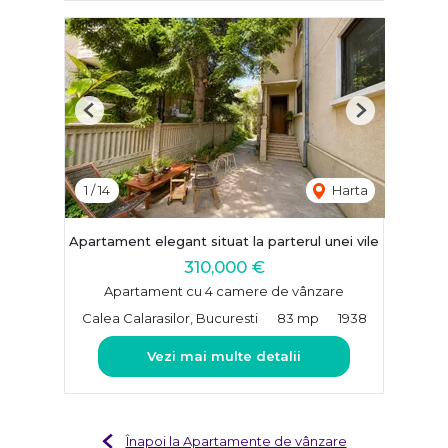
Previous
Next
1
/
14
Harta
Apartament elegant situat la parterul unei vile
310,000 €
Apartament cu 4 camere de vânzare
Calea Calarasilor, Bucuresti
83 mp
1938
Vezi mai multe detalii
Înapoi la Apartamente de vânzare