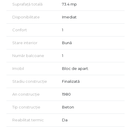
Suprafață totală
73.4 mp
Acordăm asistență gratuită celor care doresc achiziționarea
prin credit ipotecar!
Disponibilitate
Imediat
Vizionarea imobilului se face doar în baza semnării unui acord
de vizionare, conform articolului 2096–2102 din Codul Civil.
Confort
1
Certificatul energetic va fi disponibil la vânzare.
Stare interior
Bună
Număr balcoane
1
Imobil
Bloc de apart.
Stadiu construcție
Finalizată
An construcție
1980
Tip construcție
Beton
Reabilitat termic
Da