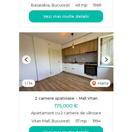
Basarabia, Bucuresti
49 mp
1969
Vezi mai multe detalii
Previous
Next
1
/
14
Harta
2 camere spatioase - Mall Vitan
175,000 €
Apartament cu 2 camere de vânzare
Vitan Mall, Bucuresti
57 mp
1994
Vezi mai multe detalii