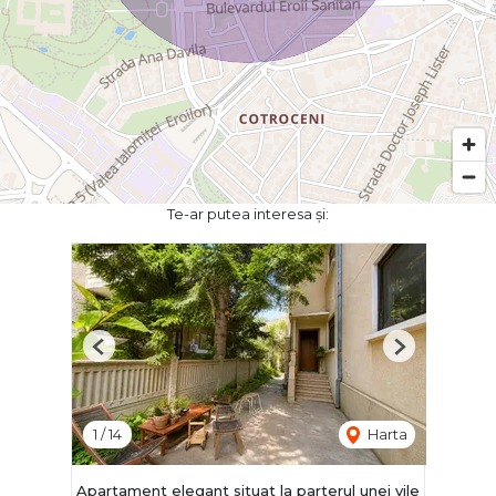
Te-ar putea interesa și:
Previous
Next
1
/
14
Harta
Apartament elegant situat la parterul unei vile