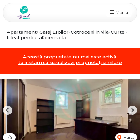
Meniu
Apartament+Garaj Eroilor-Cotroceni in vila-Curte -
Ideal pentru afacerea ta
Această proprietate nu mai este activă,
te invităm să vizualizezi proprietăți similare
Previous
Nex
1
/
9
Harta