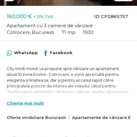
160,000 €
ID CP2865757
+ 21% TVA
Apartament cu 3 camere de vânzare
Cotroceni, Bucuresti
71 mp
1930
WhatsApp
Facebook
City Imob Invest va propune spre vânzare un apartament
situat în zona Eroilor- Cotroceni, o zonă apreciată pentru
eleganța și liniștea sa, dar și pentru accesul rapid către
principalele puncte de interes ale orașului, ideal pentru
desfășurarea activităților de birou, cabinet, atelier, showroom,
dar si pentru locuință sau investiție.
Citește mai mult
Proprietatea se află la demisolul unui imobil elegant, construit
în 1930, cu acces stradal si regim de înălțime D+P+1+M,ce
Oferte imobiliare Bucuresti
Apartamente de vânzare Bucu
impresionează prin arhitectura neoromânească caracteristică
epocii. Elemente precum fațada ornamentată, consolele
decorative și ferestrele cu ancadramente elaborate adaugă