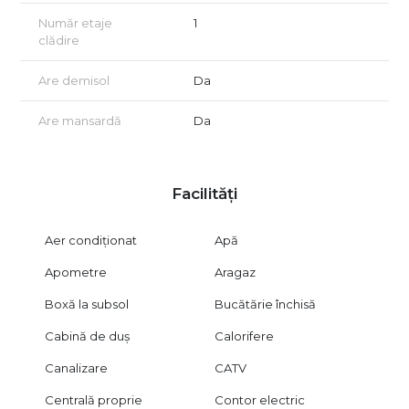
Număr etaje
1
clădire
Are demisol
Da
Are mansardă
Da
Facilități
Aer condiționat
Apă
Apometre
Aragaz
Boxă la subsol
Bucătărie închisă
Cabină de duș
Calorifere
Canalizare
CATV
Centrală proprie
Contor electric