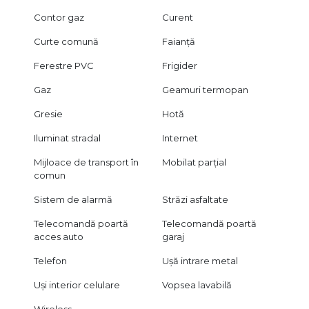
Contor gaz
Curent
Curte comună
Faianță
Ferestre PVC
Frigider
Gaz
Geamuri termopan
Gresie
Hotă
Iluminat stradal
Internet
Mijloace de transport în
Mobilat parțial
comun
Sistem de alarmă
Străzi asfaltate
Telecomandă poartă
Telecomandă poartă
acces auto
garaj
Telefon
Ușă intrare metal
Uși interior celulare
Vopsea lavabilă