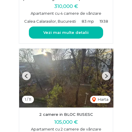
310,000 €
Apartament cu 4 camere de vânzare
Calea Calarasilor, Bucuresti
83 mp
1938
Vezi mai multe detalii
Previous
Next
1
/
11
Harta
2 camere in BLOC RUSESC
105,000 €
Apartament cu 2 camere de vânzare