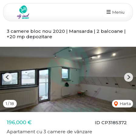
Meniu
3 camere bloc nou 2020 | Mansarda | 2 balcoane |
+20 mp depozitare
Previous
Nex
1
/
18
Harta
196,000 €
ID CP3185372
Apartament cu 3 camere de vânzare