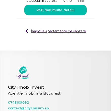
Apusului, Bucuresti
77 mp
1986
Vezi mai multe detalii
Înapoi la Apartamente de vânzare
City Imob Invest
Agenție imobiliară Bucuresti
0748109092
contact@cityconsinv.ro