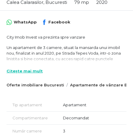
Calea Calarasilor, Bucuresti
79 mp
2020
WhatsApp
Facebook
City Imob Invest va prezinta spre vanzare
Un apartament de 3 camere, situat la mansarda unui imobil
nou, finalizat in anul 2020, pe Strada Tepes Voda, intr-o zona
linistita si bine conectata, cu acces rapid catre punctele
importante ale orasului.
Apartamentul este pozitionat la etajul 3 din 3, intr-un bloc
Citește mai mult
modern, cu regim redus de inaltime, si se afla in curs de
renovare, urmand a fi predat complet finalizat, cu finisaje
Oferte imobiliare Bucuresti
Apartamente de vânzare Bucu
moderne si atent alese, gata pentru mutare imediata.
Compartimentarea este eficienta si aerisita, iar suprafetele
generoase il recomanda atat pentru locuire, cat si pentru
investitie.
Tip apartament
Apartament
Detalii :
Compartimentare
Decomandat
Suprafata utila: 79 mp
Număr camere
3