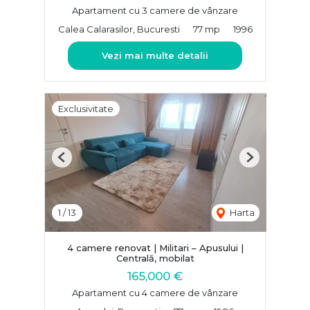
Apartament cu 3 camere de vânzare
Calea Calarasilor, Bucuresti
77 mp
1996
Vezi mai multe detalii
Exclusivitate
Previous
Next
1
/
13
Harta
4 camere renovat | Militari – Apusului |
Centrală, mobilat
165,000 €
Apartament cu 4 camere de vânzare