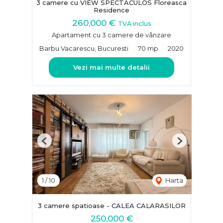
3 camere cu VIEW SPECTACULOS Floreasca
Residence
260,000 €
TVA inclus
Apartament cu 3 camere de vânzare
Barbu Vacarescu, Bucuresti
70 mp
2020
Vezi mai multe detalii
Previous
Next
1
/
10
Harta
3 camere spatioase - CALEA CALARASILOR
250,000 €