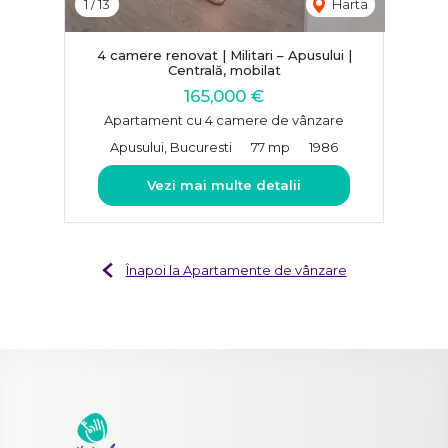
1
/
13
Harta
4 camere renovat | Militari – Apusului |
Centrală, mobilat
165,000 €
Apartament cu 4 camere de vânzare
Apusului, Bucuresti
77 mp
1986
Vezi mai multe detalii
Înapoi la Apartamente de vânzare