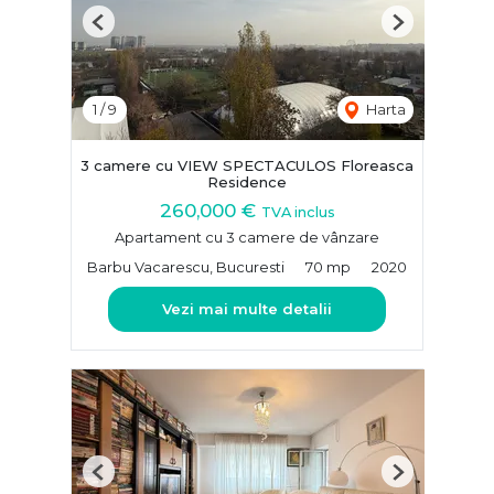
Previous
Next
1
/
9
Harta
3 camere cu VIEW SPECTACULOS Floreasca
Residence
260,000 €
TVA inclus
Apartament cu 3 camere de vânzare
Barbu Vacarescu, Bucuresti
70 mp
2020
Vezi mai multe detalii
Previous
Next