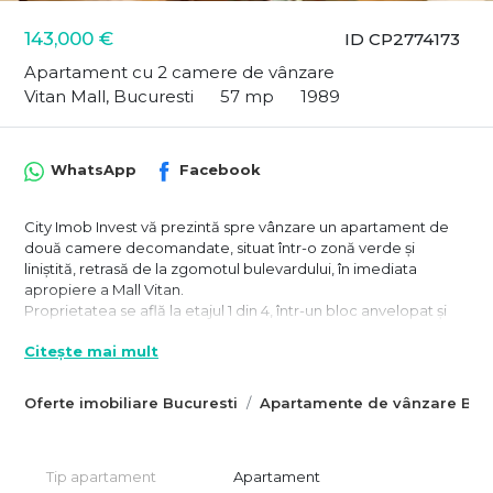
143,000 €
ID CP2774173
Apartament cu 2 camere de vânzare
Vitan Mall, Bucuresti
57 mp
1989
WhatsApp
Facebook
City Imob Invest vă prezintă spre vânzare un apartament de
două camere decomandate, situat într-o zonă verde și
liniștită, retrasă de la zgomotul bulevardului, în imediata
apropiere a Mall Vitan.
Proprietatea se află la etajul 1 din 4, într-un bloc anvelopat și
bine întreținut, edificat în 1989. Apartamentul are 57 mp utili și
Citește mai mult
62 mp totali, cu multiple zone de depozitare și o
compartimentare eficientă, ceea ce îl face ideal pentru
persoane active sau familii aflate la început de drum.
Oferte imobiliare Bucuresti
Apartamente de vânzare Bucu
Orientarea est-vest asigură lumină naturală pe tot parcursul
zilei. Instalațiile electrice și sanitare au fost refăcute complet în
urmă cu aproximativ 5 ani, balconul este închis în geamuri
Tip apartament
Apartament