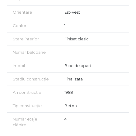
Orientare
Est-Vest
Confort
1
Stare interior
Finisat clasic
Număr balcoane
1
Imobil
Bloc de apart.
Stadiu construcție
Finalizată
An construcție
1989
Tip construcție
Beton
Număr etaje
4
clădire