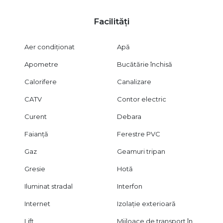
Facilități
Aer condiționat
Apă
Apometre
Bucătărie închisă
Calorifere
Canalizare
CATV
Contor electric
Curent
Debara
Faianță
Ferestre PVC
Gaz
Geamuri tripan
Gresie
Hotă
Iluminat stradal
Interfon
Internet
Izolație exterioară
Lift
Mijloace de transport în