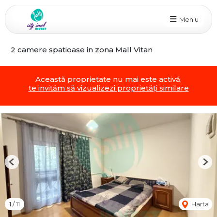
Meniu
2 camere spatioase in zona Mall Vitan
Această proprietate nu mai este activă,
te invităm să vizualizezi proprietăți similare
Previous
Nex
1
/
11
Harta