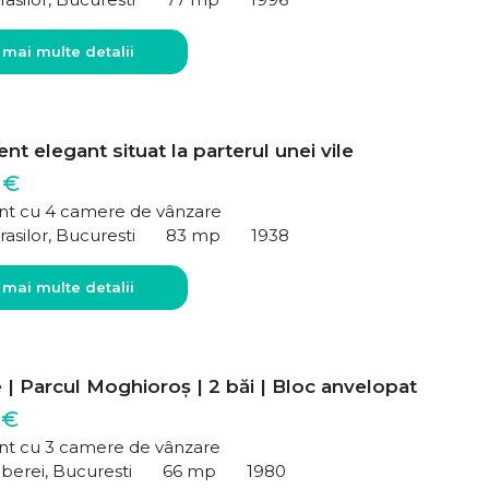
 mai multe detalii
t elegant situat la parterul unei vile
 €
t cu 4 camere de vânzare
rasilor, Bucuresti
83 mp
1938
 mai multe detalii
| Parcul Moghioroș | 2 băi | Bloc anvelopat
 €
t cu 3 camere de vânzare
berei, Bucuresti
66 mp
1980