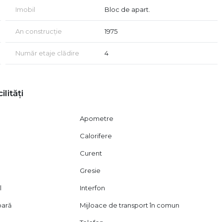
ob Invest vă poate oferi consultanță gratuită pentru
Imobil
Bloc de apart.
ționării.
An construcție
1975
 acord de vizionare, conform art. 2.096–2.102 din Codul Civil.
i, vă stăm cu drag la dispoziție.
Număr etaje clădire
4
ilități
Apometre
Calorifere
Curent
Gresie
l
Interfon
oară
Mijloace de transport în comun