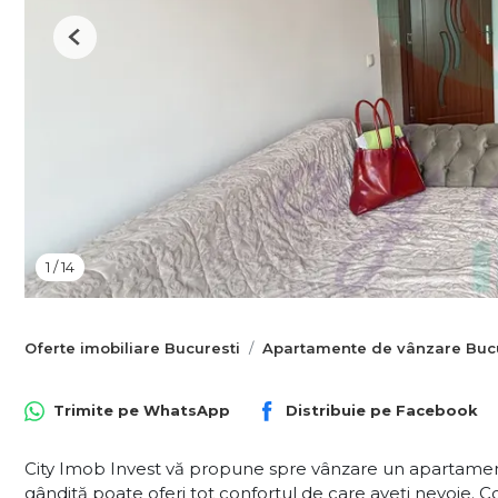
Previous
1
/
14
Oferte imobiliare Bucuresti
Apartamente de vânzare Bucu
Trimite pe
WhatsApp
Distribuie pe
Facebook
City Imob Invest vă propune spre vânzare un apartame
gândită poate oferi tot confortul de care aveți nevoie. 