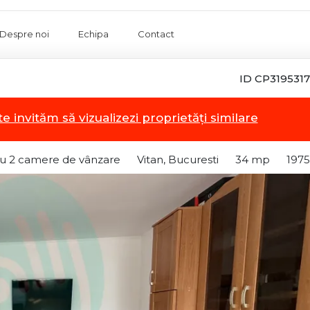
Despre noi
Echipa
Contact
ID CP3195317
te invităm să vizualizezi proprietăți similare
u 2 camere de vânzare
Vitan, Bucuresti
34 mp
1975