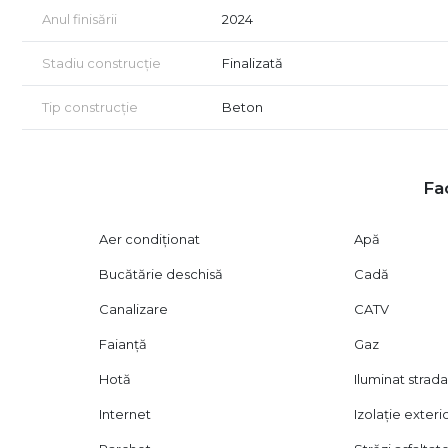
Proprietatea este perfect finanțabilă, iar echipa City Im
Anul finisării
2024
identificarea celei mai potrivite soluții de creditare.
Certificatul energetic va fi disponibil la momentul tranzac
Stadiu construcție
Finalizată
Vizionarea proprietății se realizează exclusiv în baza unui
Pentru detalii suplimentare sau programarea unei vizionăr
Tip construcție
Beton
Fac
Aer condiționat
Apă
Bucătărie deschisă
Cadă
Canalizare
CATV
Faianță
Gaz
Hotă
Iluminat strada
Internet
Izolație exteri