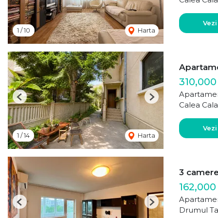
Vezi
1
/
10
Harta
Apartamen
310,000
Apartamen
Previous
Next
Calea Cala
Vezi
1
/
14
Harta
3 camere 
162,000
Apartamen
Previous
Next
Drumul Ta