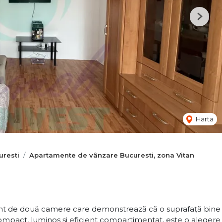
Next
Harta
resti
Apartamente de vânzare Bucuresti, zona Vitan
nt de două camere care demonstrează că o suprafață bine
Compact, luminos și eficient compartimentat, este o alegere