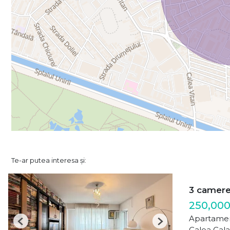
Te-ar putea interesa și:
3 camer
250,000
Apartamen
Previous
Next
Calea Cala