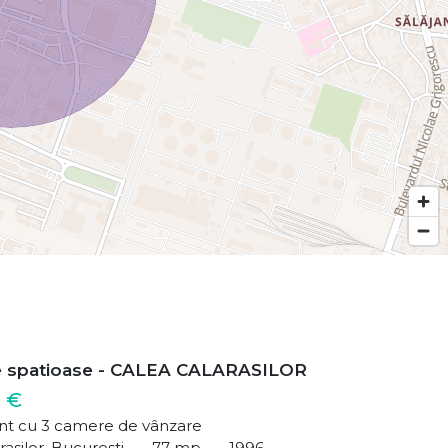
e spatioase - CALEA CALARASILOR
 €
t cu 3 camere de vânzare
rasilor, Bucuresti
77 mp
1996