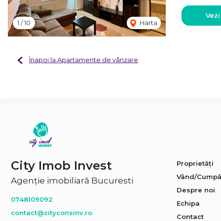
Vezi
1
/
10
Harta
Înapoi la Apartamente de vânzare
City Imob Invest
Proprietăți
Vând/Cumpă
Agenție imobiliară Bucuresti
Despre noi
0748109092
Echipa
contact@cityconsinv.ro
Contact