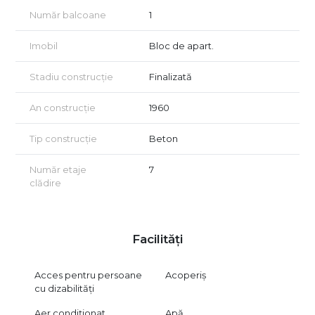
Vizionarea se face doar în baza semnării unui acord de
Număr balcoane
1
vizionare conform art. 2.096–2.102 din Codul Civil.
Imobil
Bloc de apart.
Stadiu construcție
Finalizată
An construcție
1960
Tip construcție
Beton
Număr etaje
7
clădire
Facilități
Acces pentru persoane
Acoperiș
cu dizabilități
Aer condiționat
Apă