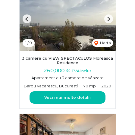
Previous
Next
1
/
9
Harta
3 camere cu VIEW SPECTACULOS Floreasca
Residence
260,000 €
TVA inclus
Apartament cu 3 camere de vânzare
Barbu Vacarescu, Bucuresti
70 mp
2020
Vezi mai multe detalii