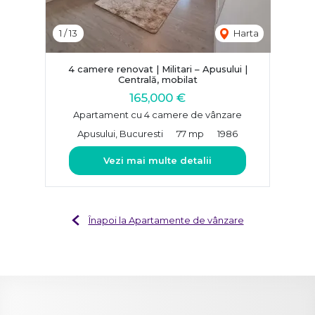
1
/
13
Harta
4 camere renovat | Militari – Apusului |
Centrală, mobilat
165,000 €
Apartament cu 4 camere de vânzare
Apusului, Bucuresti
77 mp
1986
Vezi mai multe detalii
Înapoi la Apartamente de vânzare