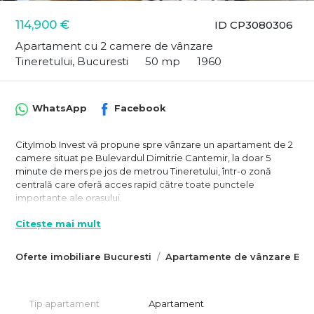
114,900 €
ID CP3080306
Apartament cu 2 camere de vânzare
Tineretului, Bucuresti
50 mp
1960
WhatsApp
Facebook
CityImob Invest vă propune spre vânzare un apartament de 2
camere situat pe Bulevardul Dimitrie Cantemir, la doar 5
minute de mers pe jos de metrou Tineretului, într-o zonă
centrală care oferă acces rapid către toate punctele
importante ale orașului.
Apartamentul este amplasat la etajul 4 din 7, într-un imobil
Citește mai mult
solid din anii ’60, reabilitat termic și bine întreținut, fără risc
seismic sau urgență, ceea ce permite achiziția prin credit.
Oferte imobiliare Bucuresti
Apartamente de vânzare Bucu
Poziționarea oferă un echilibru ideal între accesibilitate și
liniște.
Cu o suprafață utilă de aproximativ 50,57 mp, locuința este
Tip apartament
Apartament
semidecomandată și eficient compartimentată. Dormitorul