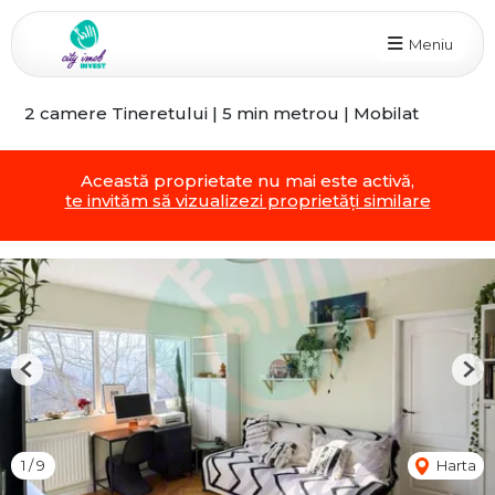
Meniu
2 camere Tineretului | 5 min metrou | Mobilat
Această proprietate nu mai este activă,
te invităm să vizualizezi proprietăți similare
Previous
Nex
1
/
9
Harta