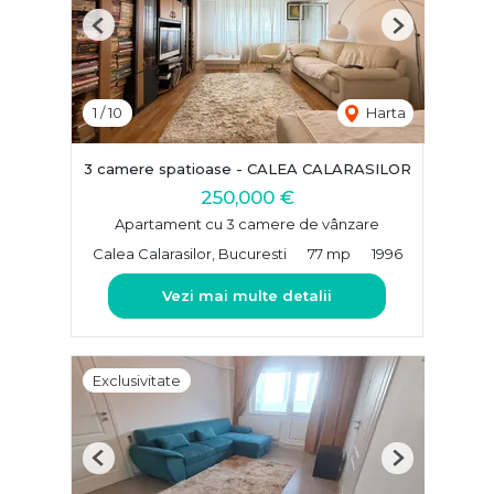
Previous
Next
1
/
10
Harta
3 camere spatioase - CALEA CALARASILOR
250,000 €
Apartament cu 3 camere de vânzare
Calea Calarasilor, Bucuresti
77 mp
1996
Vezi mai multe detalii
Exclusivitate
Previous
Next