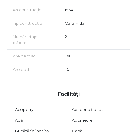
An construcție
1934
Tip construcție
Cărămidă
Număr etaje
2
clădire
Are demisol
Da
Are pod
Da
Facilități
Acoperiș
Aer condiționat
Apă
Apometre
Bucătărie închisă
Cadă