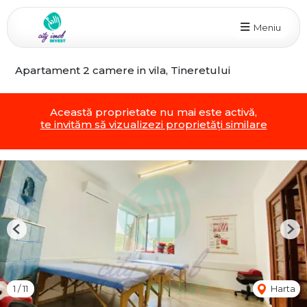
Meniu
Apartament 2 camere in vila, Tineretului
Această proprietate nu mai este activă,
te invităm să vizualizezi proprietăți similare
Previous
Nex
1
/
11
Harta