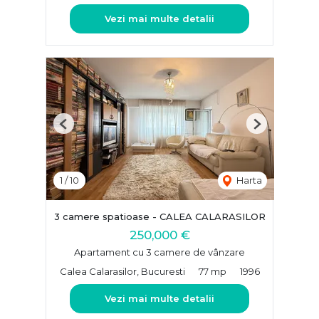
Vezi mai multe detalii
Previous
Next
1
/
10
Harta
3 camere spatioase - CALEA CALARASILOR
250,000 €
Apartament cu 3 camere de vânzare
Calea Calarasilor, Bucuresti
77 mp
1996
Vezi mai multe detalii