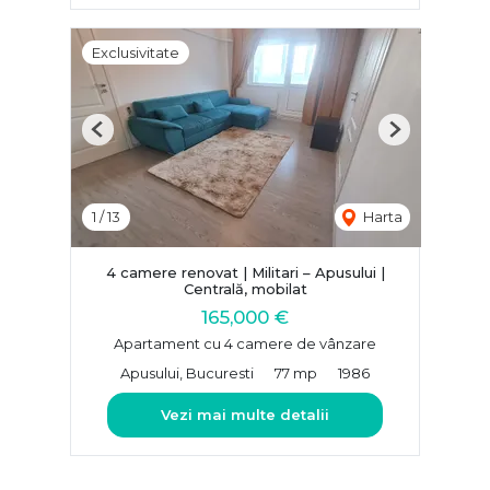
Exclusivitate
Previous
Next
1
/
13
Harta
4 camere renovat | Militari – Apusului |
Centrală, mobilat
165,000 €
Apartament cu 4 camere de vânzare
Apusului, Bucuresti
77 mp
1986
Vezi mai multe detalii