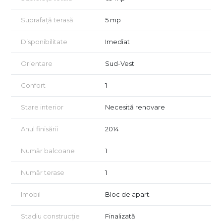
Suprafață terasă
5 mp
Disponibilitate
Imediat
Orientare
Sud-Vest
Confort
1
Stare interior
Necesită renovare
Anul finisării
2014
Număr balcoane
1
Număr terase
1
Imobil
Bloc de apart.
Stadiu construcție
Finalizată