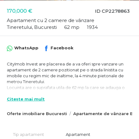
170,000 €
ID CP2278863
Apartament cu 2 camere de vânzare
Tineretului, Bucuresti
62 mp
1934
WhatsApp
Facebook
CityImob Invest are placerea de a va oferi spre vanzare un
apartament de 2 camere pozitionat pe o strada linistita cu
imobile cu regim mic de inaltime, la 4 minute pietonale de
metrou Tineretului.
Locuinta are o suprafata utila de 62 mp la care se adauga o
terasa inchisa de 5 mp si un balcon de 2 mp si este compus din
Citește mai mult
2 camere, hol locuibil, vestibul, bucatarie inchisa transformata
in camera, baie cu cada si aerisire naturala si hol de acces.
Apartamentul, cu o inaltime depaseste 2,8 m, este singur pe
Oferte imobiliare Bucuresti
Apartamente de vânzare Bucu
etaj, la etajul 1 unui imobil de doua etaje.
Apartamentul se potriveste si pentru sediu de firma sau
investitie, el fiind inchiritat in acest moment, cu posibilitatea
Tip apartament
Apartament
preluarii chiriasilor.