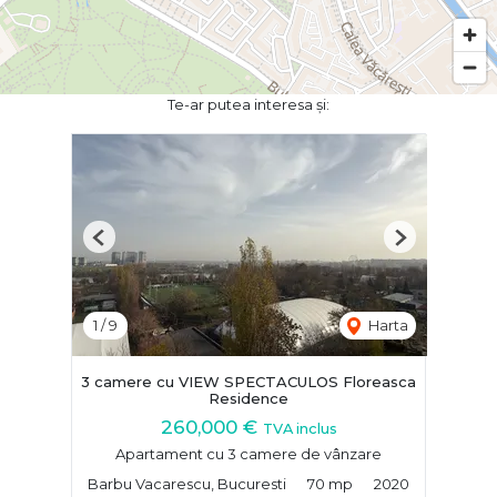
Te-ar putea interesa și:
Previous
Next
1
/
9
Harta
3 camere cu VIEW SPECTACULOS Floreasca
Residence
260,000 €
TVA inclus
Apartament cu 3 camere de vânzare
Barbu Vacarescu, Bucuresti
70 mp
2020