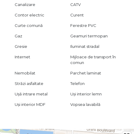
Canalizare
CATV
Contor electric
Curent
Curte comună
Ferestre PVC
Gaz
Geamuri termopan
Gresie
Iluminat stradal
Internet
Mijloace de transport în
comun
Nemobilat
Parchet laminat
Străzi asfaltate
Telefon
Ușă intrare metal
Uși interior lemn
Uși interior MDF
Vopsea lavabilă