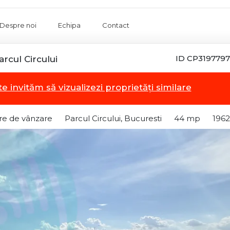
Despre noi
Echipa
Contact
ID CP3197797
cul Circului
te invităm să vizualizezi proprietăți similare
e de vânzare
Parcul Circului, Bucuresti
44 mp
1962