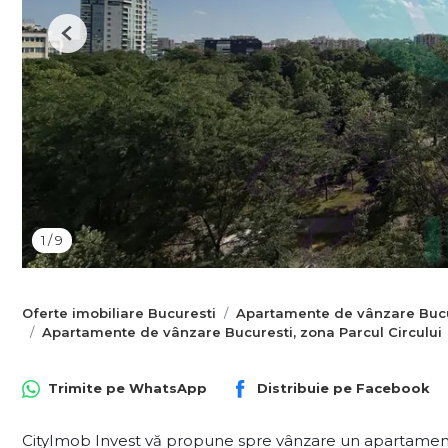
Previous
1
/
9
Oferte imobiliare Bucuresti
Apartamente de vânzare Bucu
Apartamente de vânzare Bucuresti, zona Parcul Circului
Trimite pe
WhatsApp
Distribuie pe
Facebook
CityImob Invest vă propune spre vânzare un apartament 