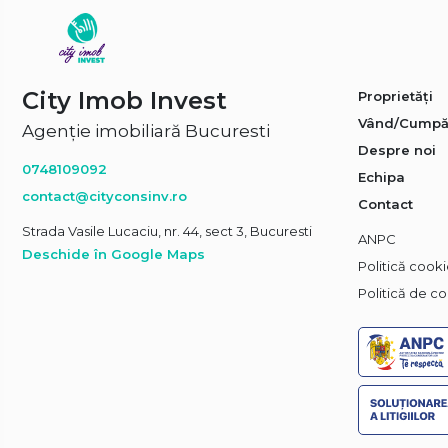
City Imob Invest
Proprietăți
Vând/Cumpă
Agenție imobiliară Bucuresti
Despre noi
0748109092
Echipa
contact@cityconsinv.ro
Contact
Strada Vasile Lucaciu, nr. 44, sect 3, Bucuresti
ANPC
Deschide în Google Maps
Politică cook
Politică de co