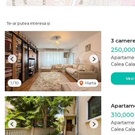
Te-ar putea interesa și:
3 camer
250,000
Apartamen
Previous
Next
Calea Cala
Vezi
1
/
10
Harta
Apartamen
310,000
Apartamen
Previous
Next
Calea Cala