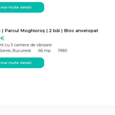
 mai multe detalii
| Parcul Moghioroș | 2 băi | Bloc anvelopat
 €
t cu 3 camere de vânzare
berei, Bucuresti
66 mp
1980
 mai multe detalii