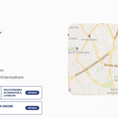
r
ies
nfidențialitate