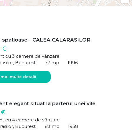
e spatioase - CALEA CALARASILOR
 €
t cu 3 camere de vânzare
rasilor, Bucuresti
77 mp
1996
 mai multe detalii
t elegant situat la parterul unei vile
 €
t cu 4 camere de vânzare
rasilor, Bucuresti
83 mp
1938