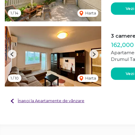
Vezi
1
/
14
Harta
3 camere 
162,000
Apartamen
Previous
Next
Drumul Ta
Vezi
1
/
10
Harta
Înapoi la Apartamente de vânzare