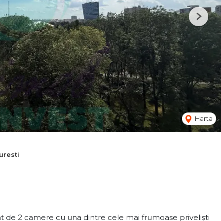
Next
Harta
resti
de 2 camere cu una dintre cele mai frumoase priveliști