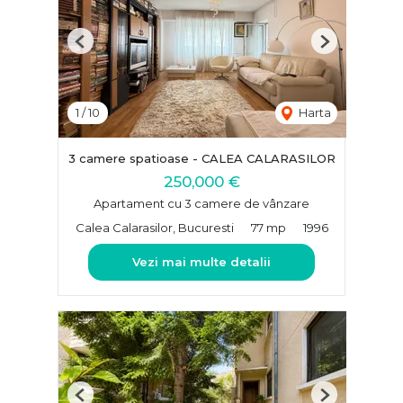
Previous
Next
1
/
10
Harta
3 camere spatioase - CALEA CALARASILOR
250,000 €
Apartament cu 3 camere de vânzare
Calea Calarasilor, Bucuresti
77 mp
1996
Vezi mai multe detalii
Previous
Next