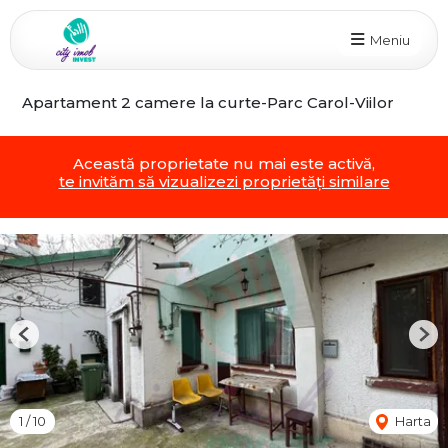
Meniu
Apartament 2 camere la curte-Parc Carol-Viilor
Această proprietate nu mai este activă,
te invităm să vizualizezi proprietăți similare
Previous
Nex
1
/
10
Harta