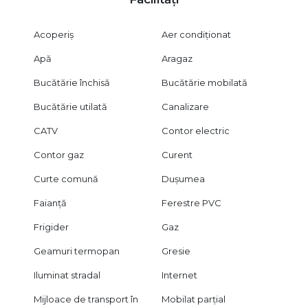
Acoperiș
Aer condiționat
Apă
Aragaz
Bucătărie închisă
Bucătărie mobilată
Bucătărie utilată
Canalizare
CATV
Contor electric
Contor gaz
Curent
Curte comună
Dușumea
Faianță
Ferestre PVC
Frigider
Gaz
Geamuri termopan
Gresie
Iluminat stradal
Internet
Mijloace de transport în
Mobilat parțial