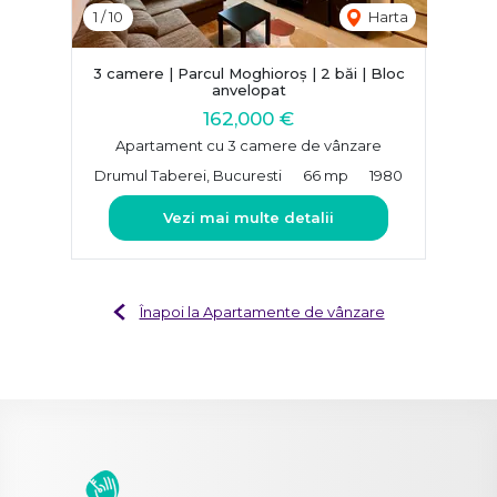
1
/
10
Harta
3 camere | Parcul Moghioroș | 2 băi | Bloc
anvelopat
162,000 €
Apartament cu 3 camere de vânzare
Drumul Taberei, Bucuresti
66 mp
1980
Vezi mai multe detalii
Înapoi la Apartamente de vânzare