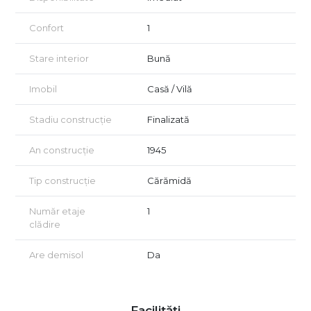
Certificatul energetic va fi disponibil la vanzare.
Confort
1
Acordam asistenta GRATUITA persoanelor care doresc
achizionarea prin credit!
Stare interior
Bună
Vizionarea imobilului se face doar in baza semnarii unui acord
de vizionare conform art 2.096-2.102 din Codului Civil.
Imobil
Casă / Vilă
Stadiu construcție
Finalizată
An construcție
1945
Tip construcție
Cărămidă
Număr etaje
1
clădire
Are demisol
Da
Facilități