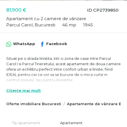
81,900 €
ID CP2739850
Apartament cu 2 camere de vânzare
Parcul Carol, Bucuresti
46 mp
1945
WhatsApp
Facebook
Situat pe o strada linistita, intr-o zona de case intre Parcul
Carol I si Parcul Tineretului, acest apartament de doua camere
ofera un echilibru perfect intre confort urban si liniste, fiind
IDEAL pentru cei ce vor sa se bucure de o mica curte in
centrul orasului, sau pentru investitie.
Pozitionat la parterul unui imobil construit in 1945, cu doar un
Citește mai mult
etaj, apartamentul se afla in planul secund al unei curti
comune, pe care o imparte cu alte doua imobile. Curtea este
Oferte imobiliare Bucuresti
Apartamente de vânzare Bucu
curata si bine ingrijita, iar locuinta beneficiaza de acces la un
spatiu exterior privat, ideal pentru momente de relaxare in
aer liber.
Tip apartament
Apartament
Cu o suprafata utila de 46 mp, apartamentul este bine