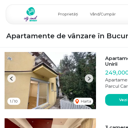
Proprietăți
Vând/Cumpăr
Apartamente de vânzare în Bucure
Apartamen
Unirii
249,00
Apartamen
Previous
Next
Parcul Car
Vezi
1
/
10
Harta
3 camere 