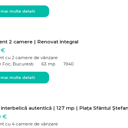
 mai multe detalii
nt 2 camere | Renovat integral
 €
t cu 2 camere de vânzare
e Foc, Bucuresti
63 mp
1940
 mai multe detalii
interbelică autentică | 127 mp | Piața Sfântul Ștefa
0 €
t cu 4 camere de vânzare