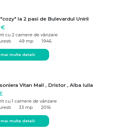
"cozy" la 2 pasi de Bulevardul Unirii
 €
t cu 2 camere de vânzare
uresti
49 mp
1946
 mai multe detalii
oniera Vitan Mall , Dristor , Alba Iulia
€
t cu 1 camere de vânzare
uresti
33 mp
2016
 mai multe detalii