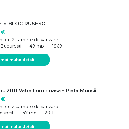
e in BLOC RUSESC
 €
t cu 2 camere de vânzare
 Bucuresti
49 mp
1969
 mai multe detalii
oc 2011 Vatra Luminoasa - Piata Muncii
 €
t cu 2 camere de vânzare
curesti
47 mp
2011
 mai multe detalii