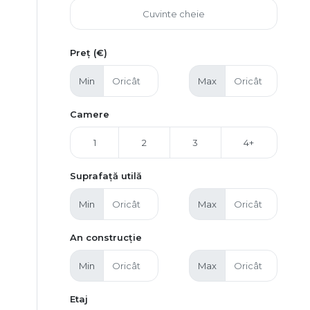
Preț (€)
Min
Max
Camere
1
2
3
4+
Suprafață utilă
Min
Max
An construcție
Min
Max
Etaj