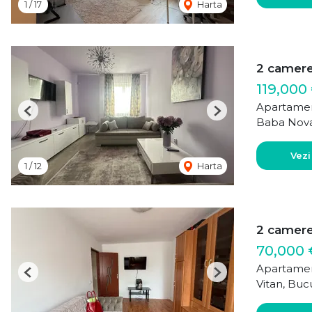
1
/
17
Harta
2 camere
119,000
Apartamen
Previous
Next
Baba Nova
Vezi
1
/
12
Harta
2 camere
70,000 
Apartamen
Previous
Next
Vitan, Buc