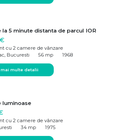
 la 5 minute distanta de parcul IOR
 €
t cu 2 camere de vânzare
c, Bucuresti
56 mp
1968
 mai multe detalii
 luminoase
€
t cu 2 camere de vânzare
uresti
34 mp
1975