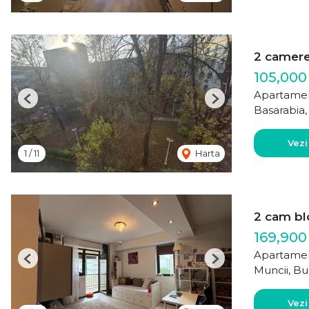
2 camer
105,000
Apartamen
Previous
Next
Basarabia,
Vezi
1
/
11
Harta
2 cam bl
169,900
Apartamen
Previous
Next
Muncii, Bu
Vezi