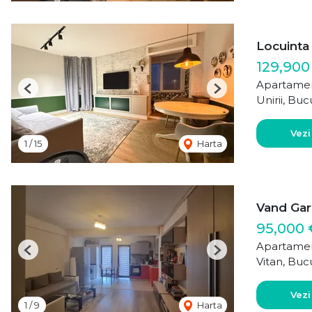
Locuinta 
129,900
Apartamen
Previous
Next
Unirii, Buc
Vezi
1
/
15
Harta
Vand Gars
95,000 
Apartamen
Previous
Next
Vitan, Buc
Vezi
1
/
9
Harta