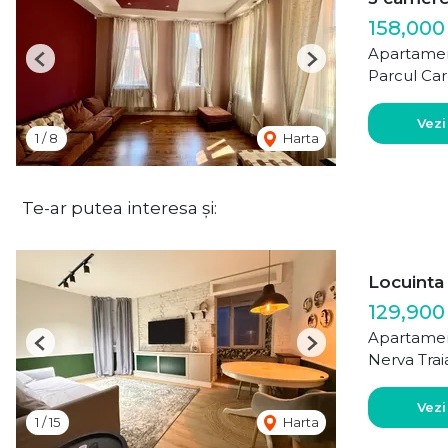
158,000
Apartamen
Previous
Next
Parcul Car
Vezi
1
/
8
Harta
Te-ar putea interesa și:
Locuinta 
129,900
Apartamen
Previous
Next
Nerva Trai
Vezi
1
/
15
Harta