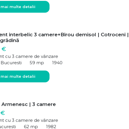
 mai multe detalii
nt interbelic 3 camere+Birou demisol | Cotroceni |
i grădină
 €
t cu 3 camere de vânzare
 Bucuresti
59 mp
1940
 mai multe detalii
– Armenesc | 3 camere
 €
t cu 3 camere de vânzare
ucuresti
62 mp
1982