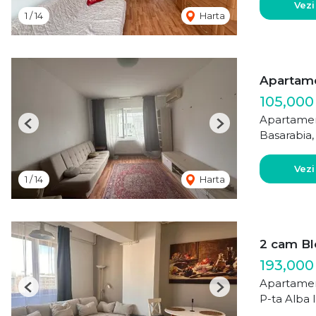
Vezi
1
/
14
Harta
Apartame
105,000
Apartamen
Previous
Next
Basarabia,
Vezi
1
/
14
Harta
2 cam Bl
193,000
Apartamen
Previous
Next
P-ta Alba I