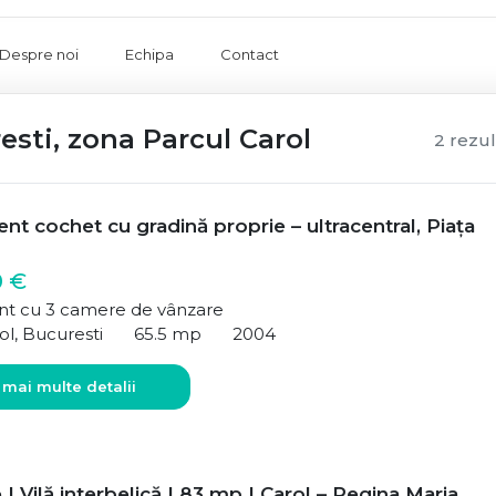
Despre noi
Echipa
Contact
sti, zona Parcul Carol
2 rezul
t cochet cu gradină proprie – ultracentral, Piața
0 €
t cu 3 camere de vânzare
ol, Bucuresti
65.5 mp
2004
 mai multe detalii
| Vilă interbelică | 83 mp | Carol – Regina Maria