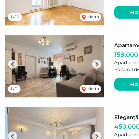
Vezi
1
/
10
Harta
Apartame
159,000
Apartamen
Previous
Next
Foisorul d
Vezi
1
/
11
Harta
Eleganță 
450,00
Apartamen
Previous
Next