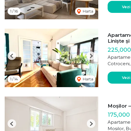
Vezi
1
/
16
Harta
Apartame
Liniște ș
225,000
Apartamen
Previous
Next
Cotroceni,
Vezi
1
/
14
Harta
Moșilor 
175,000
Apartamen
Previous
Next
Mosilor, B